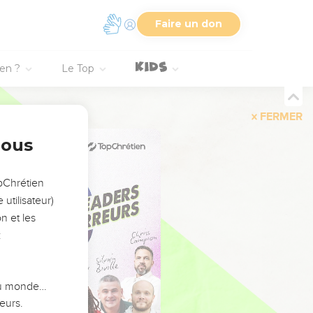
Faire un don
ien ?
Le Top
FERMER
nous
opChrétien
utilisateur)
n et les
:
 du monde…
eurs.