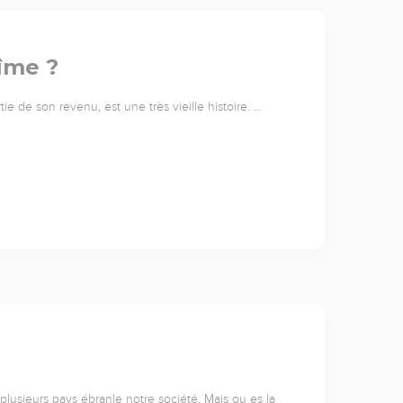
dîme ?
ie de son revenu, est une très vieille histoire. …
 plusieurs pays ébranle notre société. Mais ou es la