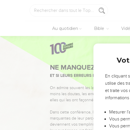
Au quotidien
Bible
Vid
Vot
NE MANQUEZ PAS L’ÉVÉ
ET SI LEURS ERREURS POUVAIENT VOUS 
En cliquant 
utilise des 
On admire souvent les leaders pour leurs réussi
et traite vo
moins les doutes, les erreurs et les saisons di
informations
elles qui les ont façonnés.
Mesurer l'
Dans cette conférence, leaders, entrepreneur
marquantes de leur parcours et les clés pour
Vous perme
deviennent vos tremplins. Que vous guidiez 
Vous perme