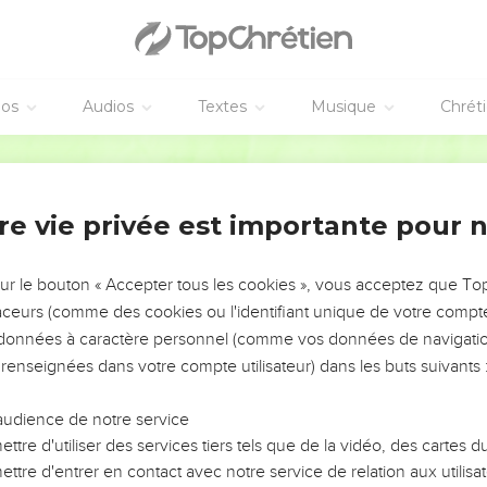
éos
Audios
Textes
Musique
Chrét
re vie privée est importante pour 
NEMENT DE L’ANNÉE !
ÉVITER LES VOTRES ?
sur le bouton « Accepter tous les cookies », vous acceptez que T
traceurs (comme des cookies ou l'identifiant unique de votre compte 
tes, leur impact, leur foi ou leur vision. Mais on voit
s données à caractère personnel (comme vos données de navigatio
fficiles qu'ils ont traversés, alors même que ce sont
 renseignées dans votre compte utilisateur) dans les buts suivants 
audience de notre service
s, et responsables reviennent sur les erreurs
 avancer avec plus de sagesse afin que leurs erreurs
ttre d'utiliser des services tiers tels que de la vidéo, des cartes
un ministère, une équipe, un groupe ou une famille,
ttre d'entrer en contact avec notre service de relation aux utilisat