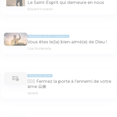
Le Saint-Esprit qui demeure en nous
Edouard Kowalski
MESSAGE TEXTE
LIFESTYLE
Vous êtes le(la) bien-aimé(e) de Dieu !
Lisa Giordanella
MESSAGE TEXTE
🙅🏾‍♀️ Fermez la porte à l’ennemi de votre
âme 🙅🏾
sarielle