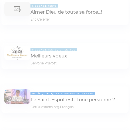
MESSAGE TEXTE
Aimer Dieu de toute sa force...!
Éric Célérier
MESSAGE TEXTE
LIFESTYLE
Meilleurs voeux
Servane Pruvost
VIDÉO
GOTQUESTIONS.ORG-FRANÇAIS
Le Saint-Esprit est-il une personne ?
03:51
GotQuestions.org-Français