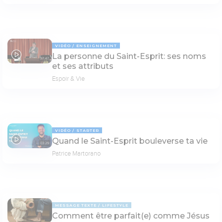
VIDÉO
ENSEIGNEMENT
La personne du Saint-Esprit: ses noms
37:47
et ses attributs
Espoir & Vie
VIDÉO
STARTER
Quand le Saint-Esprit bouleverse ta vie
03:29
Patrice Martorano
MESSAGE TEXTE
LIFESTYLE
Comment être parfait(e) comme Jésus