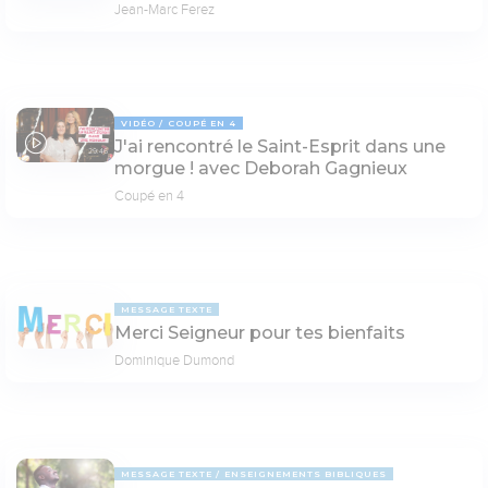
Jean-Marc Ferez
VIDÉO
COUPÉ EN 4
J'ai rencontré le Saint-Esprit dans une
29:46
morgue ! avec Deborah Gagnieux
Coupé en 4
MESSAGE TEXTE
Merci Seigneur pour tes bienfaits
Dominique Dumond
MESSAGE TEXTE
ENSEIGNEMENTS BIBLIQUES