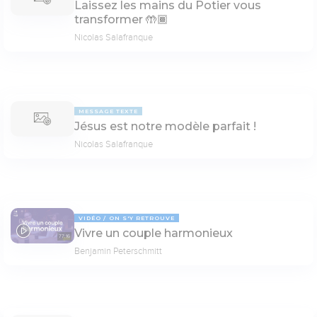
Laissez les mains du Potier vous
transformer 🤲🏾
Nicolas Salafranque
MESSAGE TEXTE
Jésus est notre modèle parfait !
Nicolas Salafranque
VIDÉO
ON S'Y RETROUVE
Vivre un couple harmonieux
77:16
Benjamin Peterschmitt