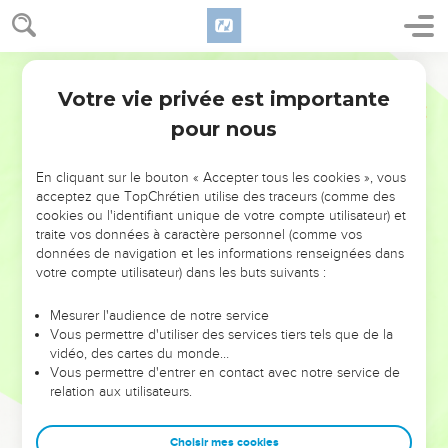
Votre vie privée est importante
pour nous
NE MANQUEZ PAS L’ÉVÉNEMENT
En cliquant sur le bouton « Accepter tous les cookies », vous
acceptez que TopChrétien utilise des traceurs (comme des
DE L’ANNÉE !
cookies ou l'identifiant unique de votre compte utilisateur) et
ET SI LEURS ERREURS POUVAIENT VOUS ÉVITER LES
traite vos données à caractère personnel (comme vos
VOTRES ?
données de navigation et les informations renseignées dans
votre compte utilisateur) dans les buts suivants :
On admire souvent les leaders pour leurs réussites, leur impact,
leur foi ou leur vision. Mais on voit moins les doutes, les erreurs
Mesurer l'audience de notre service
Vous permettre d'utiliser des services tiers tels que de la
et les saisons difficiles qu'ils ont traversés, alors même que ce
vidéo, des cartes du monde…
sont elles qui les ont façonnés.
Vous permettre d'entrer en contact avec notre service de
relation aux utilisateurs.
Dans cette conférence, leaders, entrepreneurs, et responsables
reviennent sur les erreurs marquantes de leur parcours et les
clés pour avancer avec plus de sagesse afin que leurs erreurs
Choisir mes cookies