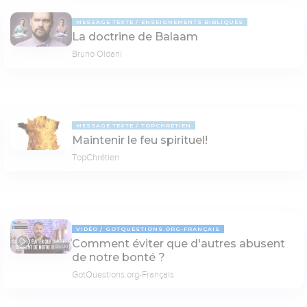
MESSAGE TEXTE
ENSEIGNEMENTS BIBLIQUES
La doctrine de Balaam
Bruno Oldani
MESSAGE TEXTE
TOPCHRÉTIEN
Maintenir le feu spirituel!
TopChrétien
VIDÉO
GOTQUESTIONS.ORG-FRANÇAIS
Comment éviter que d'autres abusent
05:00
de notre bonté ?
GotQuestions.org-Français