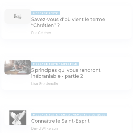
MESSAGE TEXTE
Savez-vous d'où vient le terme
“Chrétien” ?
Éric Célérier
MESSAGE TEXTE
LIFESTYLE
5 principes qui vous rendront
inébranlable - partie 2
Lisa Giordanella
MESSAGE TEXTE
ENSEIGNEMENTS BIBLIQUES
Connaître le Saint-Esprit
David Wilkerson