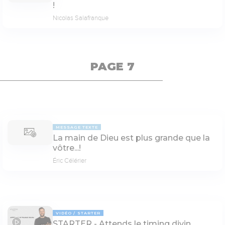
!
Nicolas Salafranque
PAGE 7
MESSAGE TEXTE
La main de Dieu est plus grande que la
vôtre...!
Éric Célérier
VIDÉO
STARTER
STARTER - Attends le timing divin