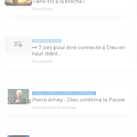
Tiens-toi à la brèche !
David Porter
MESSAGE TEXTE
🗝 7 clés pour être connecté à Dieu en
haut débit...
Éric Célérier
VIDÉO
PORTE OUVERTE CHRÉTIENNE
Pierre Amey - Dieu confirme la Parole
37:23
Porte Ouverte Chrétienne