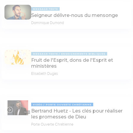
MESSAGE TEXTE
Seigneur délivre-nous du mensonge
Dominique Dumond
MESSAGE TEXTE
ENSEIGNEMENTS BIBLIQUES
Fruit de l'Esprit, dons de l'Esprit et
ministères
Elisabeth Dugas
VIDÉO
PORTE OUVERTE CHRÉTIENNE
Bertrand Huetz - Les clés pour réaliser
54:38
les promesses de Dieu
Porte Ouverte Chrétienne