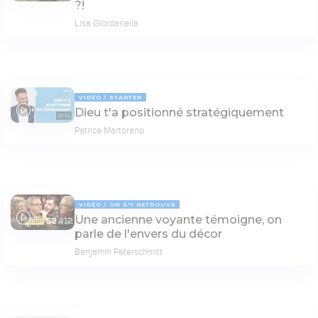
?!
Lisa Giordanella
VIDÉO
STARTER
Dieu t'a positionné stratégiquement
03:52
Patrice Martorano
VIDÉO
ON S'Y RETROUVE
Une ancienne voyante témoigne, on
69:03
parle de l'envers du décor
Benjamin Peterschmitt