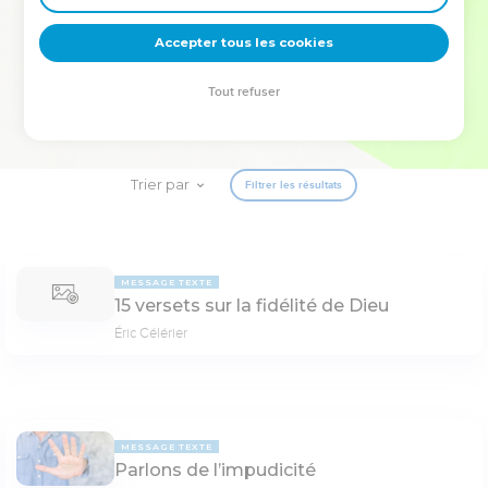
deviennent vos tremplins. Que vous guidiez un ministère, une
équipe, un groupe ou une famille, leur expérience est faite
Accepter tous les cookies
pour vous.
Tout refuser
Je découvre l’événement
Trier par
Filtrer les résultats
MESSAGE TEXTE
15 versets sur la fidélité de Dieu
Éric Célérier
MESSAGE TEXTE
Parlons de l’impudicité