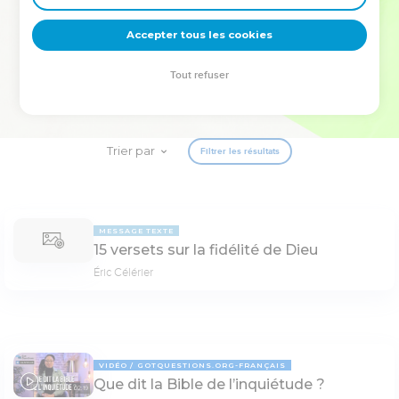
deviennent vos tremplins. Que vous guidiez un ministère, une
équipe, un groupe ou une famille, leur expérience est faite
Accepter tous les cookies
pour vous.
Tout refuser
Je découvre l’événement
Trier par
Filtrer les résultats
MESSAGE TEXTE
15 versets sur la fidélité de Dieu
Éric Célérier
VIDÉO
GOTQUESTIONS.ORG-FRANÇAIS
Que dit la Bible de l’inquiétude ?
02:19