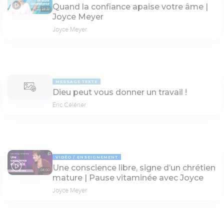
Quand la confiance apaise votre âme |
24:31
Joyce Meyer
Joyce Meyer
MESSAGE TEXTE
Dieu peut vous donner un travail !
Éric Célérier
VIDÉO
ENSEIGNEMENT
Une conscience libre, signe d’un chrétien
04:00
mature | Pause vitaminée avec Joyce
Joyce Meyer