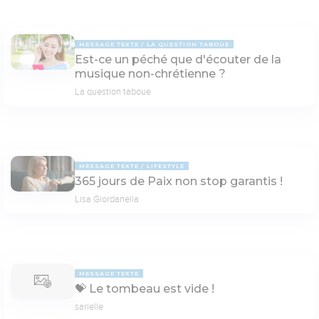
MESSAGE TEXTE
LA QUESTION TABOUE
Est-ce un péché que d'écouter de la
musique non-chrétienne ?
La question taboue
MESSAGE TEXTE
LIFESTYLE
365 jours de Paix non stop garantis !
Lisa Giordanella
MESSAGE TEXTE
💝 Le tom­beau est vide !
sarielle