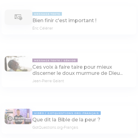
MESSAGE TEXTE
Bien finir c'est important !
Éric Célérier
MESSAGE TEXTE
SÉNIOR
Ces voix à faire taire pour mieux
discerner le doux murmure de Dieu...
Jean-Pierre Galant
VIDÉO
GOTQUESTIONS.ORG-FRANÇAIS
Que dit la Bible de la peur ?
04:43
GotQuestions.org-Français