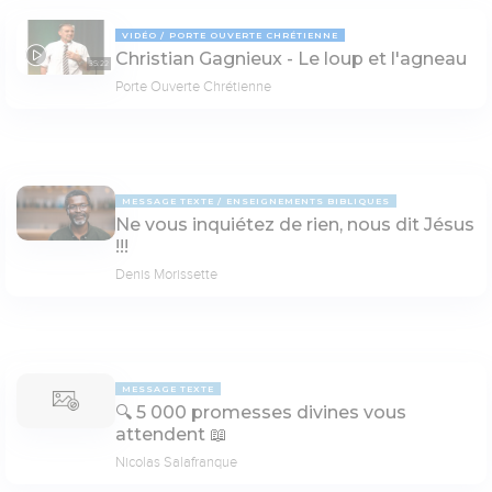
VIDÉO
PORTE OUVERTE CHRÉTIENNE
Christian Gagnieux - Le loup et l'agneau
35:22
Porte Ouverte Chrétienne
MESSAGE TEXTE
ENSEIGNEMENTS BIBLIQUES
Ne vous inquiétez de rien, nous dit Jésus
!!!
Denis Morissette
MESSAGE TEXTE
🔍 5 000 promesses divines vous
attendent 📖
Nicolas Salafranque