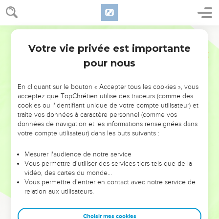
Votre vie privée est importante
pour nous
NE MANQUEZ PAS L’ÉVÉNEMENT
En cliquant sur le bouton « Accepter tous les cookies », vous
acceptez que TopChrétien utilise des traceurs (comme des
DE L’ANNÉE !
cookies ou l'identifiant unique de votre compte utilisateur) et
ET SI LEURS ERREURS POUVAIENT VOUS ÉVITER LES
traite vos données à caractère personnel (comme vos
VOTRES ?
données de navigation et les informations renseignées dans
votre compte utilisateur) dans les buts suivants :
On admire souvent les leaders pour leurs réussites, leur impact,
leur foi ou leur vision. Mais on voit moins les doutes, les erreurs
Mesurer l'audience de notre service
Vous permettre d'utiliser des services tiers tels que de la
et les saisons difficiles qu'ils ont traversés, alors même que ce
vidéo, des cartes du monde…
sont elles qui les ont façonnés.
Vous permettre d'entrer en contact avec notre service de
relation aux utilisateurs.
Dans cette conférence, leaders, entrepreneurs, et responsables
reviennent sur les erreurs marquantes de leur parcours et les
clés pour avancer avec plus de sagesse afin que leurs erreurs
Choisir mes cookies