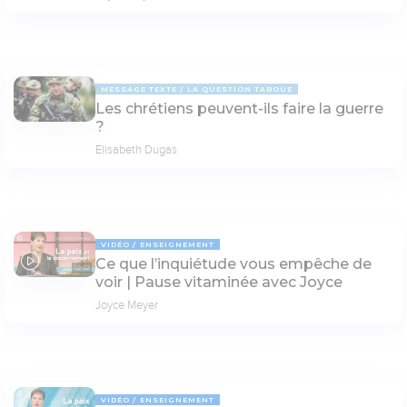
MESSAGE TEXTE
LA QUESTION TABOUE
Les chrétiens peuvent-ils faire la guerre
?
Elisabeth Dugas
VIDÉO
ENSEIGNEMENT
Ce que l’inquiétude vous empêche de
02:02
voir | Pause vitaminée avec Joyce
Joyce Meyer
VIDÉO
ENSEIGNEMENT