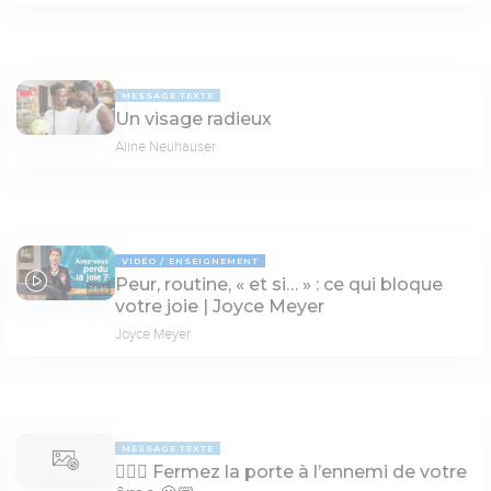
MESSAGE TEXTE
Un visage radieux
Aline Neuhauser
VIDÉO
ENSEIGNEMENT
Peur, routine, « et si… » : ce qui bloque
24:45
votre joie | Joyce Meyer
Joyce Meyer
MESSAGE TEXTE
🙅🏾‍♀️ Fermez la porte à l’ennemi de votre