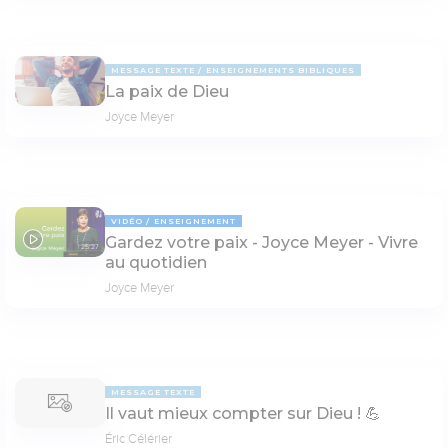
MESSAGE TEXTE
ENSEIGNEMENTS BIBLIQUES
La paix de Dieu
Joyce Meyer
VIDÉO
ENSEIGNEMENT
Gardez votre paix - Joyce Meyer - Vivre
25:27
au quotidien
Joyce Meyer
MESSAGE TEXTE
Il vaut mieux compter sur Dieu ! 💪
Éric Célérier