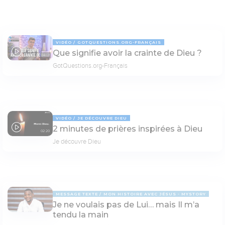
VIDÉO
GOTQUESTIONS.ORG-FRANÇAIS
Que signifie avoir la crainte de Dieu ?
04:01
GotQuestions.org-Français
VIDÉO
JE DÉCOUVRE DIEU
2 minutes de prières inspirées à Dieu
02:20
Je découvre Dieu
MESSAGE TEXTE
MON HISTOIRE AVEC JÉSUS - MYSTORY
Je ne voulais pas de Lui… mais Il m’a
tendu la main