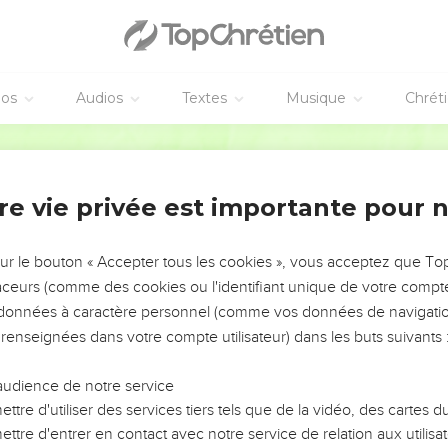
éos
Audios
Textes
Musique
Chrét
re vie privée est importante pour 
NEMENT DE L’ANNÉE !
ÉVITER LES VOTRES ?
sur le bouton « Accepter tous les cookies », vous acceptez que T
traceurs (comme des cookies ou l'identifiant unique de votre compte 
tes, leur impact, leur foi ou leur vision. Mais on voit
s données à caractère personnel (comme vos données de navigatio
fficiles qu'ils ont traversés, alors même que ce sont
 renseignées dans votre compte utilisateur) dans les buts suivants 
audience de notre service
s, et responsables reviennent sur les erreurs
 avancer avec plus de sagesse afin que leurs erreurs
ttre d'utiliser des services tiers tels que de la vidéo, des cartes
un ministère, une équipe, un groupe ou une famille,
ttre d'entrer en contact avec notre service de relation aux utilisat