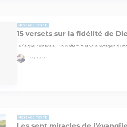
MESSAGE TEXTE
15 versets sur la fidélité de Di
Le Seigneur est fidèle, il vous affermira et vous protégera du mal
Éric Célérier
MESSAGE TEXTE
Les sept miracles de l'évangil