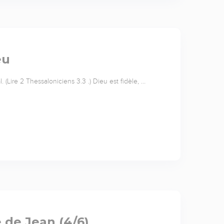
eu
. (Lire 2 Thessaloniciens 3.3 .) Dieu est fidèle, …
e de Jean (4/6)