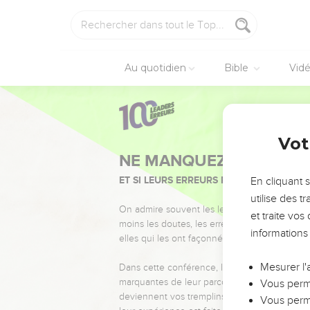
Au quotidien
Bible
Vid
Vot
NE MANQUEZ PAS L’ÉVÉ
ET SI LEURS ERREURS POUVAIENT VOUS 
En cliquant 
utilise des 
On admire souvent les leaders pour leurs réussi
et traite vo
moins les doutes, les erreurs et les saisons di
informations
elles qui les ont façonnés.
Mesurer l'
Dans cette conférence, leaders, entrepreneur
marquantes de leur parcours et les clés pour
Vous perme
deviennent vos tremplins. Que vous guidiez 
Vous perme