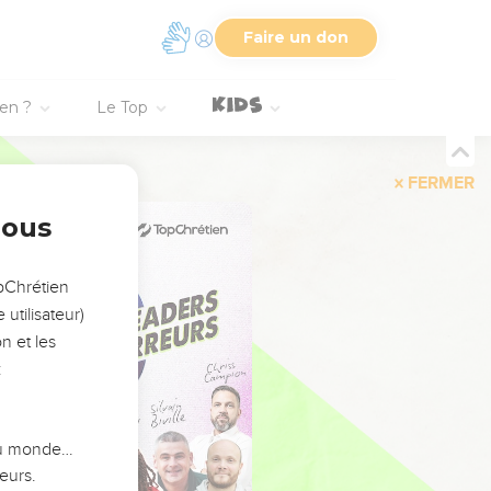
Faire un don
ien ?
Le Top
FERMER
nous
opChrétien
utilisateur)
n et les
:
 du monde…
eurs.