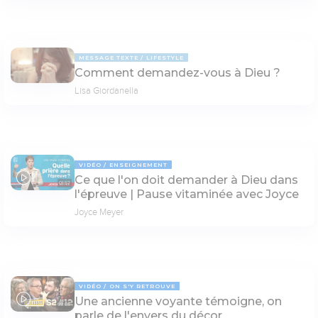
MESSAGE TEXTE
LIFESTYLE
Comment demandez-vous à Dieu ?
Lisa Giordanella
VIDÉO
ENSEIGNEMENT
Ce que l'on doit demander à Dieu dans
01:57
l'épreuve | Pause vitaminée avec Joyce
Joyce Meyer
VIDÉO
ON S'Y RETROUVE
Une ancienne voyante témoigne, on
69:03
parle de l'envers du décor