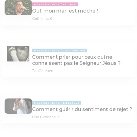
MESSAGE TEXTE
COUPLE
Ouf, mon mari est moche !
Catherine K
MESSAGE TEXTE
TOPCHRÉTIEN
Comment prier pour ceux qui ne
connaissent pas le Seigneur Jésus ?
TopChrétien
MESSAGE TEXTE
LIFESTYLE
Comment guérir du sentiment de rejet ?
Lisa Giordanella