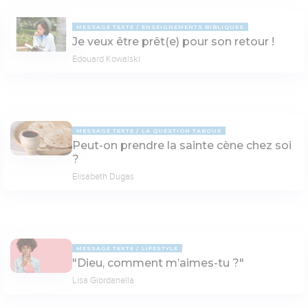
MESSAGE TEXTE
ENSEIGNEMENTS BIBLIQUES
Je veux être prêt(e) pour son retour !
Edouard Kowalski
MESSAGE TEXTE
LA QUESTION TABOUE
Peut-on prendre la sainte cène chez soi
?
Elisabeth Dugas
MESSAGE TEXTE
LIFESTYLE
"Dieu, comment m’aimes-tu ?"
Lisa Giordanella