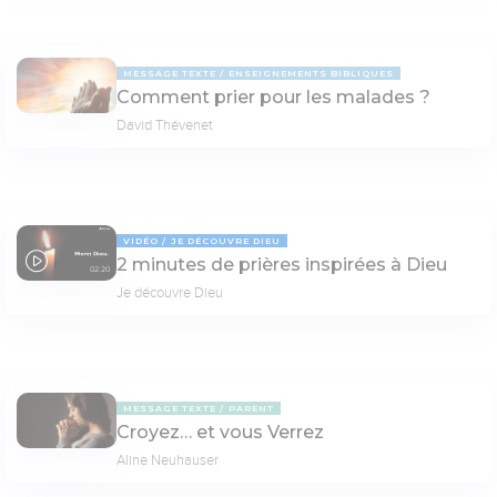
MESSAGE TEXTE
ENSEIGNEMENTS BIBLIQUES
Comment prier pour les malades ?
David Thévenet
VIDÉO
JE DÉCOUVRE DIEU
2 minutes de prières inspirées à Dieu
02:20
Je découvre Dieu
MESSAGE TEXTE
PARENT
Croyez… et vous Verrez
Aline Neuhauser