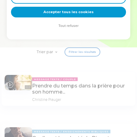
deviennent vos tremplins. Que vous guidiez un ministère, une
équipe, un groupe ou une famille, leur expérience est faite
Accepter tous les cookies
pour vous.
Tout refuser
Je découvre l’événement
Trier par
Filtrer les résultats
MESSAGE TEXTE
COUPLE
Prendre du temps dans la prière pour
03:01
son homme...
Christine Piauger
MESSAGE TEXTE
ENSEIGNEMENTS BIBLIQUES