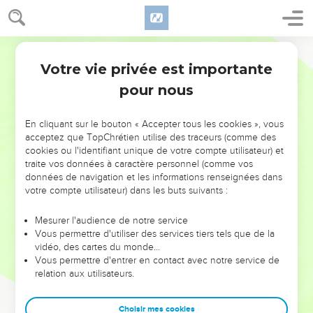
Votre vie privée est importante
pour nous
NE MANQUEZ PAS L’ÉVÉNEMENT
En cliquant sur le bouton « Accepter tous les cookies », vous
acceptez que TopChrétien utilise des traceurs (comme des
DE L’ANNÉE !
cookies ou l'identifiant unique de votre compte utilisateur) et
ET SI LEURS ERREURS POUVAIENT VOUS ÉVITER LES
traite vos données à caractère personnel (comme vos
VOTRES ?
données de navigation et les informations renseignées dans
votre compte utilisateur) dans les buts suivants :
On admire souvent les leaders pour leurs réussites, leur impact,
leur foi ou leur vision. Mais on voit moins les doutes, les erreurs
Mesurer l'audience de notre service
Vous permettre d'utiliser des services tiers tels que de la
et les saisons difficiles qu'ils ont traversés, alors même que ce
vidéo, des cartes du monde…
sont elles qui les ont façonnés.
Vous permettre d'entrer en contact avec notre service de
relation aux utilisateurs.
Dans cette conférence, leaders, entrepreneurs, et responsables
reviennent sur les erreurs marquantes de leur parcours et les
clés pour avancer avec plus de sagesse afin que leurs erreurs
Choisir mes cookies