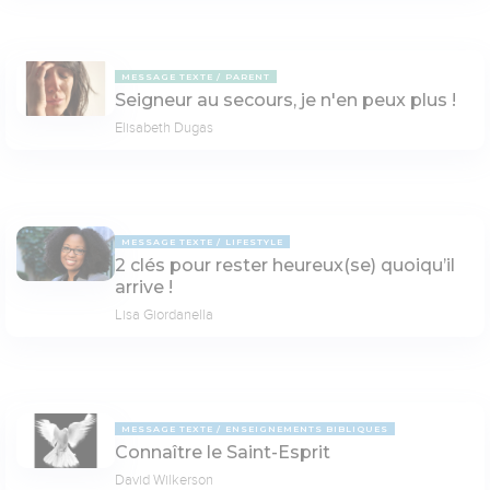
MESSAGE TEXTE
PARENT
Seigneur au secours, je n'en peux plus !
Elisabeth Dugas
MESSAGE TEXTE
LIFESTYLE
2 clés pour rester heureux(se) quoiqu’il
arrive !
Lisa Giordanella
MESSAGE TEXTE
ENSEIGNEMENTS BIBLIQUES
Connaître le Saint-Esprit
David Wilkerson