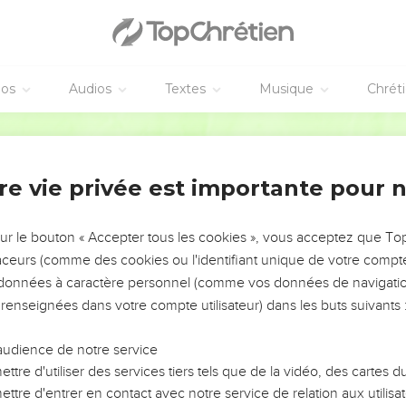
éos
Audios
Textes
Musique
Chrét
re vie privée est importante pour 
NEMENT DE L’ANNÉE !
ÉVITER LES VOTRES ?
sur le bouton « Accepter tous les cookies », vous acceptez que T
traceurs (comme des cookies ou l'identifiant unique de votre compte 
tes, leur impact, leur foi ou leur vision. Mais on voit
s données à caractère personnel (comme vos données de navigatio
fficiles qu'ils ont traversés, alors même que ce sont
 renseignées dans votre compte utilisateur) dans les buts suivants 
audience de notre service
s, et responsables reviennent sur les erreurs
 avancer avec plus de sagesse afin que leurs erreurs
ttre d'utiliser des services tiers tels que de la vidéo, des cartes
un ministère, une équipe, un groupe ou une famille,
ttre d'entrer en contact avec notre service de relation aux utilisat