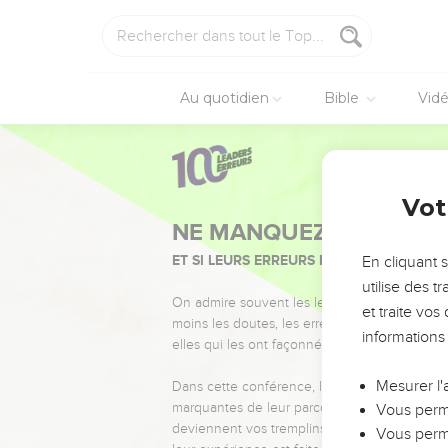
Au quotidien
Bible
Vid
Vot
NE MANQUEZ PAS L’ÉVÉ
ET SI LEURS ERREURS POUVAIENT VOUS 
En cliquant 
utilise des 
On admire souvent les leaders pour leurs réussi
et traite vo
moins les doutes, les erreurs et les saisons di
informations
elles qui les ont façonnés.
Mesurer l'
Dans cette conférence, leaders, entrepreneur
marquantes de leur parcours et les clés pour
Vous perme
deviennent vos tremplins. Que vous guidiez 
Vous perme