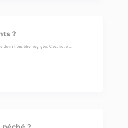
nts ?
 ne devrait pas être négligée. C'est notre …
l péché ?