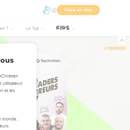
Faire un don
ien ?
Le Top
FERMER
nous
opChrétien
utilisateur)
n et les
:
 du monde…
eurs.