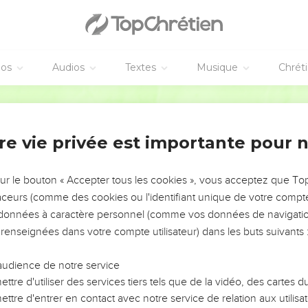
éos
Audios
Textes
Musique
Chrét
re vie privée est importante pour 
NEMENT DE L’ANNÉE !
ÉVITER LES VOTRES ?
sur le bouton « Accepter tous les cookies », vous acceptez que T
traceurs (comme des cookies ou l'identifiant unique de votre compte 
tes, leur impact, leur foi ou leur vision. Mais on voit
s données à caractère personnel (comme vos données de navigatio
fficiles qu'ils ont traversés, alors même que ce sont
 renseignées dans votre compte utilisateur) dans les buts suivants 
audience de notre service
s, et responsables reviennent sur les erreurs
 avancer avec plus de sagesse afin que leurs erreurs
ttre d'utiliser des services tiers tels que de la vidéo, des cartes
un ministère, une équipe, un groupe ou une famille,
ttre d'entrer en contact avec notre service de relation aux utilisat