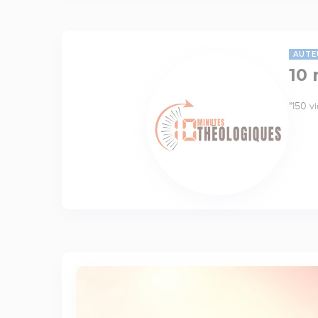
AUTE
10
"150 v