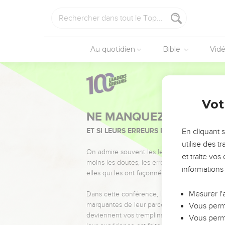
Au quotidien
Bible
Vid
Vot
NE MANQUEZ PAS L’ÉVÉ
ET SI LEURS ERREURS POUVAIENT VOUS 
En cliquant 
utilise des 
On admire souvent les leaders pour leurs réussi
et traite vo
moins les doutes, les erreurs et les saisons di
informations
elles qui les ont façonnés.
Mesurer l'
Dans cette conférence, leaders, entrepreneur
marquantes de leur parcours et les clés pour
Vous perme
deviennent vos tremplins. Que vous guidiez 
Vous perme