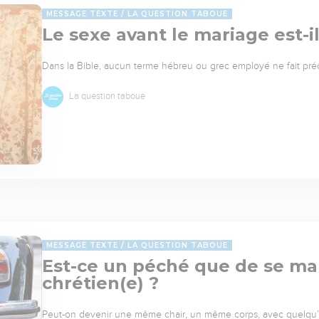
MESSAGE TEXTE
LA QUESTION TABOUE
Le sexe avant le mariage est-i
Dans la Bible, aucun terme hébreu ou grec employé ne fait pré
La question taboue
MESSAGE TEXTE
LA QUESTION TABOUE
Est-ce un péché que de se mar
chrétien(e) ?
Peut-on devenir une même chair, un même corps, avec quelqu’un