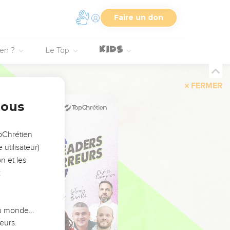
Faire un don
ien ?
Le Top
FERMER
nous
opChrétien
utilisateur)
n et les
:
 du monde…
eurs.