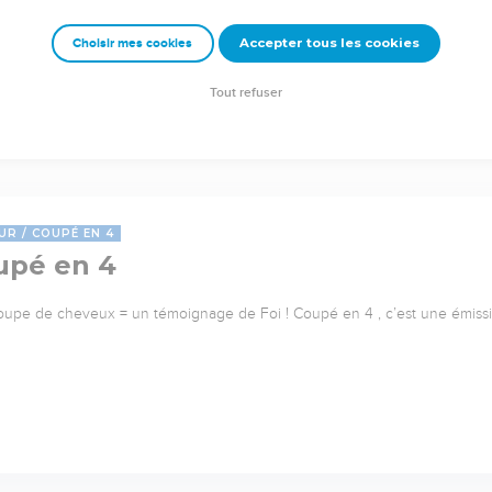
Accepter tous les cookies
Choisir mes cookies
Tout refuser
UR
COUPÉ EN 4
upé en 4
upe de cheveux = un témoignage de Foi ! Coupé en 4 , c’est une émiss