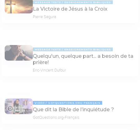
MESSAGE TEXTE
ENSEIGNEMENTS BIBLIQUES
La Victoire de Jésus à la Croix
Pierre Segura
MESSAGE TEXTE
ENSEIGNEMENTS BIBLIQUES
Quelqu'un, quelque part... a besoin de ta
prière!
Eric-Vincent Dufour
VIDÉO
GOTQUESTIONS.ORG-FRANÇAIS
Que dit la Bible de l’inquiétude ?
02:19
GotQuestions.org-Français