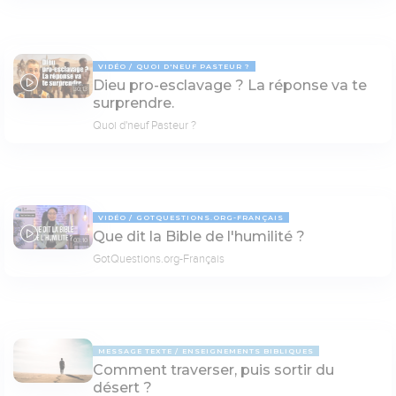
VIDÉO
QUOI D'NEUF PASTEUR ?
Dieu pro-esclavage ? La réponse va te
30:13
surprendre.
Quoi d'neuf Pasteur ?
VIDÉO
GOTQUESTIONS.ORG-FRANÇAIS
Que dit la Bible de l'humilité ?
03:10
GotQuestions.org-Français
MESSAGE TEXTE
ENSEIGNEMENTS BIBLIQUES
Comment traverser, puis sortir du
désert ?