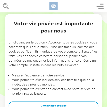
Votre vie privée est importante
pour nous
NE MANQUEZ PAS L’ÉVÉNEMENT
En cliquant sur le bouton « Accepter tous les cookies », vous
acceptez que TopChrétien utilise des traceurs (comme des
DE L’ANNÉE !
cookies ou l'identifiant unique de votre compte utilisateur) et
ET SI LEURS ERREURS POUVAIENT VOUS ÉVITER LES
traite vos données à caractère personnel (comme vos
VOTRES ?
données de navigation et les informations renseignées dans
votre compte utilisateur) dans les buts suivants :
On admire souvent les leaders pour leurs réussites, leur impact,
leur foi ou leur vision. Mais on voit moins les doutes, les erreurs
Mesurer l'audience de notre service
Vous permettre d'utiliser des services tiers tels que de la
et les saisons difficiles qu'ils ont traversés, alors même que ce
vidéo, des cartes du monde…
sont elles qui les ont façonnés.
Vous permettre d'entrer en contact avec notre service de
relation aux utilisateurs.
Dans cette conférence, leaders, entrepreneurs, et responsables
reviennent sur les erreurs marquantes de leur parcours et les
clés pour avancer avec plus de sagesse afin que leurs erreurs
Choisir mes cookies