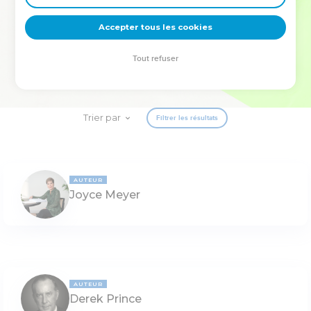
deviennent vos tremplins. Que vous guidiez un ministère, une
équipe, un groupe ou une famille, leur expérience est faite
Accepter tous les cookies
pour vous.
Tout refuser
Je découvre l’événement
Trier par
Filtrer les résultats
AUTEUR
Joyce Meyer
AUTEUR
Derek Prince