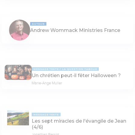
AUTEUR
Andrew Wommack Ministries France
MESSAGE TEXTE
LA QUESTION TABOUE
Un chrétien peut-il fêter Halloween ?
Marie-Ange Muller
MESSAGE TEXTE
Les sept miracles de l'évangile de Jean
(4/6)
Jonathan Bersot