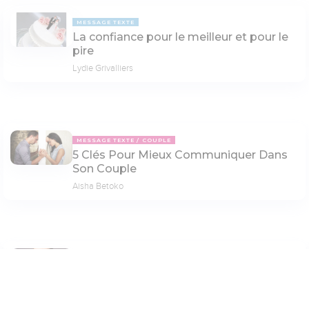
MESSAGE TEXTE
La confiance pour le meilleur et pour le
pire
Lydie Grivalliers
MESSAGE TEXTE
COUPLE
5 Clés Pour Mieux Communiquer Dans
Son Couple
Aisha Betoko
MESSAGE TEXTE
ENSEIGNEMENTS BIBLIQUES
La doctrine de Balaam
Paramètres de lecture
Bruno Oldani