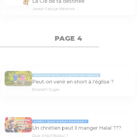
La Clé de ta destinée
Joseph Kabuya Masanka
PAGE 4
MESSAGE TEXTE
LA QUESTION TABOUE
Peut-on venir en short à l’église ?
Elisabeth Dugas
VIDÉO
QUOI D'NEUF PASTEUR ?
Un chrétien peut il manger Halal ???
17:21
Quoi d'neuf Pasteur ?