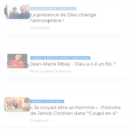
MESSAGE TEXTE
LIFESTYLE
La présence de Dieu change
l’atmosphère !
David Porter
VIDÉO
PORTE OUVERTE CHRÉTIENNE
Jean-Marie Ribay - Dieu a-t-il un fils ?
53:17
Porte Ouverte Chrétienne
VIDÉO
COUPÉ EN 4
« Je croyais être un homme » : l'histoire
49:44
de Janick Christen dans "Coupé en 4"
Coupé en 4