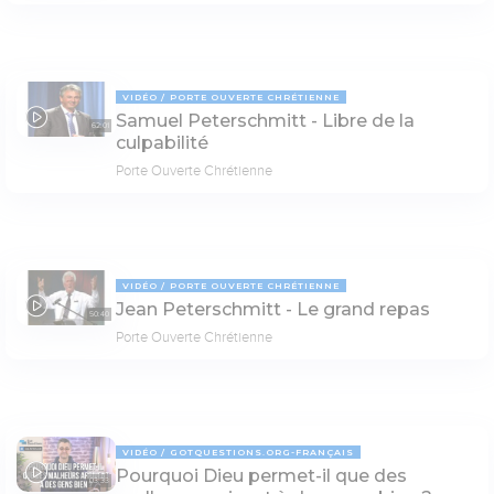
VIDÉO
PORTE OUVERTE CHRÉTIENNE
Samuel Peterschmitt - Libre de la
62:01
culpabilité
Porte Ouverte Chrétienne
VIDÉO
PORTE OUVERTE CHRÉTIENNE
Jean Peterschmitt - Le grand repas
50:40
Porte Ouverte Chrétienne
VIDÉO
GOTQUESTIONS.ORG-FRANÇAIS
Pourquoi Dieu permet-il que des
03:33