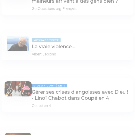
malheurs arrivent à des gens bien ?
GotQuestions.org-Français
MESSAGE TEXTE
La vraie violence…
Albert Leblond
VIDÉO
COUPÉ EN 4
Gérer ses crises d'angoisses avec Dieu !
14:16
- Linoï Chabot dans Coupé en 4
Coupé en 4