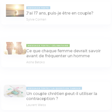
MESSAGE TEXTE
J'ai 17 ans, puis-je être en couple?
Sylvie Corman
MESSAGE TEXTE
CÉLIBATAIRE
Ce que chaque femme devrait savoir
avant de fréquenter un homme
Aisha Betoko
MESSAGE TEXTE
LA QUESTION TABOUE
Un couple chrétien peut-il utiliser la
contraception ?
Laurent Weiss