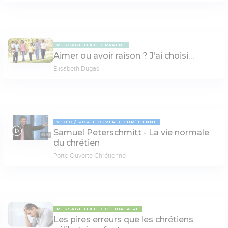
MESSAGE TEXTE
PARENT
Aimer ou avoir raison ? J’ai choisi…
Elisabeth Dugas
VIDÉO
PORTE OUVERTE CHRÉTIENNE
Samuel Peterschmitt - La vie normale
65:58
du chrétien
Porte Ouverte Chrétienne
MESSAGE TEXTE
CÉLIBATAIRE
Les pires erreurs que les chrétiens