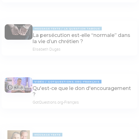
MESSAGE TEXTE
LA QUESTION TABOUE
La persécution est-elle “normale” dans
la vie d’un chrétien ?
Elisabeth Dugas
VIDÉO
GOTQUESTIONS.ORG-FRANÇAIS
Qu'est-ce que le don d'encouragement
03:28
?
GotQuestions.org-Français
MESSAGE TEXTE