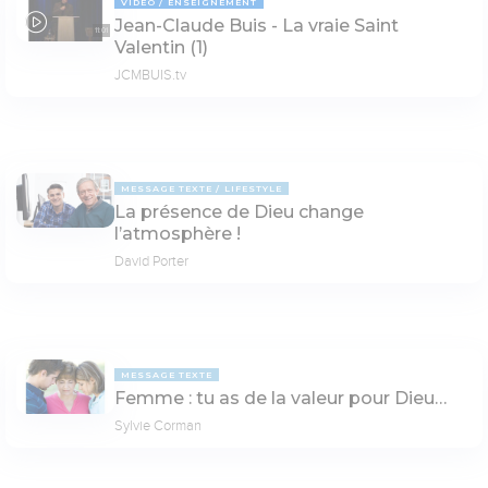
VIDÉO
ENSEIGNEMENT
Jean-Claude Buis - La vraie Saint
11:01
Valentin (1)
JCMBUIS.tv
MESSAGE TEXTE
LIFESTYLE
La présence de Dieu change
l’atmosphère !
David Porter
MESSAGE TEXTE
Femme : tu as de la valeur pour Dieu…
Sylvie Corman