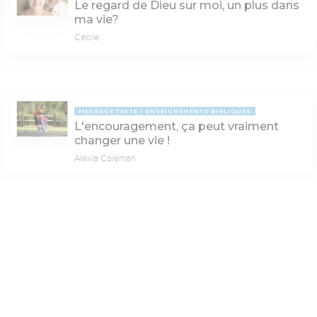
Le regard de Dieu sur moi, un plus dans
ma vie?
Cécile .
MESSAGE TEXTE
ENSEIGNEMENTS BIBLIQUES
L'encouragement, ça peut vraiment
changer une vie !
Alexia Coleman
Paramètres de lecture
MESSAGE TEXTE
LA QUESTION TABOUE
Un chrétien peut-il être TOUJOURS
Mode dyslexique
joyeux ??
Désactivé
Simple
Coul
eur
Elisabeth Dugas