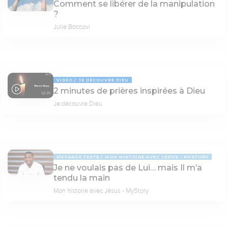
Comment se libérer de la manipulation
?
Julie Boccovi
VIDÉO
JE DÉCOUVRE DIEU
2 minutes de prières inspirées à Dieu
02:20
Je découvre Dieu
MESSAGE TEXTE
MON HISTOIRE AVEC JÉSUS - MYSTORY
Je ne voulais pas de Lui… mais Il m’a
tendu la main
Mon histoire avec Jésus - MyStory