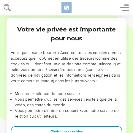
Votre vie privée est importante
pour nous
NE MANQUEZ PAS L’ÉVÉNEMENT
En cliquant sur le bouton « Accepter tous les cookies », vous
acceptez que TopChrétien utilise des traceurs (comme des
DE L’ANNÉE !
cookies ou l'identifiant unique de votre compte utilisateur) et
ET SI LEURS ERREURS POUVAIENT VOUS ÉVITER LES
traite vos données à caractère personnel (comme vos
VOTRES ?
données de navigation et les informations renseignées dans
votre compte utilisateur) dans les buts suivants :
On admire souvent les leaders pour leurs réussites, leur impact,
leur foi ou leur vision. Mais on voit moins les doutes, les erreurs
Mesurer l'audience de notre service
Vous permettre d'utiliser des services tiers tels que de la
et les saisons difficiles qu'ils ont traversés, alors même que ce
vidéo, des cartes du monde…
sont elles qui les ont façonnés.
Vous permettre d'entrer en contact avec notre service de
relation aux utilisateurs.
Dans cette conférence, leaders, entrepreneurs, et responsables
reviennent sur les erreurs marquantes de leur parcours et les
clés pour avancer avec plus de sagesse afin que leurs erreurs
Choisir mes cookies