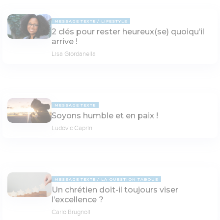
MESSAGE TEXTE
LIFESTYLE
2 clés pour rester heureux(se) quoiqu’il
arrive !
Lisa Giordanella
MESSAGE TEXTE
Soyons humble et en paix !
Ludovic Caprin
MESSAGE TEXTE
LA QUESTION TABOUE
Un chrétien doit-il toujours viser
l’excellence ?
Carlo Brugnoli