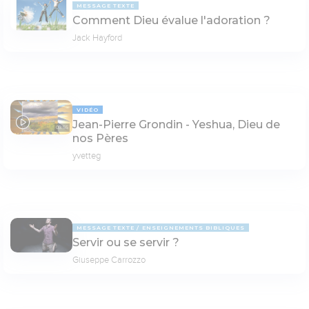
MESSAGE TEXTE
Comment Dieu évalue l'adoration ?
Jack Hayford
VIDÉO
Jean-Pierre Grondin - Yeshua, Dieu de
03:55
nos Pères
yvetteg
MESSAGE TEXTE
ENSEIGNEMENTS BIBLIQUES
Servir ou se servir ?
Giuseppe Carrozzo