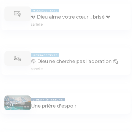
MESSAGE TEXTE
💔 Dieu aime votre cœur… brisé 💔
sarielle
MESSAGE TEXTE
😜 Dieu ne cherche pas l’adoration 🤔
sarielle
VIDÉO
ÉMISSIONS
Une prière d'espoir
59:58