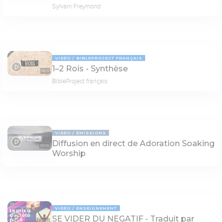
Sylvain Freymond
VIDÉO
BIBLEPROJECT FRANÇAIS
1–2 Rois - Synthèse
08:51
BibleProject français
VIDÉO
ÉMISSIONS
Diffusion en direct de Adoration Soaking
59:55
Worship
VIDÉO
ENSEIGNEMENT
SE VIDER DU NEGATIF - Traduit par
26:40