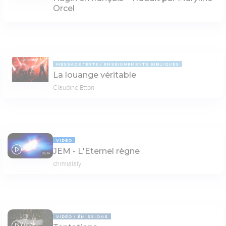
Orcel
MESSAGE TEXTE
ENSEIGNEMENTS BIBLIQUES
La louange véritable
Claudine Ettori
VIDÉO
JEM - L'Eternel règne
06:14
chrmialaly
VIDÉO
ÉMISSIONS