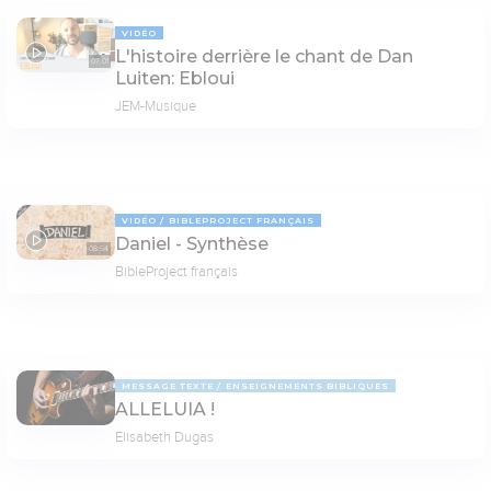
VIDÉO
L'histoire derrière le chant de Dan
07:01
Luiten: Ebloui
JEM-Musique
VIDÉO
BIBLEPROJECT FRANÇAIS
Daniel - Synthèse
08:54
BibleProject français
MESSAGE TEXTE
ENSEIGNEMENTS BIBLIQUES
ALLELUIA !
Elisabeth Dugas