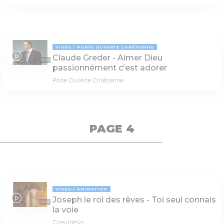
VIDÉO
PORTE OUVERTE CHRÉTIENNE
Claude Greder - Aimer Dieu
53:48
passionnément c'est adorer
Porte Ouverte Chrétienne
PAGE 4
VIDÉO
ANIMATION
Joseph le roi des rêves - Toi seul connais
03:26
la voie
Coeurdelys