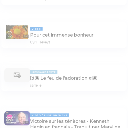
VIDÉO
Pour cet immense bonheur
01:46
Cyril Treveys
MESSAGE TEXTE
🙌🏿 Le feu de l’adoration 🙌🏿
sarielle
VIDÉO
ENSEIGNEMENT
Victoire sur les ténèbres - Kenneth
33:44
Hagin en français - Traduit par Maryline