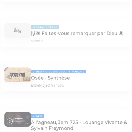
MESSAGE TEXTE
🙌🏾 Faites-vous remarquer par Dieu 🤩
sarielle
VIDÉO
BIBLEPROJECT FRANÇAIS
Osée - Synthèse
07:39
BibleProject français
VIDÉO
A l'agneau, Jem 725 - Louange Vivante &
05:47
Sylvain Freymond