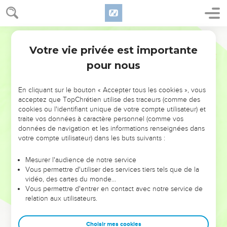
Votre vie privée est importante
pour nous
NE MANQUEZ PAS L’ÉVÉNEMENT
En cliquant sur le bouton « Accepter tous les cookies », vous
acceptez que TopChrétien utilise des traceurs (comme des
DE L’ANNÉE !
cookies ou l'identifiant unique de votre compte utilisateur) et
ET SI LEURS ERREURS POUVAIENT VOUS ÉVITER LES
traite vos données à caractère personnel (comme vos
VOTRES ?
données de navigation et les informations renseignées dans
votre compte utilisateur) dans les buts suivants :
On admire souvent les leaders pour leurs réussites, leur impact,
leur foi ou leur vision. Mais on voit moins les doutes, les erreurs
Mesurer l'audience de notre service
Vous permettre d'utiliser des services tiers tels que de la
et les saisons difficiles qu'ils ont traversés, alors même que ce
vidéo, des cartes du monde…
sont elles qui les ont façonnés.
Vous permettre d'entrer en contact avec notre service de
relation aux utilisateurs.
Dans cette conférence, leaders, entrepreneurs, et responsables
reviennent sur les erreurs marquantes de leur parcours et les
clés pour avancer avec plus de sagesse afin que leurs erreurs
Choisir mes cookies