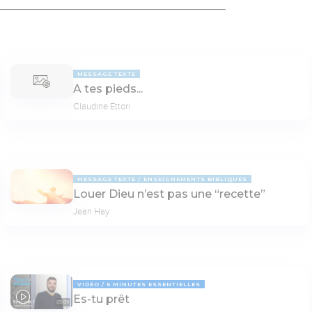
MESSAGE TEXTE
A tes pieds...
Claudine Ettori
MESSAGE TEXTE
ENSEIGNEMENTS BIBLIQUES
Louer Dieu n’est pas une “recette”
Jean Hay
VIDÉO
5 MINUTES ESSENTIELLES
Es-tu prêt
05:09