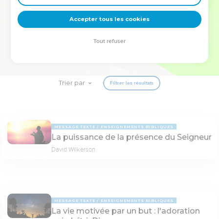
deviennent vos tremplins. Que vous guidiez un ministère, une
équipe, un groupe ou une famille, leur expérience est faite
Accepter tous les cookies
pour vous.
Tout refuser
Je découvre l’événement
Trier par
Filtrer les résultats
MESSAGE TEXTE
ENSEIGNEMENTS BIBLIQUES
La puissance de la présence du Seigneur
David Wilkerson
MESSAGE TEXTE
ENSEIGNEMENTS BIBLIQUES
La vie motivée par un but : l'adoration