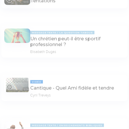
Tentations
59:54
MESSAGE TEXTE
LA QUESTION TABOUE
Un chrétien peut-il être sportif
professionnel ?
Elisabeth Dugas
VIDÉO
Cantique - Quel Ami fidèle et tendre
02:52
Cyril Treveys
MESSAGE TEXTE
ENSEIGNEMENTS BIBLIQUES