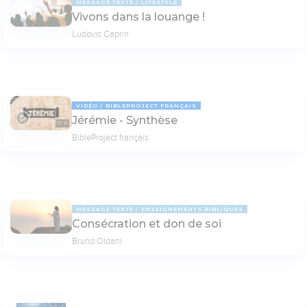
MESSAGE TEXTE
LIFESTYLE
Vivons dans la louange !
Ludovic Caprin
VIDÉO
BIBLEPROJECT FRANÇAIS
Jérémie - Synthèse
07:15
BibleProject français
MESSAGE TEXTE
ENSEIGNEMENTS BIBLIQUES
Consécration et don de soi
Bruno Oldani