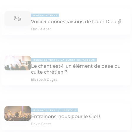
MESSAGE TEXTE
Voici 3 bonnes raisons de louer Dieu ✌️
Éric Célérier
MESSAGE TEXTE
LA QUESTION TABOUE
Le chant est-il un élément de base du
culte chrétien ?
Elisabeth Dugas
MESSAGE TEXTE
LIFESTYLE
Entraînons-nous pour le Ciel !
David Porter