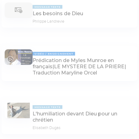
MESSAGE TEXTE
Les besoins de Dieu
Philippe Landrevie
VIDÉO
ENSEIGNEMENT
Prédication de Myles Munroe en
32:04
français|LE MYSTERE DE LA PRIERE|
Traduction Maryline Orcel
MESSAGE TEXTE
L'humiliation devant Dieu pour un
chrétien
Elisabeth Dugas