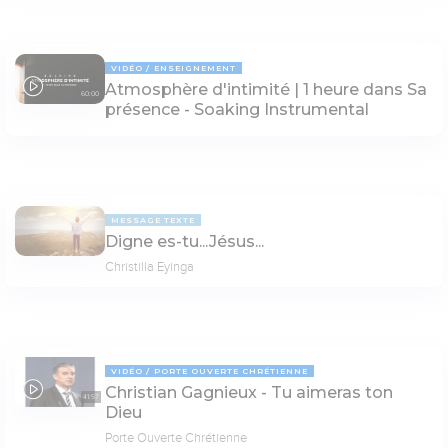
VIDÉO
ENSEIGNEMENT
Atmosphère d'intimité | 1 heure dans Sa
60:00
présence - Soaking Instrumental
MESSAGE TEXTE
Digne es-tu...Jésus...
Christilla Eyinga
VIDÉO
PORTE OUVERTE CHRÉTIENNE
Christian Gagnieux - Tu aimeras ton
41:57
Dieu
Porte Ouverte Chrétienne