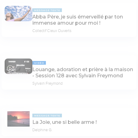
MESSAGE TEXTE
Abba Père, je suis émerveillé par ton
immense amour pour moi !
Collectif Cieux Ouverts
VIDÉO
Louange, adoration et prière à la maison
18:24
- Session 128 avec Sylvain Freymond
Sylvain Freymond
MESSAGE TEXTE
La Joie, une si belle arme !
Delphine G.