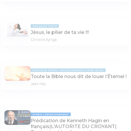
MESSAGE TEXTE
Jésus, le pilier de ta vie !!!
Christilla Eyinga
MESSAGE TEXTE
ENSEIGNEMENTS BIBLIQUES
Toute la Bible nous dit de louer l’Éternel !
Jean Hay
VIDÉO
ENSEIGNEMENT
Prédication de Kenneth Hagin en
59:06
français|L'AUTORITE DU CROYANT|