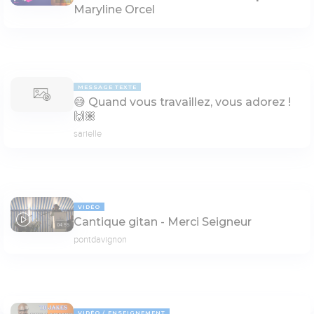
Maryline Orcel
MESSAGE TEXTE
😅 Quand vous travaillez, vous adorez !
🙌🏽
sarielle
VIDÉO
Cantique gitan - Merci Seigneur
04:55
pontdavignon
VIDÉO
ENSEIGNEMENT