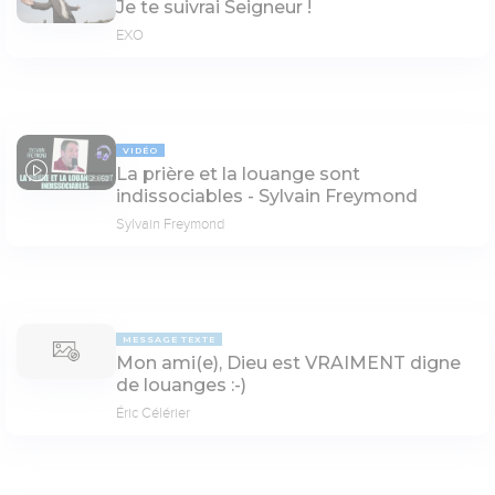
Je te suivrai Seigneur !
EXO
VIDÉO
La prière et la louange sont
29:52
indissociables - Sylvain Freymond
Sylvain Freymond
MESSAGE TEXTE
Mon ami(e), Dieu est VRAIMENT digne
de louanges :-)
Éric Célérier