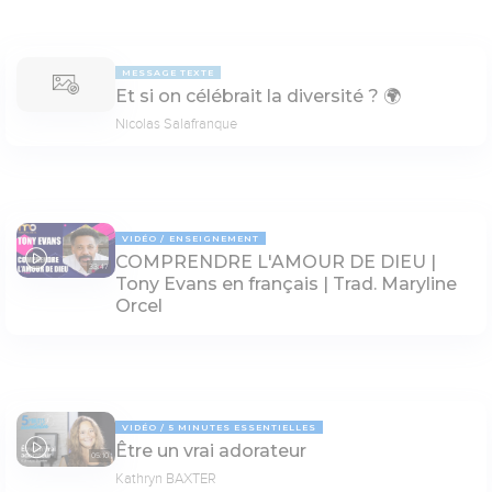
MESSAGE TEXTE
Et si on célébrait la diversité ? 🌍
Nicolas Salafranque
VIDÉO
ENSEIGNEMENT
COMPRENDRE L'AMOUR DE DIEU |
33:47
Tony Evans en français | Trad. Maryline
Orcel
VIDÉO
5 MINUTES ESSENTIELLES
Être un vrai adorateur
05:10
Kathryn BAXTER