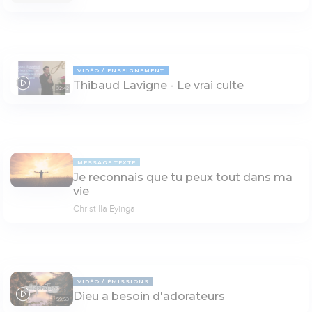
VIDÉO
ENSEIGNEMENT
Thibaud Lavigne - Le vrai culte
32:42
MESSAGE TEXTE
Je reconnais que tu peux tout dans ma
vie
Christilla Eyinga
VIDÉO
ÉMISSIONS
Dieu a besoin d'adorateurs
59:53