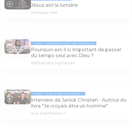
Jésus est la lumière
45:07
Une église vraie
VIDÉO
GOTQUESTIONS.ORG-FRANÇAIS
Pourquoi est-il si important de passer
03:22
du temps seul avec Dieu ?
GotQuestions.org-Français
VIDÉO
QUOI D'NEUF PASTEUR ?
Interview de Janick Christen - Autrice du
52:16
livre "Je croyais être un homme"
Quoi d'neuf Pasteur ?