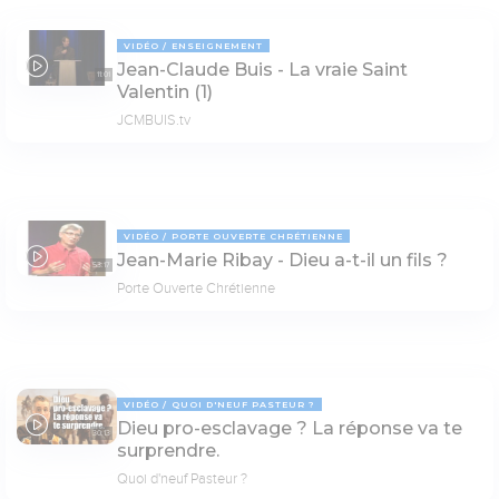
VIDÉO
ENSEIGNEMENT
Jean-Claude Buis - La vraie Saint
11:01
Valentin (1)
JCMBUIS.tv
VIDÉO
PORTE OUVERTE CHRÉTIENNE
Jean-Marie Ribay - Dieu a-t-il un fils ?
53:17
Porte Ouverte Chrétienne
VIDÉO
QUOI D'NEUF PASTEUR ?
Dieu pro-esclavage ? La réponse va te
30:13
surprendre.
Quoi d'neuf Pasteur ?