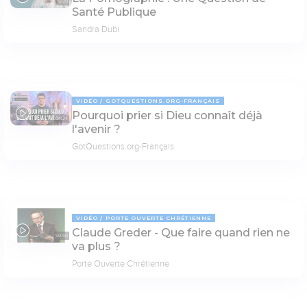
18:39
Santé Publique
Sandra Dubi
VIDÉO
GOTQUESTIONS.ORG-FRANÇAIS
Pourquoi prier si Dieu connaît déjà
04:24
l'avenir ?
GotQuestions.org-Français
VIDÉO
PORTE OUVERTE CHRÉTIENNE
Claude Greder - Que faire quand rien ne
50:50
va plus ?
Porte Ouverte Chrétienne