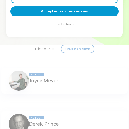
deviennent vos tremplins. Que vous guidiez un ministère, une
équipe, un groupe ou une famille, leur expérience est faite
Accepter tous les cookies
pour vous.
Tout refuser
Je découvre l’événement
Trier par
Filtrer les résultats
AUTEUR
Joyce Meyer
AUTEUR
Derek Prince