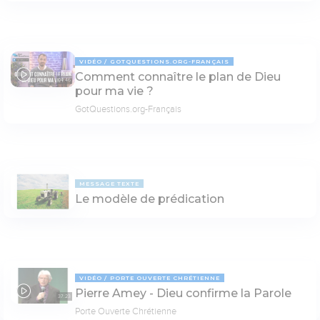
VIDÉO
GOTQUESTIONS.ORG-FRANÇAIS
Comment connaître le plan de Dieu
04:46
pour ma vie ?
GotQuestions.org-Français
MESSAGE TEXTE
Le modèle de prédication
VIDÉO
PORTE OUVERTE CHRÉTIENNE
Pierre Amey - Dieu confirme la Parole
37:23
Porte Ouverte Chrétienne