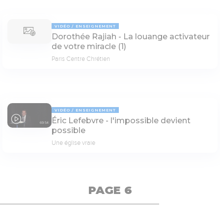
VIDÉO
ENSEIGNEMENT
Dorothée Rajiah - La louange activateur
de votre miracle (1)
Paris Centre Chrétien
VIDÉO
ENSEIGNEMENT
Éric Lefebvre - l'impossible devient
69:54
possible
Une église vraie
PAGE 6