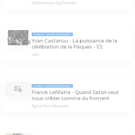
GotQuestions.org-Français
VIDÉO
ENSEIGNEMENT
Yvan Castanou - La puissance de la
28:25
célébration de la Pâques - 1/2
icctv
VIDÉO
ENSEIGNEMENT
Franck Lefillatre - Quand Satan veut
nous cribler comme du froment
Église Paris Métropole