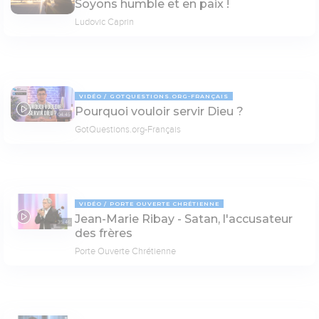
Soyons humble et en paix !
Ludovic Caprin
VIDÉO
GOTQUESTIONS.ORG-FRANÇAIS
Pourquoi vouloir servir Dieu ?
04:45
GotQuestions.org-Français
VIDÉO
PORTE OUVERTE CHRÉTIENNE
Jean-Marie Ribay - Satan, l'accusateur
35:46
des frères
Porte Ouverte Chrétienne