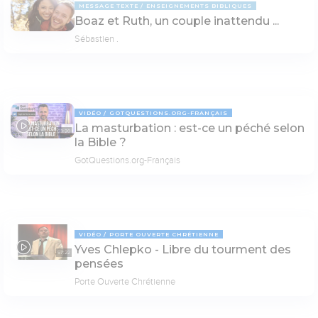
MESSAGE TEXTE
ENSEIGNEMENTS BIBLIQUES
Boaz et Ruth, un couple inattendu ...
Sébastien .
VIDÉO
GOTQUESTIONS.ORG-FRANÇAIS
La masturbation : est-ce un péché selon
03:20
la Bible ?
GotQuestions.org-Français
VIDÉO
PORTE OUVERTE CHRÉTIENNE
Yves Chlepko - Libre du tourment des
57:22
pensées
Porte Ouverte Chrétienne