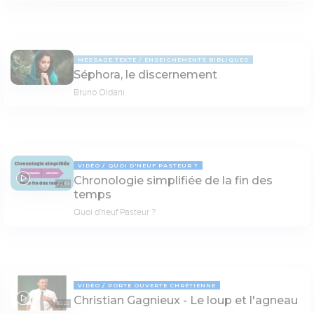
MESSAGE TEXTE
ENSEIGNEMENTS BIBLIQUES
Séphora, le discernement
Bruno Oldani
VIDÉO
QUOI D'NEUF PASTEUR ?
Chronologie simplifiée de la fin des
20:49
temps
Quoi d'neuf Pasteur ?
VIDÉO
PORTE OUVERTE CHRÉTIENNE
Christian Gagnieux - Le loup et l'agneau
35:22