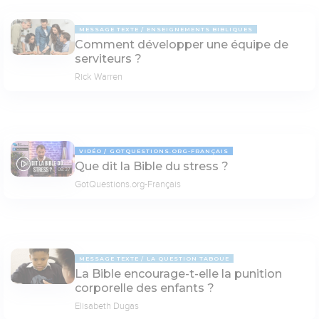
MESSAGE TEXTE
ENSEIGNEMENTS BIBLIQUES
Comment développer une équipe de
serviteurs ?
Rick Warren
VIDÉO
GOTQUESTIONS.ORG-FRANÇAIS
Que dit la Bible du stress ?
08:37
GotQuestions.org-Français
MESSAGE TEXTE
LA QUESTION TABOUE
La Bible encourage-t-elle la punition
corporelle des enfants ?
Elisabeth Dugas