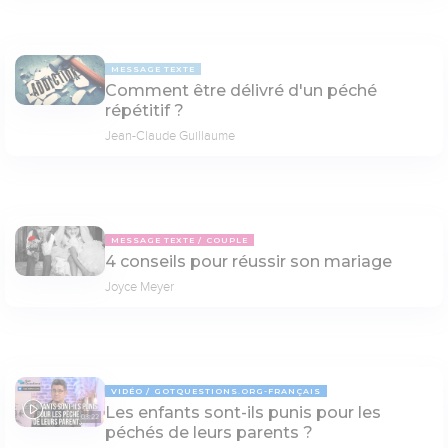
MESSAGE TEXTE
Comment être délivré d'un péché
répétitif ?
Jean-Claude Guillaume
MESSAGE TEXTE
COUPLE
4 conseils pour réussir son mariage
Joyce Meyer
VIDÉO
GOTQUESTIONS.ORG-FRANÇAIS
Les enfants sont-ils punis pour les
03:22
péchés de leurs parents ?