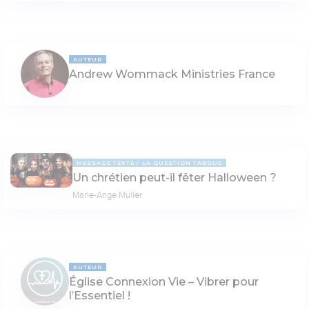
AUTEUR
Andrew Wommack Ministries France
MESSAGE TEXTE
LA QUESTION TABOUE
Un chrétien peut-il fêter Halloween ?
Marie-Ange Muller
AUTEUR
Église Connexion Vie – Vibrer pour
l’Essentiel !