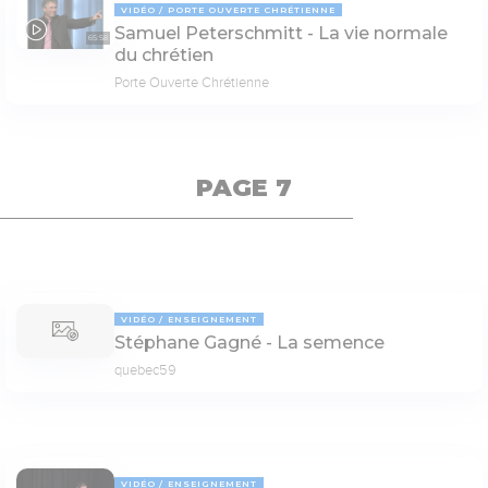
VIDÉO
PORTE OUVERTE CHRÉTIENNE
Samuel Peterschmitt - La vie normale
65:58
du chrétien
Porte Ouverte Chrétienne
PAGE 7
VIDÉO
ENSEIGNEMENT
Stéphane Gagné - La semence
quebec59
VIDÉO
ENSEIGNEMENT