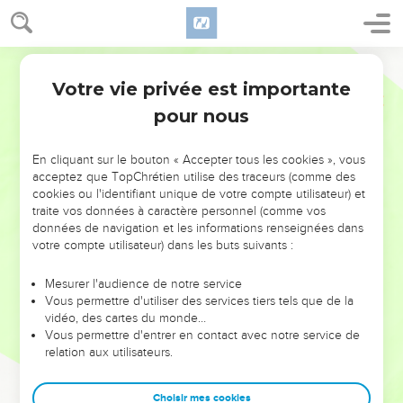
Votre vie privée est importante
pour nous
NE MANQUEZ PAS L’ÉVÉNEMENT
En cliquant sur le bouton « Accepter tous les cookies », vous
acceptez que TopChrétien utilise des traceurs (comme des
DE L’ANNÉE !
cookies ou l'identifiant unique de votre compte utilisateur) et
ET SI LEURS ERREURS POUVAIENT VOUS ÉVITER LES
traite vos données à caractère personnel (comme vos
VOTRES ?
données de navigation et les informations renseignées dans
votre compte utilisateur) dans les buts suivants :
On admire souvent les leaders pour leurs réussites, leur impact,
leur foi ou leur vision. Mais on voit moins les doutes, les erreurs
Mesurer l'audience de notre service
Vous permettre d'utiliser des services tiers tels que de la
et les saisons difficiles qu'ils ont traversés, alors même que ce
vidéo, des cartes du monde…
sont elles qui les ont façonnés.
Vous permettre d'entrer en contact avec notre service de
relation aux utilisateurs.
Dans cette conférence, leaders, entrepreneurs, et responsables
reviennent sur les erreurs marquantes de leur parcours et les
clés pour avancer avec plus de sagesse afin que leurs erreurs
Choisir mes cookies