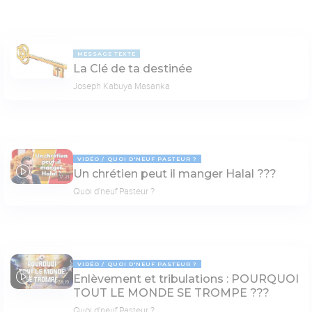
MESSAGE TEXTE
La Clé de ta destinée
Joseph Kabuya Masanka
VIDÉO
QUOI D'NEUF PASTEUR ?
Un chrétien peut il manger Halal ???
17:21
Quoi d'neuf Pasteur ?
VIDÉO
QUOI D'NEUF PASTEUR ?
Enlèvement et tribulations : POURQUOI
78:19
TOUT LE MONDE SE TROMPE ???
Quoi d'neuf Pasteur ?