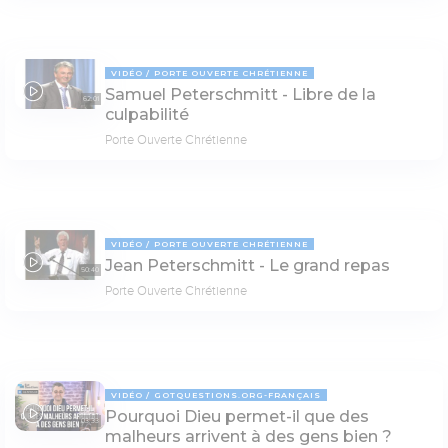
VIDÉO
PORTE OUVERTE CHRÉTIENNE
Samuel Peterschmitt - Libre de la
62:01
culpabilité
Porte Ouverte Chrétienne
VIDÉO
PORTE OUVERTE CHRÉTIENNE
Jean Peterschmitt - Le grand repas
50:40
Porte Ouverte Chrétienne
VIDÉO
GOTQUESTIONS.ORG-FRANÇAIS
Pourquoi Dieu permet-il que des
03:33
malheurs arrivent à des gens bien ?