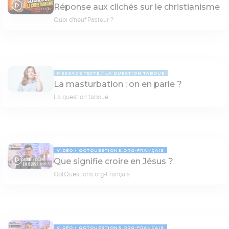
Réponse aux clichés sur le christianisme
09:03
Quoi d'neuf Pasteur ?
MESSAGE TEXTE
LA QUESTION TABOUE
La masturbation : on en parle ?
La question taboue
VIDÉO
GOTQUESTIONS.ORG-FRANÇAIS
Que signifie croire en Jésus ?
04:10
GotQuestions.org-Français
VIDÉO
GOTQUESTIONS.ORG-FRANÇAIS