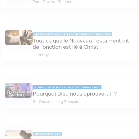
Porte Ouverte Chrétienne
MESSAGE TEXTE
ENSEIGNEMENTS BIBLIQUES
Tout ce que le Nouveau Testament dit
de l’onction est lié à Christ
Jean Hay
VIDÉO
GOTQUESTIONS.ORG-FRANÇAIS
Pourquoi Dieu nous éprouve-t-il ?
05:00
GotQuestions.org-Français
MESSAGE TEXTE