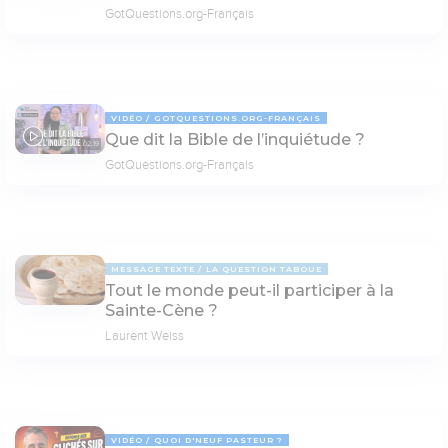
GotQuestions.org-Français
VIDÉO
GOTQUESTIONS.ORG-FRANÇAIS
Que dit la Bible de l’inquiétude ?
02:19
GotQuestions.org-Français
MESSAGE TEXTE
LA QUESTION TABOUE
Tout le monde peut-il participer à la
Sainte-Cène ?
Laurent Weiss
VIDÉO
QUOI D'NEUF PASTEUR ?