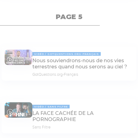
PAGE 5
VIDÉO
GOTQUESTIONS.ORG-FRANÇAIS
Nous souviendrons-nous de nos vies
02:31
terrestres quand nous serons au ciel ?
GotQuestions.org-Français
VIDÉO
SANS FILTRE
LA FACE CACHÉE DE LA
08:06
PORNOGRAPHIE
Sans Filtre