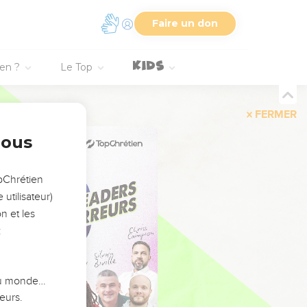
Faire un don
ien ?
Le Top
FERMER
nous
opChrétien
utilisateur)
n et les
:
 du monde…
eurs.