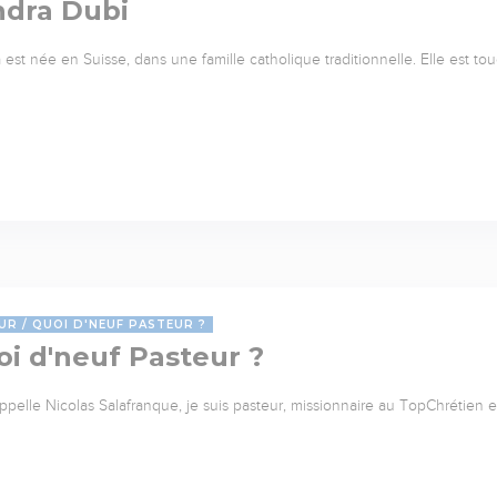
ndra Dubi
 est née en Suisse, dans une famille catholique traditionnelle. Elle est to
UR
QUOI D'NEUF PASTEUR ?
i d'neuf Pasteur ?
ppelle Nicolas Salafranque, je suis pasteur, missionnaire au TopChrétien