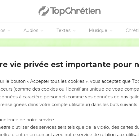
éos
Audios
Textes
Musique
Chrét
re vie privée est importante pour 
NEMENT DE L’ANNÉE !
ÉVITER LES VOTRES ?
sur le bouton « Accepter tous les cookies », vous acceptez que T
traceurs (comme des cookies ou l'identifiant unique de votre compte 
tes, leur impact, leur foi ou leur vision. Mais on voit
s données à caractère personnel (comme vos données de navigatio
fficiles qu'ils ont traversés, alors même que ce sont
 renseignées dans votre compte utilisateur) dans les buts suivants 
audience de notre service
s, et responsables reviennent sur les erreurs
 avancer avec plus de sagesse afin que leurs erreurs
ttre d'utiliser des services tiers tels que de la vidéo, des cartes
un ministère, une équipe, un groupe ou une famille,
ttre d'entrer en contact avec notre service de relation aux utilisat