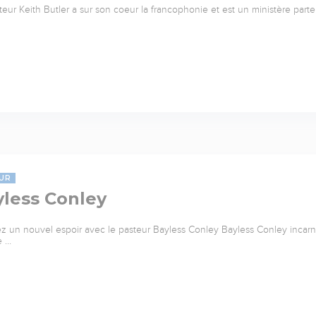
teur Keith Butler a sur son coeur la francophonie et est un ministère parte
UR
yless Conley
z un nouvel espoir avec le pasteur Bayless Conley Bayless Conley incarne 
e …