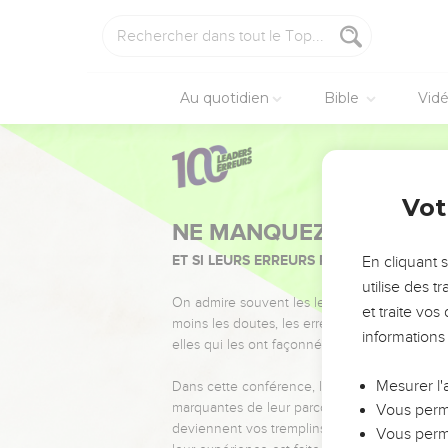
Au quotidien
Bible
Vid
Vot
NE MANQUEZ PAS L’ÉVÉ
ET SI LEURS ERREURS POUVAIENT VOUS 
En cliquant 
utilise des 
On admire souvent les leaders pour leurs réussi
et traite vo
moins les doutes, les erreurs et les saisons di
informations
elles qui les ont façonnés.
Mesurer l'
Dans cette conférence, leaders, entrepreneur
marquantes de leur parcours et les clés pour
Vous perme
deviennent vos tremplins. Que vous guidiez 
Vous perme