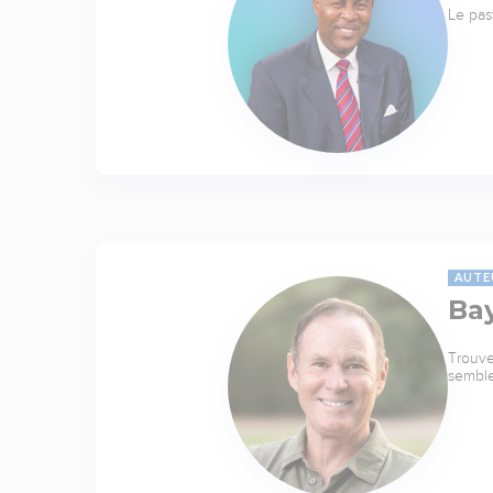
Le pas
AUTE
Ba
Trouve
sembl