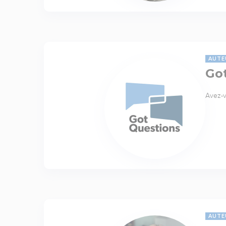
AUTE
Go
Avez-v
AUTE