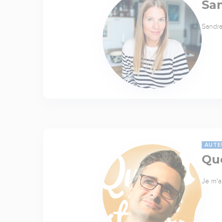
Sa
Sandra
AUTE
Quo
Je m'a