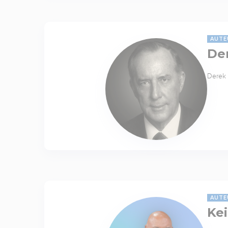
AUTE
De
Derek 
AUTE
Kei