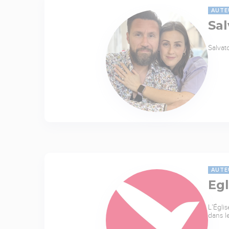
AUTE
Sal
Salvat
AUTE
Egl
L’Égli
dans l