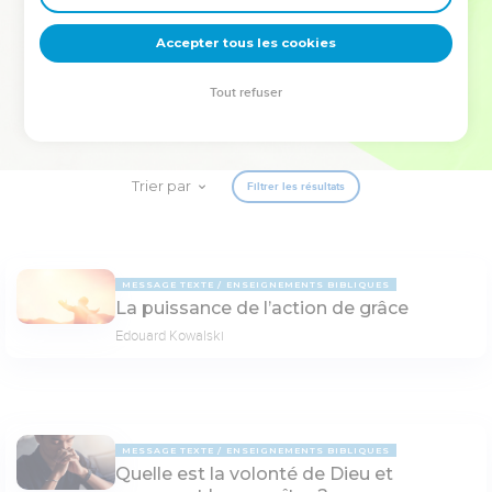
deviennent vos tremplins. Que vous guidiez un ministère, une
équipe, un groupe ou une famille, leur expérience est faite
Accepter tous les cookies
pour vous.
Tout refuser
Je découvre l’événement
Trier par
Filtrer les résultats
MESSAGE TEXTE
ENSEIGNEMENTS BIBLIQUES
La puissance de l’action de grâce
Edouard Kowalski
MESSAGE TEXTE
ENSEIGNEMENTS BIBLIQUES
Quelle est la volonté de Dieu et