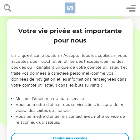
Votre vie privée est importante
pour nous
NE MANQUEZ PAS L’ÉVÉNEMENT
En cliquant sur le bouton « Accepter tous les cookies », vous
acceptez que TopChrétien utilise des traceurs (comme des
DE L’ANNÉE !
cookies ou l'identifiant unique de votre compte utilisateur) et
ET SI LEURS ERREURS POUVAIENT VOUS ÉVITER LES
traite vos données à caractère personnel (comme vos
VOTRES ?
données de navigation et les informations renseignées dans
votre compte utilisateur) dans les buts suivants :
On admire souvent les leaders pour leurs réussites, leur impact,
leur foi ou leur vision. Mais on voit moins les doutes, les erreurs
Mesurer l'audience de notre service
Vous permettre d'utiliser des services tiers tels que de la
et les saisons difficiles qu'ils ont traversés, alors même que ce
vidéo, des cartes du monde…
sont elles qui les ont façonnés.
Vous permettre d'entrer en contact avec notre service de
relation aux utilisateurs.
Dans cette conférence, leaders, entrepreneurs, et responsables
reviennent sur les erreurs marquantes de leur parcours et les
clés pour avancer avec plus de sagesse afin que leurs erreurs
Choisir mes cookies