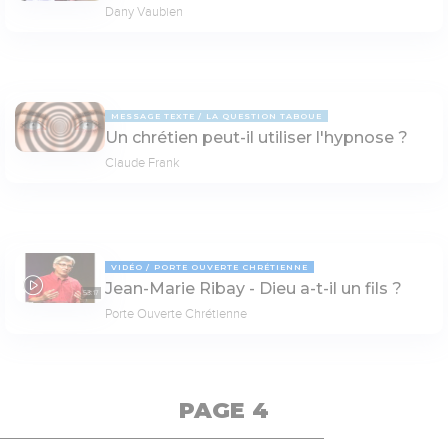
Dany Vaubien
MESSAGE TEXTE
LA QUESTION TABOUE
Un chrétien peut-il utiliser l'hypnose ?
Claude Frank
VIDÉO
PORTE OUVERTE CHRÉTIENNE
Jean-Marie Ribay - Dieu a-t-il un fils ?
53:17
Porte Ouverte Chrétienne
PAGE 4