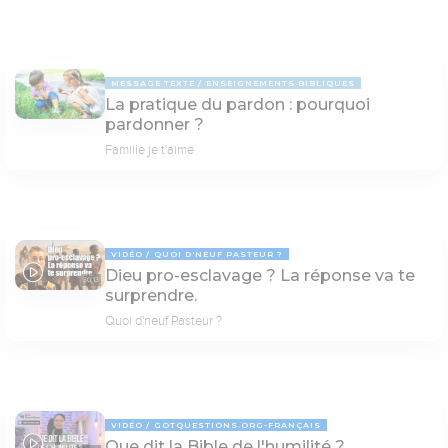
MESSAGE TEXTE
ENSEIGNEMENTS BIBLIQUES
La pratique du pardon : pourquoi
pardonner ?
Famille je t'aime
VIDÉO
QUOI D'NEUF PASTEUR ?
Dieu pro-esclavage ? La réponse va te
30:13
surprendre.
Quoi d'neuf Pasteur ?
VIDÉO
GOTQUESTIONS.ORG-FRANÇAIS
Que dit la Bible de l'humilité ?