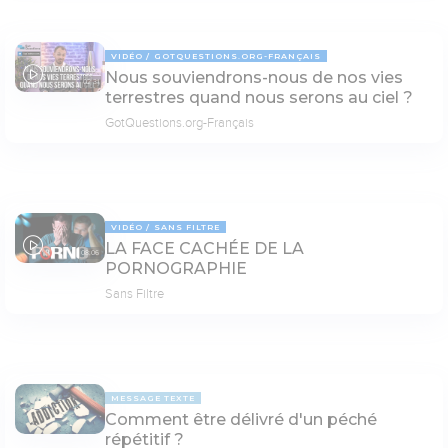
VIDÉO
GOTQUESTIONS.ORG-FRANÇAIS
Nous souviendrons-nous de nos vies
02:31
terrestres quand nous serons au ciel ?
GotQuestions.org-Français
VIDÉO
SANS FILTRE
LA FACE CACHÉE DE LA
08:06
PORNOGRAPHIE
Sans Filtre
MESSAGE TEXTE
Comment être délivré d'un péché
répétitif ?