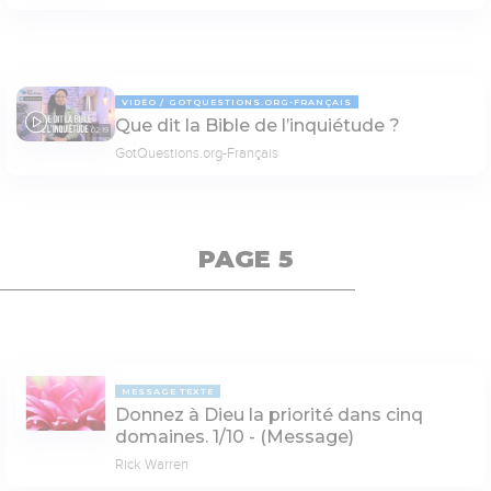
VIDÉO
GOTQUESTIONS.ORG-FRANÇAIS
Que dit la Bible de l’inquiétude ?
02:19
GotQuestions.org-Français
PAGE 5
MESSAGE TEXTE
Donnez à Dieu la priorité dans cinq
domaines. 1/10 - (Message)
Rick Warren