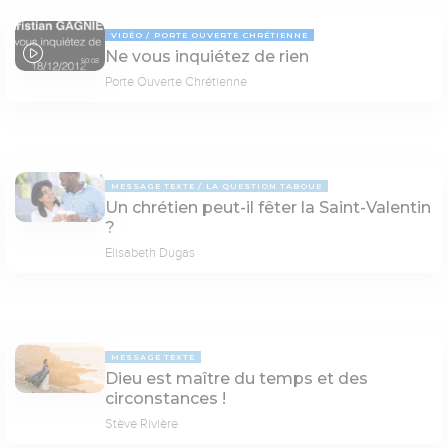
VIDÉO
PORTE OUVERTE CHRÉTIENNE
Ne vous inquiétez de rien
50:08
Porte Ouverte Chrétienne
MESSAGE TEXTE
LA QUESTION TABOUE
Un chrétien peut-il fêter la Saint-Valentin
?
Elisabeth Dugas
MESSAGE TEXTE
Dieu est maître du temps et des
circonstances !
Stève Rivière