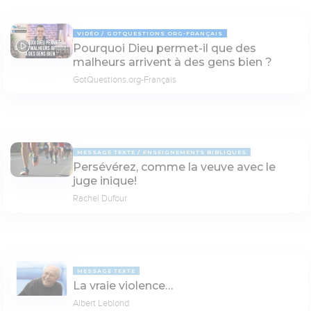
VIDÉO
GOTQUESTIONS.ORG-FRANÇAIS
Pourquoi Dieu permet-il que des
03:33
malheurs arrivent à des gens bien ?
GotQuestions.org-Français
MESSAGE TEXTE
ENSEIGNEMENTS BIBLIQUES
Persévérez, comme la veuve avec le
juge inique!
Rachel Dufour
MESSAGE TEXTE
La vraie violence…
Albert Leblond