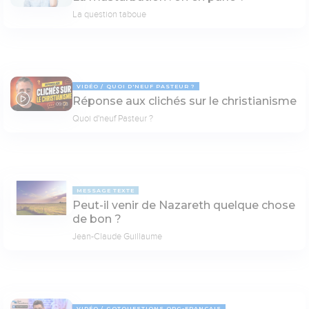
La question taboue
VIDÉO
QUOI D'NEUF PASTEUR ?
Réponse aux clichés sur le christianisme
09:03
Quoi d'neuf Pasteur ?
MESSAGE TEXTE
Peut-il venir de Nazareth quelque chose
de bon ?
Jean-Claude Guillaume
VIDÉO
GOTQUESTIONS.ORG-FRANÇAIS