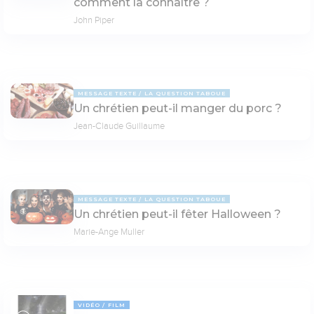
comment la connaître ?
John Piper
MESSAGE TEXTE
LA QUESTION TABOUE
Un chrétien peut-il manger du porc ?
Jean-Claude Guillaume
MESSAGE TEXTE
LA QUESTION TABOUE
Un chrétien peut-il fêter Halloween ?
Marie-Ange Muller
VIDÉO
FILM