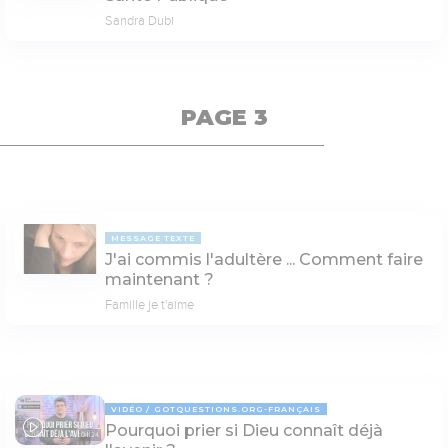
Sandra Dubi
PAGE 3
MESSAGE TEXTE
J'ai commis l'adultère ... Comment faire
maintenant ?
Famille je t'aime
VIDÉO
GOTQUESTIONS.ORG-FRANÇAIS
Pourquoi prier si Dieu connaît déjà
04:24