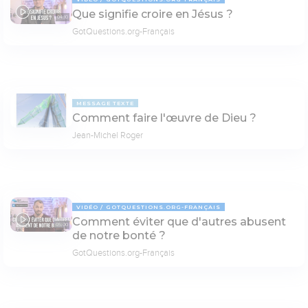
Que signifie croire en Jésus ?
04:10
GotQuestions.org-Français
MESSAGE TEXTE
Comment faire l'œuvre de Dieu ?
Jean-Michel Roger
VIDÉO
GOTQUESTIONS.ORG-FRANÇAIS
Comment éviter que d'autres abusent
05:00
de notre bonté ?
GotQuestions.org-Français