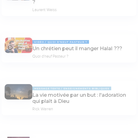
?
Laurent Weiss
VIDÉO
QUOI D'NEUF PASTEUR ?
Un chrétien peut il manger Halal ???
17:21
Quoi d'neuf Pasteur ?
MESSAGE TEXTE
ENSEIGNEMENTS BIBLIQUES
La vie motivée par un but : l'adoration
qui plaît à Dieu
Rick Warren