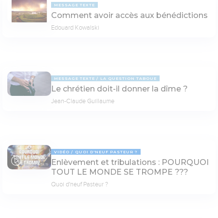
MESSAGE TEXTE
Comment avoir accès aux bénédictions
Edouard Kowalski
MESSAGE TEXTE
LA QUESTION TABOUE
Le chrétien doit-il donner la dîme ?
Jean-Claude Guillaume
VIDÉO
QUOI D'NEUF PASTEUR ?
Enlèvement et tribulations : POURQUOI
78:19
TOUT LE MONDE SE TROMPE ???
Quoi d'neuf Pasteur ?