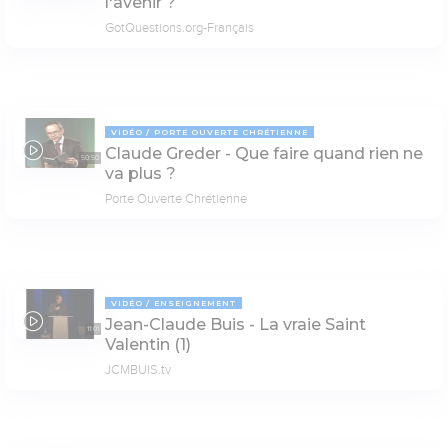
l'avenir ?
GotQuestions.org-Français
VIDÉO
PORTE OUVERTE CHRÉTIENNE
Claude Greder - Que faire quand rien ne
50:50
va plus ?
Porte Ouverte Chrétienne
VIDÉO
ENSEIGNEMENT
Jean-Claude Buis - La vraie Saint
11:01
Valentin (1)
JCMBUIS.tv