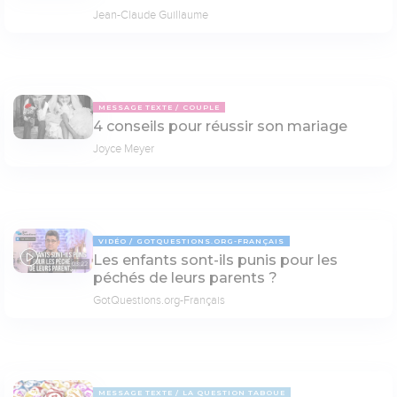
Jean-Claude Guillaume
MESSAGE TEXTE
COUPLE
4 conseils pour réussir son mariage
Joyce Meyer
VIDÉO
GOTQUESTIONS.ORG-FRANÇAIS
Les enfants sont-ils punis pour les
03:22
péchés de leurs parents ?
GotQuestions.org-Français
MESSAGE TEXTE
LA QUESTION TABOUE