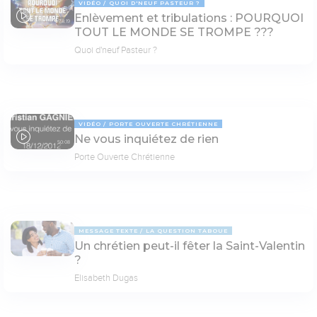
VIDÉO
QUOI D'NEUF PASTEUR ?
Enlèvement et tribulations : POURQUOI
78:19
TOUT LE MONDE SE TROMPE ???
Quoi d'neuf Pasteur ?
VIDÉO
PORTE OUVERTE CHRÉTIENNE
Ne vous inquiétez de rien
50:08
Porte Ouverte Chrétienne
MESSAGE TEXTE
LA QUESTION TABOUE
Un chrétien peut-il fêter la Saint-Valentin
?
Elisabeth Dugas