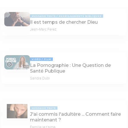
MESSAGE TEXTE
ENSEIGNEMENTS BIBLIQUES
Il est temps de chercher Dieu
Jean-Marc Ferez
VIDÉO
FILM
La Pornographie : Une Question de
18:39
Santé Publique
Sandra Dubi
MESSAGE TEXTE
J'ai commis l'adultère ... Comment faire
maintenant ?
Famille je t'aime