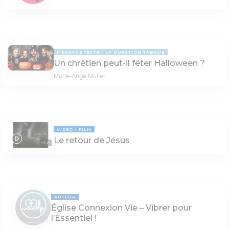
MESSAGE TEXTE
LA QUESTION TABOUE
Un chrétien peut-il fêter Halloween ?
Marie-Ange Muller
VIDÉO
FILM
Le retour de Jésus
04:36
AUTEUR
Église Connexion Vie – Vibrer pour
l’Essentiel !