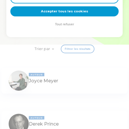
deviennent vos tremplins. Que vous guidiez un ministère, une
équipe, un groupe ou une famille, leur expérience est faite
Accepter tous les cookies
pour vous.
Tout refuser
Je découvre l’événement
Trier par
Filtrer les résultats
AUTEUR
Joyce Meyer
AUTEUR
Derek Prince