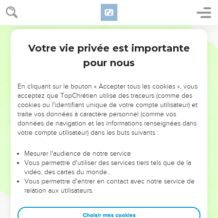
Votre vie privée est importante
pour nous
NE MANQUEZ PAS L’ÉVÉNEMENT
En cliquant sur le bouton « Accepter tous les cookies », vous
acceptez que TopChrétien utilise des traceurs (comme des
DE L’ANNÉE !
cookies ou l'identifiant unique de votre compte utilisateur) et
ET SI LEURS ERREURS POUVAIENT VOUS ÉVITER LES
traite vos données à caractère personnel (comme vos
VOTRES ?
données de navigation et les informations renseignées dans
votre compte utilisateur) dans les buts suivants :
On admire souvent les leaders pour leurs réussites, leur impact,
leur foi ou leur vision. Mais on voit moins les doutes, les erreurs
Mesurer l'audience de notre service
Vous permettre d'utiliser des services tiers tels que de la
et les saisons difficiles qu'ils ont traversés, alors même que ce
vidéo, des cartes du monde…
sont elles qui les ont façonnés.
Vous permettre d'entrer en contact avec notre service de
relation aux utilisateurs.
Dans cette conférence, leaders, entrepreneurs, et responsables
reviennent sur les erreurs marquantes de leur parcours et les
clés pour avancer avec plus de sagesse afin que leurs erreurs
Choisir mes cookies