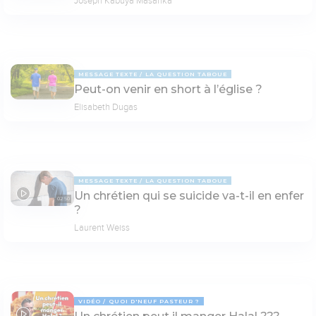
Joseph Kabuya Masanka
MESSAGE TEXTE
LA QUESTION TABOUE
Peut-on venir en short à l’église ?
Elisabeth Dugas
MESSAGE TEXTE
LA QUESTION TABOUE
Un chrétien qui se suicide va-t-il en enfer
02:50
?
Laurent Weiss
VIDÉO
QUOI D'NEUF PASTEUR ?