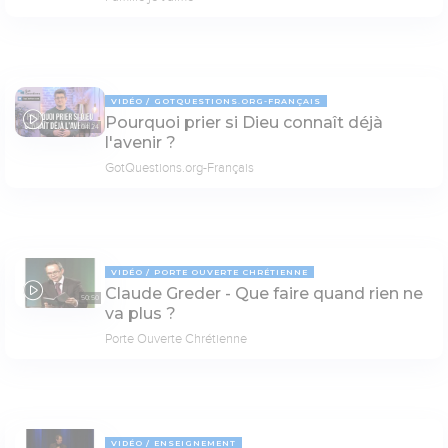
VIDÉO
GOTQUESTIONS.ORG-FRANÇAIS
Pourquoi prier si Dieu connaît déjà
04:24
l'avenir ?
GotQuestions.org-Français
VIDÉO
PORTE OUVERTE CHRÉTIENNE
Claude Greder - Que faire quand rien ne
50:50
va plus ?
Porte Ouverte Chrétienne
VIDÉO
ENSEIGNEMENT