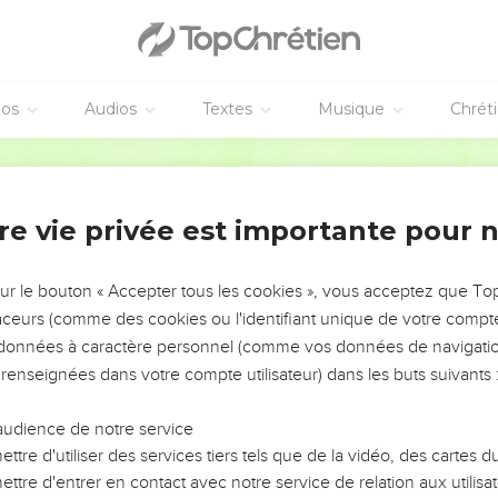
éos
Audios
Textes
Musique
Chrét
re vie privée est importante pour 
NEMENT DE L’ANNÉE !
ÉVITER LES VOTRES ?
sur le bouton « Accepter tous les cookies », vous acceptez que T
traceurs (comme des cookies ou l'identifiant unique de votre compte 
tes, leur impact, leur foi ou leur vision. Mais on voit
s données à caractère personnel (comme vos données de navigatio
fficiles qu'ils ont traversés, alors même que ce sont
 renseignées dans votre compte utilisateur) dans les buts suivants 
audience de notre service
s, et responsables reviennent sur les erreurs
 avancer avec plus de sagesse afin que leurs erreurs
ttre d'utiliser des services tiers tels que de la vidéo, des cartes
un ministère, une équipe, un groupe ou une famille,
ttre d'entrer en contact avec notre service de relation aux utilisat