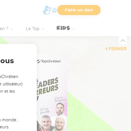
Faire un don
ien ?
Le Top
FERMER
nous
opChrétien
utilisateur)
n et les
:
 du monde…
eurs.