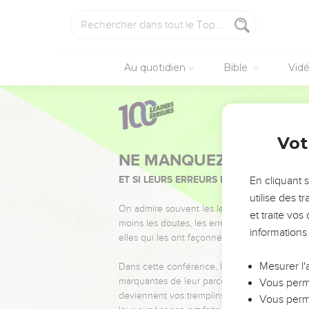
Au quotidien
Bible
Vid
Vot
NE MANQUEZ PAS L’ÉVÉ
ET SI LEURS ERREURS POUVAIENT VOUS 
En cliquant 
utilise des 
On admire souvent les leaders pour leurs réussi
et traite vo
moins les doutes, les erreurs et les saisons di
informations
elles qui les ont façonnés.
Mesurer l'
Dans cette conférence, leaders, entrepreneur
marquantes de leur parcours et les clés pour
Vous perme
deviennent vos tremplins. Que vous guidiez 
Vous perme