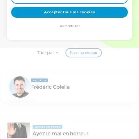
deviennent vos tremplins. Que vous guidiez un ministère, une
équipe, un groupe ou une famille, leur expérience est faite
Accepter tous les cookies
pour vous.
Tout refuser
Je découvre l’événement
Trier par
Filtrer les résultats
AUTEUR
Frédéric Colella
MESSAGE TEXTE
Ayez le mal en horreur!