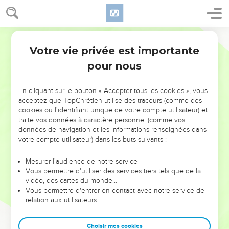
Votre vie privée est importante
pour nous
NE MANQUEZ PAS L’ÉVÉNEMENT
En cliquant sur le bouton « Accepter tous les cookies », vous
acceptez que TopChrétien utilise des traceurs (comme des
DE L’ANNÉE !
cookies ou l'identifiant unique de votre compte utilisateur) et
ET SI LEURS ERREURS POUVAIENT VOUS ÉVITER LES
traite vos données à caractère personnel (comme vos
VOTRES ?
données de navigation et les informations renseignées dans
votre compte utilisateur) dans les buts suivants :
On admire souvent les leaders pour leurs réussites, leur impact,
leur foi ou leur vision. Mais on voit moins les doutes, les erreurs
Mesurer l'audience de notre service
Vous permettre d'utiliser des services tiers tels que de la
et les saisons difficiles qu'ils ont traversés, alors même que ce
vidéo, des cartes du monde…
sont elles qui les ont façonnés.
Vous permettre d'entrer en contact avec notre service de
relation aux utilisateurs.
Dans cette conférence, leaders, entrepreneurs, et responsables
reviennent sur les erreurs marquantes de leur parcours et les
clés pour avancer avec plus de sagesse afin que leurs erreurs
Choisir mes cookies