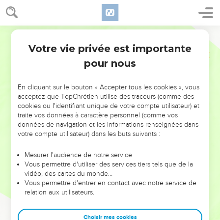
Votre vie privée est importante
pour nous
NE MANQUEZ PAS L’ÉVÉNEMENT
En cliquant sur le bouton « Accepter tous les cookies », vous
acceptez que TopChrétien utilise des traceurs (comme des
DE L’ANNÉE !
cookies ou l'identifiant unique de votre compte utilisateur) et
ET SI LEURS ERREURS POUVAIENT VOUS ÉVITER LES
traite vos données à caractère personnel (comme vos
VOTRES ?
données de navigation et les informations renseignées dans
votre compte utilisateur) dans les buts suivants :
On admire souvent les leaders pour leurs réussites, leur impact,
leur foi ou leur vision. Mais on voit moins les doutes, les erreurs
Mesurer l'audience de notre service
Vous permettre d'utiliser des services tiers tels que de la
et les saisons difficiles qu'ils ont traversés, alors même que ce
vidéo, des cartes du monde…
sont elles qui les ont façonnés.
Vous permettre d'entrer en contact avec notre service de
relation aux utilisateurs.
Dans cette conférence, leaders, entrepreneurs, et responsables
reviennent sur les erreurs marquantes de leur parcours et les
clés pour avancer avec plus de sagesse afin que leurs erreurs
Choisir mes cookies