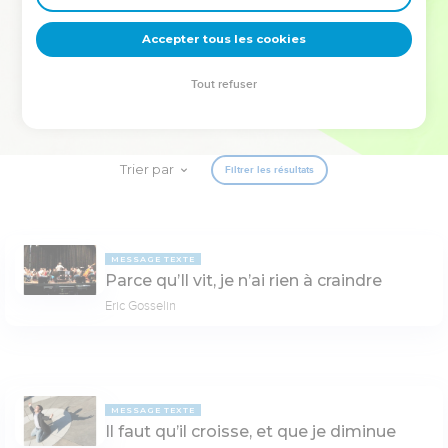
deviennent vos tremplins. Que vous guidiez un ministère, une
équipe, un groupe ou une famille, leur expérience est faite
Accepter tous les cookies
pour vous.
Tout refuser
Je découvre l’événement
Trier par
Filtrer les résultats
MESSAGE TEXTE
Parce qu’Il vit, je n’ai rien à craindre
Eric Gosselin
MESSAGE TEXTE
Il faut qu’il croisse, et que je diminue