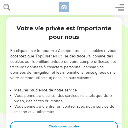
Votre vie privée est importante
pour nous
NE MANQUEZ PAS L’ÉVÉNEMENT
En cliquant sur le bouton « Accepter tous les cookies », vous
acceptez que TopChrétien utilise des traceurs (comme des
DE L’ANNÉE !
cookies ou l'identifiant unique de votre compte utilisateur) et
ET SI LEURS ERREURS POUVAIENT VOUS ÉVITER LES
traite vos données à caractère personnel (comme vos
VOTRES ?
données de navigation et les informations renseignées dans
votre compte utilisateur) dans les buts suivants :
On admire souvent les leaders pour leurs réussites, leur impact,
leur foi ou leur vision. Mais on voit moins les doutes, les erreurs
Mesurer l'audience de notre service
Vous permettre d'utiliser des services tiers tels que de la
et les saisons difficiles qu'ils ont traversés, alors même que ce
vidéo, des cartes du monde…
sont elles qui les ont façonnés.
Vous permettre d'entrer en contact avec notre service de
relation aux utilisateurs.
Dans cette conférence, leaders, entrepreneurs, et responsables
reviennent sur les erreurs marquantes de leur parcours et les
clés pour avancer avec plus de sagesse afin que leurs erreurs
Choisir mes cookies