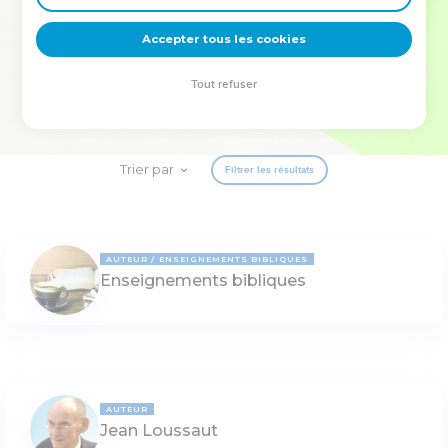
deviennent vos tremplins. Que vous guidiez un ministère, une
équipe, un groupe ou une famille, leur expérience est faite
Accepter tous les cookies
pour vous.
Tout refuser
Je découvre l’événement
Trier par
Filtrer les résultats
AUTEUR
ENSEIGNEMENTS BIBLIQUES
Enseignements bibliques
AUTEUR
Jean Loussaut