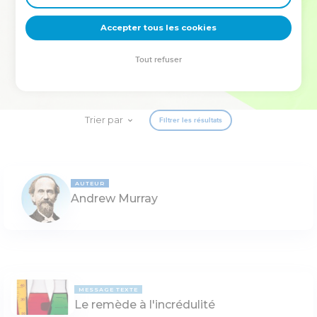
deviennent vos tremplins. Que vous guidiez un ministère, une
équipe, un groupe ou une famille, leur expérience est faite
Accepter tous les cookies
pour vous.
Tout refuser
Je découvre l’événement
Trier par
Filtrer les résultats
AUTEUR
Andrew Murray
MESSAGE TEXTE
Le remède à l'incrédulité