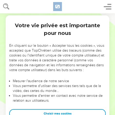
Votre vie privée est importante
pour nous
NE MANQUEZ PAS L’ÉVÉNEMENT
En cliquant sur le bouton « Accepter tous les cookies », vous
acceptez que TopChrétien utilise des traceurs (comme des
DE L’ANNÉE !
cookies ou l'identifiant unique de votre compte utilisateur) et
ET SI LEURS ERREURS POUVAIENT VOUS ÉVITER LES
traite vos données à caractère personnel (comme vos
VOTRES ?
données de navigation et les informations renseignées dans
votre compte utilisateur) dans les buts suivants :
On admire souvent les leaders pour leurs réussites, leur impact,
leur foi ou leur vision. Mais on voit moins les doutes, les erreurs
Mesurer l'audience de notre service
Vous permettre d'utiliser des services tiers tels que de la
et les saisons difficiles qu'ils ont traversés, alors même que ce
vidéo, des cartes du monde…
sont elles qui les ont façonnés.
Vous permettre d'entrer en contact avec notre service de
relation aux utilisateurs.
Dans cette conférence, leaders, entrepreneurs, et responsables
reviennent sur les erreurs marquantes de leur parcours et les
clés pour avancer avec plus de sagesse afin que leurs erreurs
Choisir mes cookies