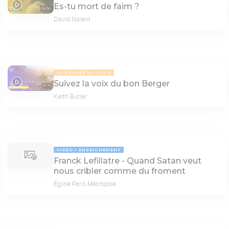
Es-tu mort de faim ?
06:56
David Nolent
LA PENSÉE DU JOUR
Suivez la voix du bon Berger
07:13
Keith Butler
VIDÉO
ENSEIGNEMENT
Franck Lefillatre - Quand Satan veut
nous cribler comme du froment
Église Paris Métropole