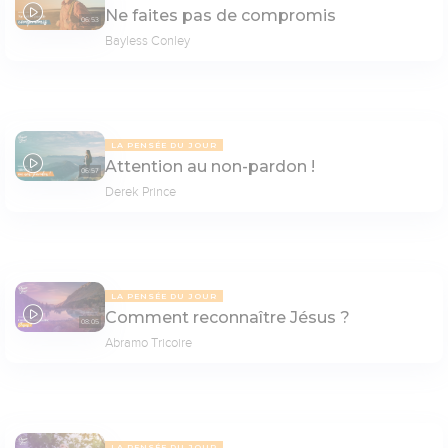
Ne faites pas de compromis
06:53
Bayless Conley
LA PENSÉE DU JOUR
Attention au non-pardon !
06:57
Derek Prince
LA PENSÉE DU JOUR
Comment reconnaître Jésus ?
08:05
Abramo Tricoire
LA PENSÉE DU JOUR