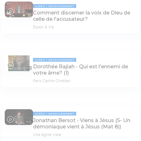
VIDÉO
ENSEIGNEMENT
Comment discerner la voix de Dieu de
40:33
celle de l'accusateur?
Espoir & Vie
VIDÉO
ENSEIGNEMENT
Dorothée Rajiah - Qui est l'ennemi de
45:54
votre âme? (1)
Paris Centre Chrétien
VIDÉO
ENSEIGNEMENT
Jonathan Bersot - Viens à Jésus (5- Un
58:19
démoniaque vient à Jésus (Mat 8))
Une église vraie