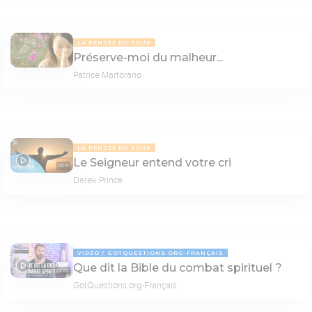
LA PENSÉE DU JOUR
Préserve-moi du malheur...
Patrice Martorano
LA PENSÉE DU JOUR
Le Seigneur entend votre cri
08:15
Derek Prince
VIDÉO
GOTQUESTIONS.ORG-FRANÇAIS
Que dit la Bible du combat spirituel ?
04:04
GotQuestions.org-Français