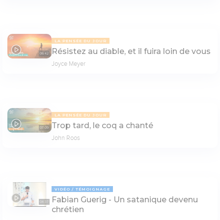
LA PENSÉE DU JOUR
Résistez au diable, et il fuira loin de vous
06:42
Joyce Meyer
LA PENSÉE DU JOUR
Trop tard, le coq a chanté
07:09
John Roos
VIDÉO
TÉMOIGNAGE
Fabian Guerig - Un satanique devenu
04:37
chrétien