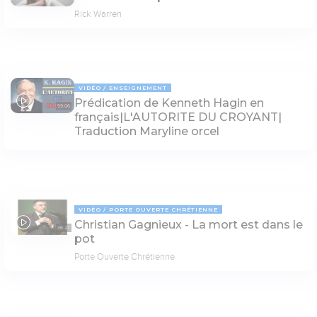
Rick Warren
VIDÉO
ENSEIGNEMENT
Prédication de Kenneth Hagin en
59:06
français|L'AUTORITE DU CROYANT|
Traduction Maryline orcel
VIDÉO
PORTE OUVERTE CHRÉTIENNE
Christian Gagnieux - La mort est dans le
36:27
pot
Porte Ouverte Chrétienne