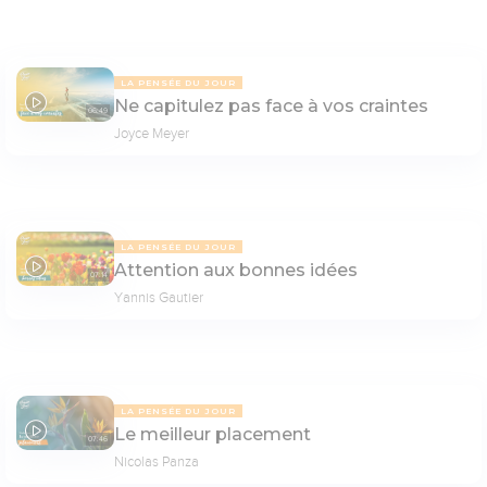
LA PENSÉE DU JOUR
Ne capitulez pas face à vos craintes
06:49
Joyce Meyer
LA PENSÉE DU JOUR
Attention aux bonnes idées
07:14
Yannis Gautier
LA PENSÉE DU JOUR
Le meilleur placement
07:46
Nicolas Panza