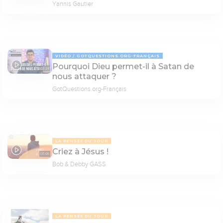
Yannis Gautier
VIDÉO
GOTQUESTIONS.ORG-FRANÇAIS
Pourquoi Dieu permet-il à Satan de
03:24
nous attaquer ?
GotQuestions.org-Français
LA PENSÉE DU JOUR
Criez à Jésus !
07:05
Bob & Debby GASS
LA PENSÉE DU JOUR