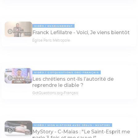
VIDÉO
ENSEIGNEMENT
Franck Lefillatre - Voici, Je viens bientôt
50:45
Église Paris Métropole
VIDÉO
GOTQUESTIONS.ORG-FRANÇAIS
Les chrétiens ont-ils lʼautorité de
03:37
reprendre le diable ?
GotQuestions.org-Français
VIDÉO
MON HISTOIRE AVEC JÉSUS - MYSTORY
MyStory - C-Maias : "Le Saint-Esprit me
08:12
parle 3 fois et me sauve !"