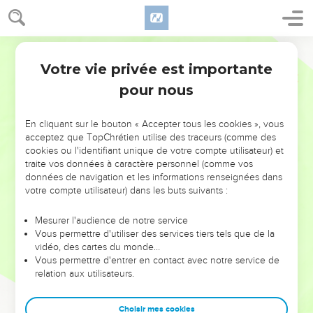
Votre vie privée est importante
pour nous
NE MANQUEZ PAS L’ÉVÉNEMENT
En cliquant sur le bouton « Accepter tous les cookies », vous
acceptez que TopChrétien utilise des traceurs (comme des
DE L’ANNÉE !
cookies ou l'identifiant unique de votre compte utilisateur) et
ET SI LEURS ERREURS POUVAIENT VOUS ÉVITER LES
traite vos données à caractère personnel (comme vos
VOTRES ?
données de navigation et les informations renseignées dans
votre compte utilisateur) dans les buts suivants :
On admire souvent les leaders pour leurs réussites, leur impact,
leur foi ou leur vision. Mais on voit moins les doutes, les erreurs
Mesurer l'audience de notre service
Vous permettre d'utiliser des services tiers tels que de la
et les saisons difficiles qu'ils ont traversés, alors même que ce
vidéo, des cartes du monde…
sont elles qui les ont façonnés.
Vous permettre d'entrer en contact avec notre service de
relation aux utilisateurs.
Dans cette conférence, leaders, entrepreneurs, et responsables
reviennent sur les erreurs marquantes de leur parcours et les
clés pour avancer avec plus de sagesse afin que leurs erreurs
Choisir mes cookies