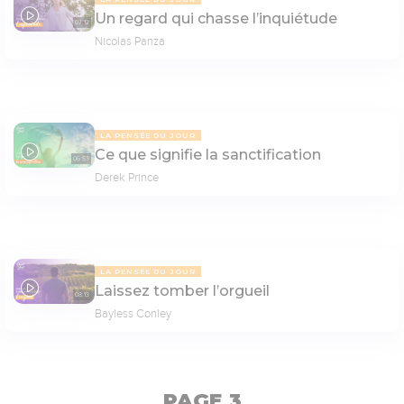
Un regard qui chasse l’inquiétude
07:12
Nicolas Panza
LA PENSÉE DU JOUR
Ce que signifie la sanctification
06:53
Derek Prince
LA PENSÉE DU JOUR
Laissez tomber l’orgueil
08:13
Bayless Conley
PAGE 3