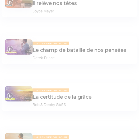
Il relève nos têtes
07:08
Joyce Meyer
LA PENSÉE DU JOUR
Le champ de bataille de nos pensées
08:10
Derek Prince
LA PENSÉE DU JOUR
La certitude de la grâce
08:09
Bob & Debby GASS
LA PENSÉE DU JOUR