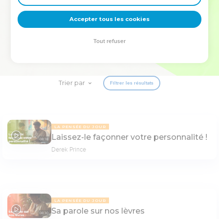
deviennent vos tremplins. Que vous guidiez un ministère, une
équipe, un groupe ou une famille, leur expérience est faite
Accepter tous les cookies
pour vous.
Tout refuser
Je découvre l’événement
Trier par
Filtrer les résultats
LA PENSÉE DU JOUR
Laissez-le façonner votre personnalité !
08:38
Derek Prince
LA PENSÉE DU JOUR
Sa parole sur nos lèvres
08:30