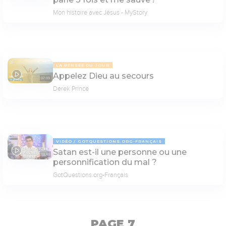
Mon histoire avec Jésus - MyStory
LA PENSÉE DU JOUR
Appelez Dieu au secours
07:09
Derek Prince
VIDÉO
GOTQUESTIONS.ORG-FRANÇAIS
Satan est-il une personne ou une
03:40
personnification du mal ?
GotQuestions.org-Français
PAGE 7