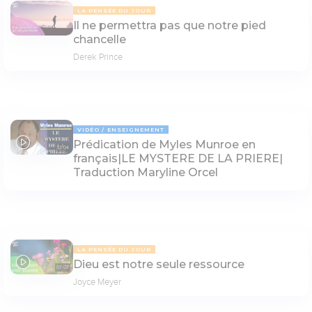
LA PENSÉE DU JOUR
Il ne permettra pas que notre pied
chancelle
Derek Prince
VIDÉO
ENSEIGNEMENT
Prédication de Myles Munroe en
32:04
français|LE MYSTERE DE LA PRIERE|
Traduction Maryline Orcel
LA PENSÉE DU JOUR
Dieu est notre seule ressource
07:07
Joyce Meyer