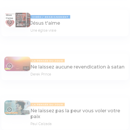
VIDÉO
ENSEIGNEMENT
Jésus t'aime
47:03
Une église vraie
LA PENSÉE DU JOUR
Ne laissez aucune revendication à satan
08:09
Derek Prince
LA PENSÉE DU JOUR
Ne laissez pas la peur vous voler votre
08:25
paix
Paul Calzada