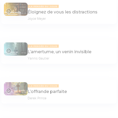
LA PENSÉE DU JOUR
Éloignez de vous les distractions
08:28
Joyce Meyer
LA PENSÉE DU JOUR
L’amertume, un venin invisible
07:53
Yannis Gautier
LA PENSÉE DU JOUR
L’offrande parfaite
08:28
Derek Prince