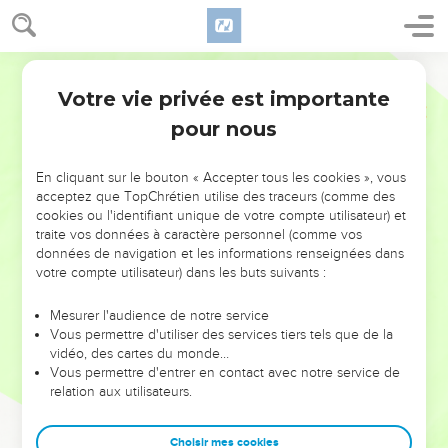
Votre vie privée est importante
pour nous
NE MANQUEZ PAS L’ÉVÉNEMENT
En cliquant sur le bouton « Accepter tous les cookies », vous
acceptez que TopChrétien utilise des traceurs (comme des
DE L’ANNÉE !
cookies ou l'identifiant unique de votre compte utilisateur) et
ET SI LEURS ERREURS POUVAIENT VOUS ÉVITER LES
traite vos données à caractère personnel (comme vos
VOTRES ?
données de navigation et les informations renseignées dans
votre compte utilisateur) dans les buts suivants :
On admire souvent les leaders pour leurs réussites, leur impact,
leur foi ou leur vision. Mais on voit moins les doutes, les erreurs
Mesurer l'audience de notre service
Vous permettre d'utiliser des services tiers tels que de la
et les saisons difficiles qu'ils ont traversés, alors même que ce
vidéo, des cartes du monde…
sont elles qui les ont façonnés.
Vous permettre d'entrer en contact avec notre service de
relation aux utilisateurs.
Dans cette conférence, leaders, entrepreneurs, et responsables
reviennent sur les erreurs marquantes de leur parcours et les
clés pour avancer avec plus de sagesse afin que leurs erreurs
Choisir mes cookies