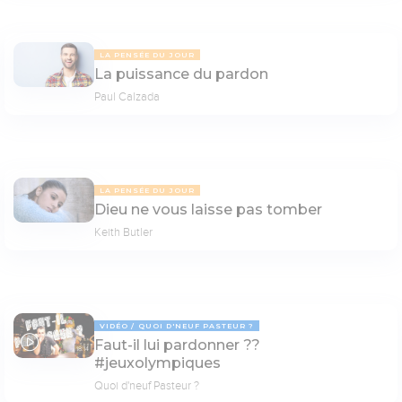
LA PENSÉE DU JOUR
La puissance du pardon
Paul Calzada
LA PENSÉE DU JOUR
Dieu ne vous laisse pas tomber
Keith Butler
VIDÉO
QUOI D'NEUF PASTEUR ?
Faut-il lui pardonner ??
18:14
#jeuxolympiques
Quoi d'neuf Pasteur ?