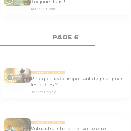
Toujours frais !
08:11
Abramo Tricoire
PAGE 6
LA PENSÉE DU JOUR
Pourquoi est-il important de prier pour
08:05
les autres ?
Bayless Conley
LA PENSÉE DU JOUR
Votre être intérieur et votre être
07:04