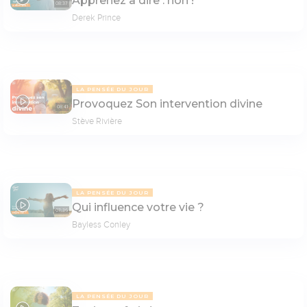
Apprenez à dire : non !
08:37
Derek Prince
LA PENSÉE DU JOUR
Provoquez Son intervention divine
08:41
Stève Rivière
LA PENSÉE DU JOUR
Qui influence votre vie ?
07:36
Bayless Conley
LA PENSÉE DU JOUR