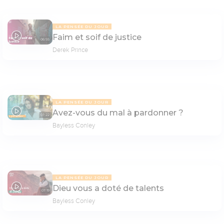
LA PENSÉE DU JOUR
Faim et soif de justice
06:55
Derek Prince
LA PENSÉE DU JOUR
Avez-vous du mal à pardonner ?
07:22
Bayless Conley
LA PENSÉE DU JOUR
Dieu vous a doté de talents
07:19
Bayless Conley