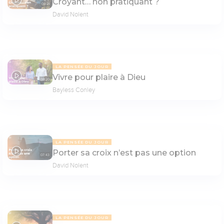
Croyant… non pratiquant ?
08:21
David Nolent
LA PENSÉE DU JOUR
Vivre pour plaire à Dieu
08:20
Bayless Conley
LA PENSÉE DU JOUR
Porter sa croix n’est pas une option
07:43
David Nolent
LA PENSÉE DU JOUR