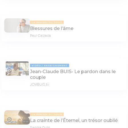
LA PENSÉE DU JOUR
Blessures de l’âme
Paul Calzada
VIDÉO
ENSEIGNEMENT
Jean-Claude BUIS- Le pardon dans le
28:50
couple
JCMBUIS.tv
LA PENSÉE DU JOUR
La crainte de l’Éternel, un trésor oublié
07:33
Sandra Dubi