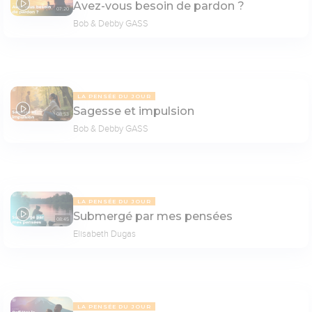
Avez-vous besoin de pardon ?
07:20
Bob & Debby GASS
LA PENSÉE DU JOUR
Sagesse et impulsion
08:53
Bob & Debby GASS
LA PENSÉE DU JOUR
Submergé par mes pensées
08:45
Elisabeth Dugas
LA PENSÉE DU JOUR