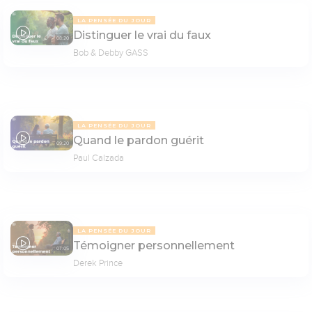
LA PENSÉE DU JOUR
Distinguer le vrai du faux
08:20
Bob & Debby GASS
LA PENSÉE DU JOUR
Quand le pardon guérit
09:20
Paul Calzada
LA PENSÉE DU JOUR
Témoigner personnellement
07:05
Derek Prince