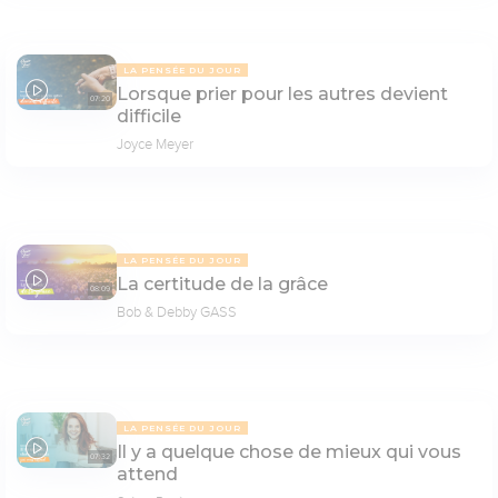
LA PENSÉE DU JOUR
Lorsque prier pour les autres devient
07:20
difficile
Joyce Meyer
LA PENSÉE DU JOUR
La certitude de la grâce
08:09
Bob & Debby GASS
LA PENSÉE DU JOUR
Il y a quelque chose de mieux qui vous
07:32
attend