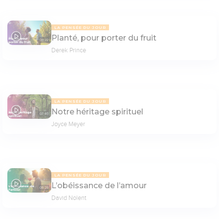
LA PENSÉE DU JOUR
Planté, pour porter du fruit
08:22
Derek Prince
LA PENSÉE DU JOUR
Notre héritage spirituel
07:40
Joyce Meyer
LA PENSÉE DU JOUR
L’obéissance de l’amour
08:29
David Nolent