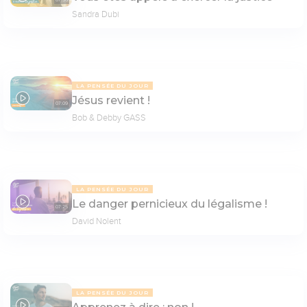
07:50
Sandra Dubi
LA PENSÉE DU JOUR
Jésus revient !
07:09
Bob & Debby GASS
LA PENSÉE DU JOUR
Le danger pernicieux du légalisme !
07:25
David Nolent
LA PENSÉE DU JOUR