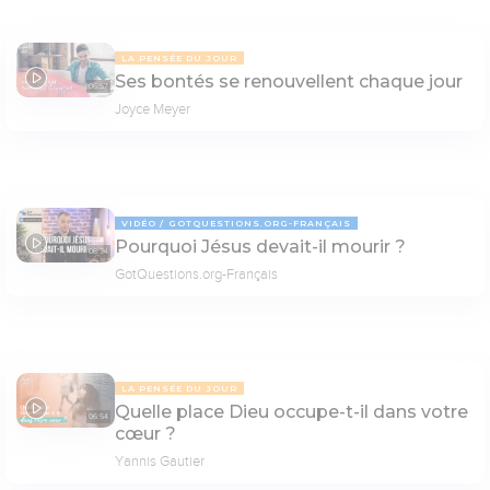
LA PENSÉE DU JOUR
Ses bontés se renouvellent chaque jour
06:57
Joyce Meyer
VIDÉO
GOTQUESTIONS.ORG-FRANÇAIS
Pourquoi Jésus devait-il mourir ?
08:34
GotQuestions.org-Français
LA PENSÉE DU JOUR
Quelle place Dieu occupe-t-il dans votre
06:54
cœur ?
Yannis Gautier