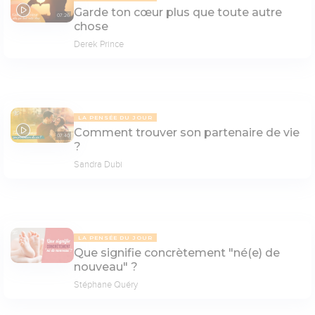
Garde ton cœur plus que toute autre
07:26
chose
Derek Prince
LA PENSÉE DU JOUR
Comment trouver son partenaire de vie
07:40
?
Sandra Dubi
LA PENSÉE DU JOUR
Que signifie concrètement "né(e) de
nouveau" ?
Stéphane Quéry