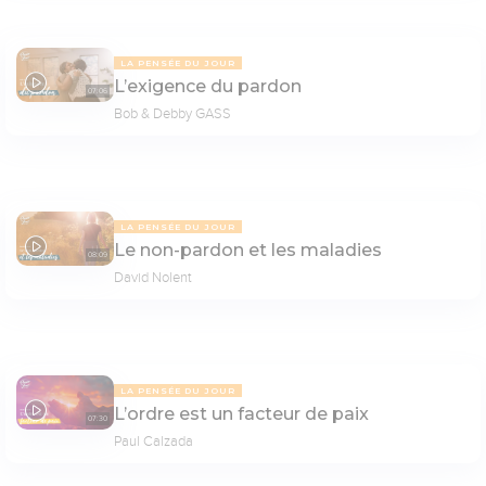
LA PENSÉE DU JOUR
L’exigence du pardon
07:06
Bob & Debby GASS
LA PENSÉE DU JOUR
Le non-pardon et les maladies
08:09
David Nolent
LA PENSÉE DU JOUR
L’ordre est un facteur de paix
07:30
Paul Calzada