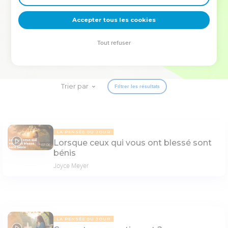
deviennent vos tremplins. Que vous guidiez un ministère, une
équipe, un groupe ou une famille, leur expérience est faite
Accepter tous les cookies
pour vous.
Tout refuser
Je découvre l’événement
Trier par
Filtrer les résultats
LA PENSÉE DU JOUR
Lorsque ceux qui vous ont blessé sont
07:06
bénis
Joyce Meyer
LA PENSÉE DU JOUR