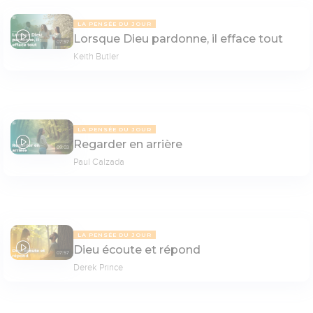
LA PENSÉE DU JOUR
Lorsque Dieu pardonne, il efface tout
07:57
Keith Butler
LA PENSÉE DU JOUR
Regarder en arrière
09:03
Paul Calzada
LA PENSÉE DU JOUR
Dieu écoute et répond
07:57
Derek Prince