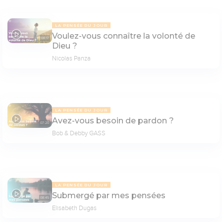
LA PENSÉE DU JOUR
Voulez-vous connaître la volonté de
08:17
Dieu ?
Nicolas Panza
LA PENSÉE DU JOUR
Avez-vous besoin de pardon ?
07:20
Bob & Debby GASS
LA PENSÉE DU JOUR
Submergé par mes pensées
08:45
Elisabeth Dugas