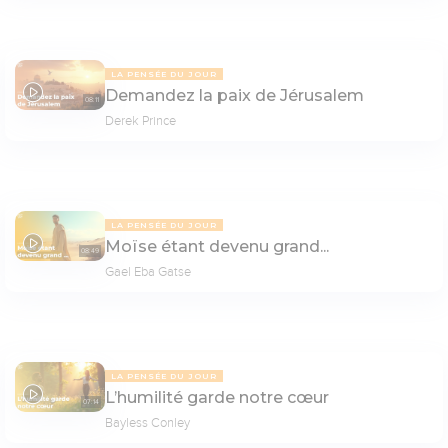
LA PENSÉE DU JOUR
Demandez la paix de Jérusalem
08:11
Derek Prince
LA PENSÉE DU JOUR
Moïse étant devenu grand...
08:49
Gael Eba Gatse
LA PENSÉE DU JOUR
L’humilité garde notre cœur
07:14
Bayless Conley