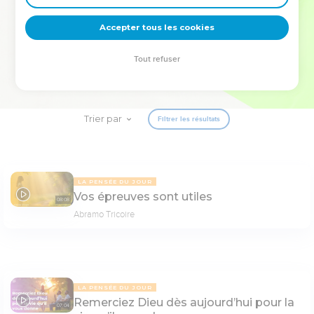
deviennent vos tremplins. Que vous guidiez un ministère, une
équipe, un groupe ou une famille, leur expérience est faite
Accepter tous les cookies
pour vous.
Tout refuser
Je découvre l’événement
Trier par
Filtrer les résultats
LA PENSÉE DU JOUR
Vos épreuves sont utiles
08:08
Abramo Tricoire
LA PENSÉE DU JOUR
Remerciez Dieu dès aujourd’hui pour la
07:04