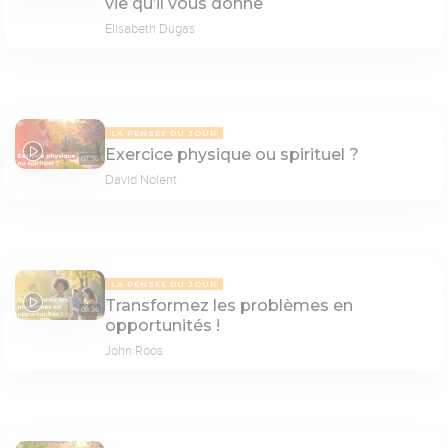
vie qu’il vous donne
Elisabeth Dugas
LA PENSÉE DU JOUR
Exercice physique ou spirituel ?
07:36
David Nolent
LA PENSÉE DU JOUR
Transformez les problèmes en
08:36
opportunités !
John Roos