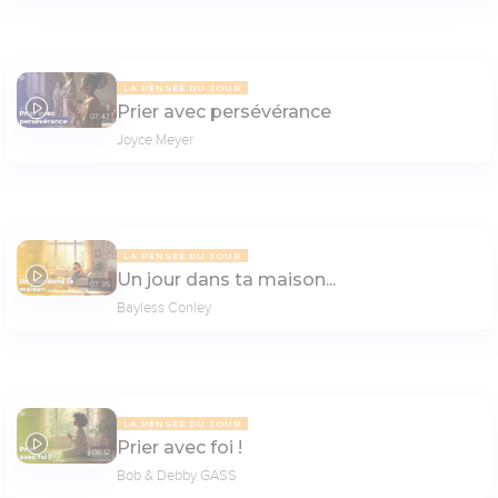
LA PENSÉE DU JOUR
Prier avec persévérance
07:47
Joyce Meyer
LA PENSÉE DU JOUR
Un jour dans ta maison...
07:35
Bayless Conley
LA PENSÉE DU JOUR
Prier avec foi !
08:12
Bob & Debby GASS