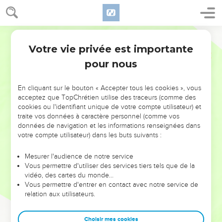
Votre vie privée est importante
pour nous
NE MANQUEZ PAS L’ÉVÉNEMENT
En cliquant sur le bouton « Accepter tous les cookies », vous
acceptez que TopChrétien utilise des traceurs (comme des
DE L’ANNÉE !
cookies ou l'identifiant unique de votre compte utilisateur) et
ET SI LEURS ERREURS POUVAIENT VOUS ÉVITER LES
traite vos données à caractère personnel (comme vos
VOTRES ?
données de navigation et les informations renseignées dans
votre compte utilisateur) dans les buts suivants :
On admire souvent les leaders pour leurs réussites, leur impact,
leur foi ou leur vision. Mais on voit moins les doutes, les erreurs
Mesurer l'audience de notre service
Vous permettre d'utiliser des services tiers tels que de la
et les saisons difficiles qu'ils ont traversés, alors même que ce
vidéo, des cartes du monde…
sont elles qui les ont façonnés.
Vous permettre d'entrer en contact avec notre service de
relation aux utilisateurs.
Dans cette conférence, leaders, entrepreneurs, et responsables
reviennent sur les erreurs marquantes de leur parcours et les
clés pour avancer avec plus de sagesse afin que leurs erreurs
Choisir mes cookies