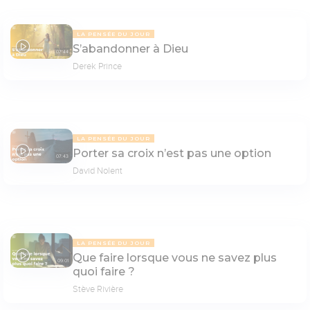
LA PENSÉE DU JOUR
S’abandonner à Dieu
07:44
Derek Prince
LA PENSÉE DU JOUR
Porter sa croix n’est pas une option
07:43
David Nolent
LA PENSÉE DU JOUR
Que faire lorsque vous ne savez plus
09:01
quoi faire ?
Stève Rivière