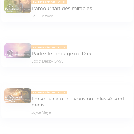
LA PENSÉE DU JOUR
L’amour fait des miracles
07:38
Paul Calzada
LA PENSÉE DU JOUR
Parlez le langage de Dieu
07:05
Bob & Debby GASS
LA PENSÉE DU JOUR
Lorsque ceux qui vous ont blessé sont
07:06
bénis
Joyce Meyer