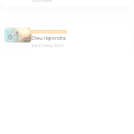
Joyce Meyer
LA PENSÉE DU JOUR
Dieu répondra
08:00
Bob & Debby GASS
Paramètres de lecture
PAGE 4
Mode dyslexique
Désactivé
Simple
Coul
eur
Police d'écriture
LA PENSÉE DU JOUR
Un autre regard !
07:52
Serif
Sans-serif
Jean-Marc Potenti