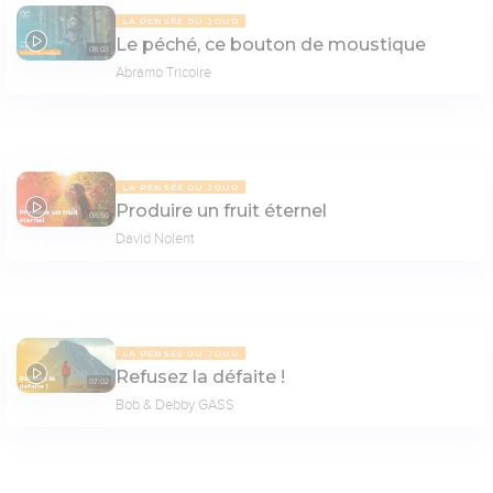
LA PENSÉE DU JOUR
Le péché, ce bouton de moustique
08:03
Abramo Tricoire
LA PENSÉE DU JOUR
Produire un fruit éternel
08:50
David Nolent
LA PENSÉE DU JOUR
Refusez la défaite !
07:02
Bob & Debby GASS