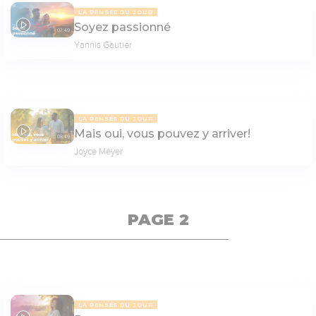
LA PENSÉE DU JOUR
Soyez passionné
07:49
Yannis Gautier
LA PENSÉE DU JOUR
Mais oui, vous pouvez y arriver!
08:49
Joyce Meyer
PAGE 2
LA PENSÉE DU JOUR