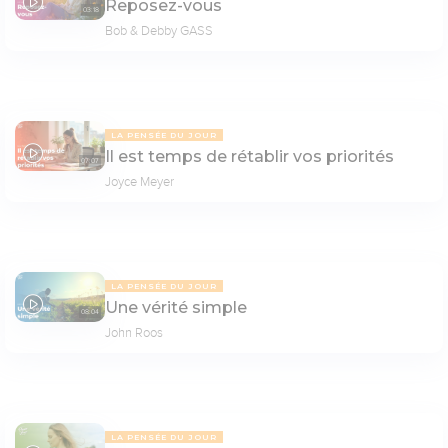
Reposez-vous
03:18
Bob & Debby GASS
LA PENSÉE DU JOUR
Il est temps de rétablir vos priorités
07:07
Joyce Meyer
LA PENSÉE DU JOUR
Une vérité simple
08:04
John Roos
LA PENSÉE DU JOUR