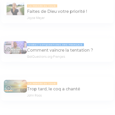
LA PENSÉE DU JOUR
Faites de Dieu votre priorité !
Joyce Meyer
VIDÉO
GOTQUESTIONS.ORG-FRANÇAIS
Comment vaincre la tentation ?
05:09
GotQuestions.org-Français
LA PENSÉE DU JOUR
Trop tard, le coq a chanté
07:09
John Roos