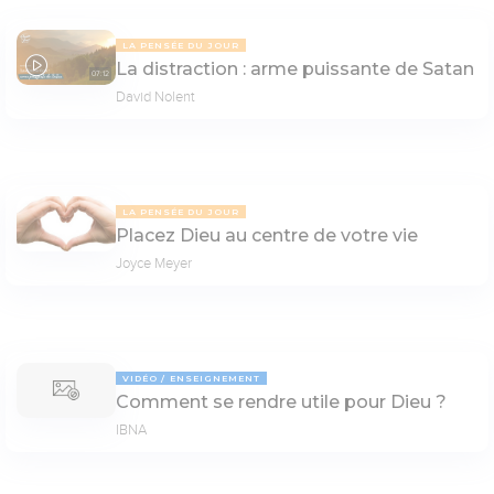
LA PENSÉE DU JOUR
La distraction : arme puissante de Satan
07:12
David Nolent
LA PENSÉE DU JOUR
Placez Dieu au centre de votre vie
Joyce Meyer
VIDÉO
ENSEIGNEMENT
Comment se rendre utile pour Dieu ?
IBNA