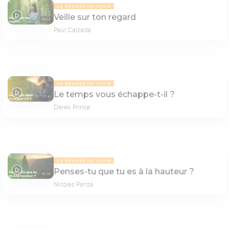
LA PENSÉE DU JOUR
Veille sur ton regard
08:37
Paul Calzada
LA PENSÉE DU JOUR
Le temps vous échappe-t-il ?
07:41
Derek Prince
LA PENSÉE DU JOUR
Penses-tu que tu es à la hauteur ?
08:38
Nicolas Panza