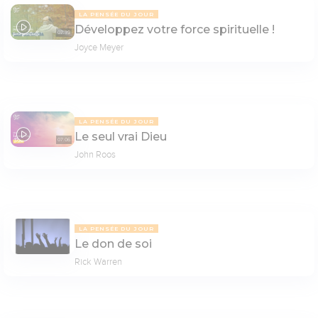
LA PENSÉE DU JOUR
Développez votre force spirituelle !
07:39
Joyce Meyer
LA PENSÉE DU JOUR
Le seul vrai Dieu
07:06
John Roos
LA PENSÉE DU JOUR
Le don de soi
Rick Warren