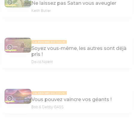
Ne laissez pas Satan vous aveugler
07:09
Keith Butler
LA PENSÉE DU JOUR
Soyez vous-même, les autres sont déjà
07:32
pris !
David Nolent
LA PENSÉE DU JOUR
Vous pouvez vaincre vos géants !
08:04
Bob & Debby GASS