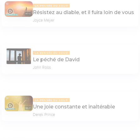
LA PENSÉE DU JOUR
Résistez au diable, et il fuira loin de vous
06:42
Joyce Meyer
LA PENSÉE DU JOUR
Le péché de David
John Roos
LA PENSÉE DU JOUR
Une joie constante et inaltérable
08:27
Derek Prince