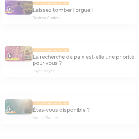
LA PENSÉE DU JOUR
Laissez tomber l’orgueil
08:13
Bayless Conley
LA PENSÉE DU JOUR
La recherche de paix est-elle une priorité
06:48
pour vous ?
Joyce Meyer
LA PENSÉE DU JOUR
Êtes-vous disponible ?
07:53
Yannis Gautier