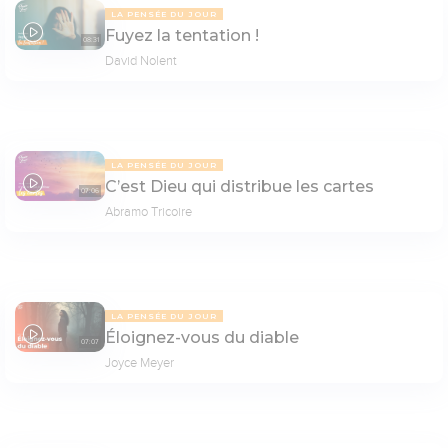
LA PENSÉE DU JOUR
Fuyez la tentation !
08:31
David Nolent
LA PENSÉE DU JOUR
C’est Dieu qui distribue les cartes
07:06
Abramo Tricoire
LA PENSÉE DU JOUR
Éloignez-vous du diable
07:07
Joyce Meyer