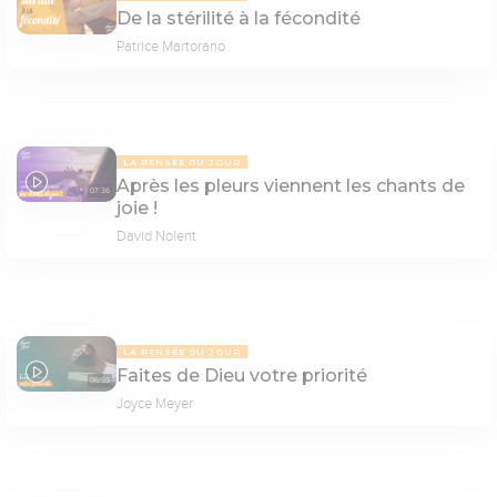
De la stérilité à la fécondité
Patrice Martorano
LA PENSÉE DU JOUR
Après les pleurs viennent les chants de
07:36
joie !
David Nolent
LA PENSÉE DU JOUR
Faites de Dieu votre priorité
06:59
Joyce Meyer