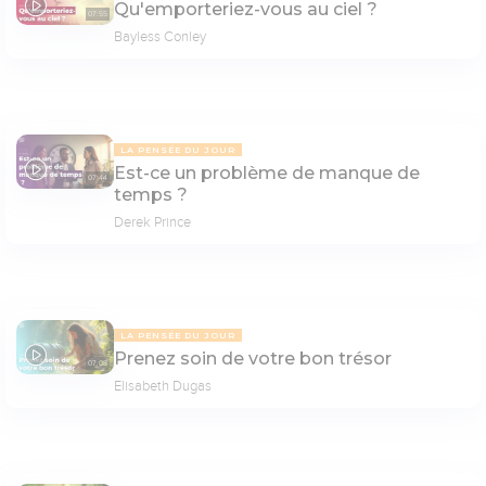
Qu'emporteriez-vous au ciel ?
07:55
Bayless Conley
LA PENSÉE DU JOUR
Est-ce un problème de manque de
07:44
temps ?
Derek Prince
LA PENSÉE DU JOUR
Prenez soin de votre bon trésor
07:08
Elisabeth Dugas