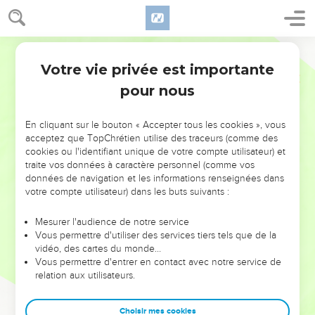
Votre vie privée est importante
pour nous
NE MANQUEZ PAS L’ÉVÉNEMENT
En cliquant sur le bouton « Accepter tous les cookies », vous
acceptez que TopChrétien utilise des traceurs (comme des
DE L’ANNÉE !
cookies ou l'identifiant unique de votre compte utilisateur) et
ET SI LEURS ERREURS POUVAIENT VOUS ÉVITER LES
traite vos données à caractère personnel (comme vos
VOTRES ?
données de navigation et les informations renseignées dans
votre compte utilisateur) dans les buts suivants :
On admire souvent les leaders pour leurs réussites, leur impact,
leur foi ou leur vision. Mais on voit moins les doutes, les erreurs
Mesurer l'audience de notre service
Vous permettre d'utiliser des services tiers tels que de la
et les saisons difficiles qu'ils ont traversés, alors même que ce
vidéo, des cartes du monde…
sont elles qui les ont façonnés.
Vous permettre d'entrer en contact avec notre service de
relation aux utilisateurs.
Dans cette conférence, leaders, entrepreneurs, et responsables
reviennent sur les erreurs marquantes de leur parcours et les
clés pour avancer avec plus de sagesse afin que leurs erreurs
Choisir mes cookies