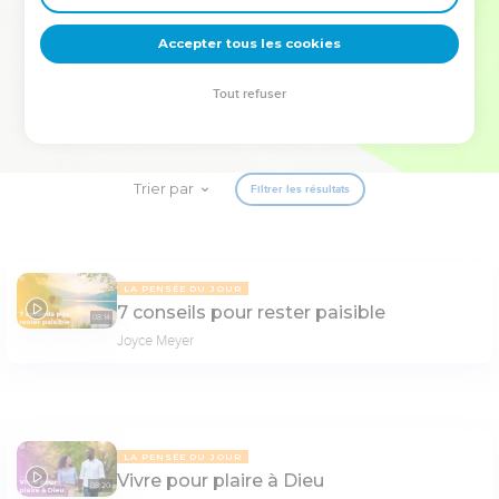
deviennent vos tremplins. Que vous guidiez un ministère, une
équipe, un groupe ou une famille, leur expérience est faite
Accepter tous les cookies
pour vous.
Tout refuser
Je découvre l’événement
Trier par
Filtrer les résultats
LA PENSÉE DU JOUR
7 conseils pour rester paisible
08:14
Joyce Meyer
LA PENSÉE DU JOUR
Vivre pour plaire à Dieu
08:20