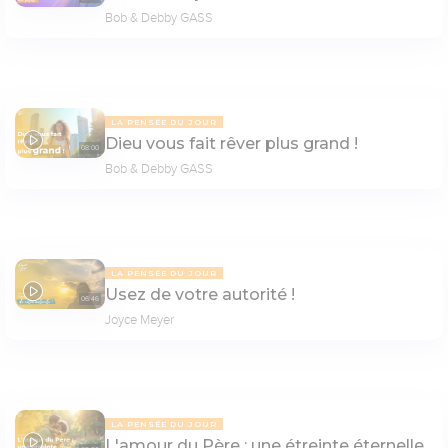
Bob & Debby GASS
LA PENSÉE DU JOUR
Dieu vous fait rêver plus grand !
08:00
Bob & Debby GASS
LA PENSÉE DU JOUR
Usez de votre autorité !
06:46
Joyce Meyer
LA PENSÉE DU JOUR
L'amour du Père : une étreinte éternelle