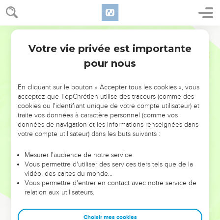
Votre vie privée est importante
pour nous
NE MANQUEZ PAS L’ÉVÉNEMENT
En cliquant sur le bouton « Accepter tous les cookies », vous
acceptez que TopChrétien utilise des traceurs (comme des
DE L’ANNÉE !
cookies ou l'identifiant unique de votre compte utilisateur) et
ET SI LEURS ERREURS POUVAIENT VOUS ÉVITER LES
traite vos données à caractère personnel (comme vos
VOTRES ?
données de navigation et les informations renseignées dans
votre compte utilisateur) dans les buts suivants :
On admire souvent les leaders pour leurs réussites, leur impact,
leur foi ou leur vision. Mais on voit moins les doutes, les erreurs
Mesurer l'audience de notre service
Vous permettre d'utiliser des services tiers tels que de la
et les saisons difficiles qu'ils ont traversés, alors même que ce
vidéo, des cartes du monde…
sont elles qui les ont façonnés.
Vous permettre d'entrer en contact avec notre service de
relation aux utilisateurs.
Dans cette conférence, leaders, entrepreneurs, et responsables
reviennent sur les erreurs marquantes de leur parcours et les
clés pour avancer avec plus de sagesse afin que leurs erreurs
Choisir mes cookies