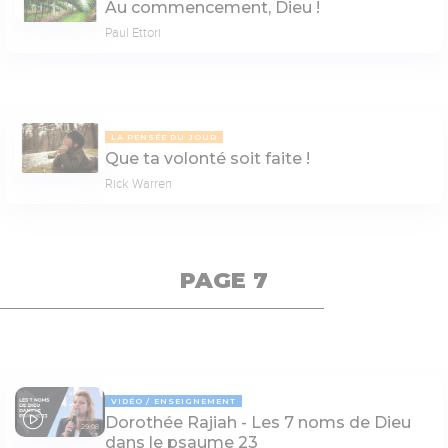
Au commencement, Dieu !
Paul Ettori
LA PENSÉE DU JOUR
Que ta volonté soit faite !
Rick Warren
PAGE 7
VIDÉO
ENSEIGNEMENT
Dorothée Rajiah - Les 7 noms de Dieu
29:08
dans le psaume 23