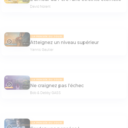
07:29
David Nolent
LA PENSÉE DU JOUR
Atteignez un niveau supérieur
06:33
Yannis Gautier
LA PENSÉE DU JOUR
Ne craignez pas l’échec
07:09
Bob & Debby GASS
LA PENSÉE DU JOUR