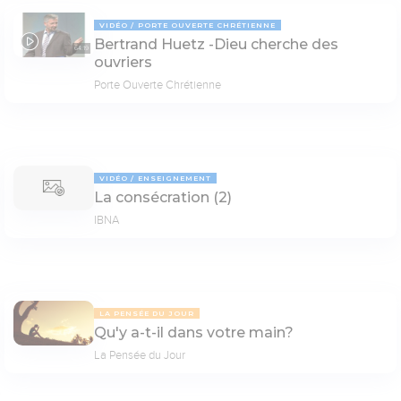
VIDÉO
PORTE OUVERTE CHRÉTIENNE
Bertrand Huetz -Dieu cherche des
64:19
ouvriers
Porte Ouverte Chrétienne
VIDÉO
ENSEIGNEMENT
La consécration (2)
IBNA
LA PENSÉE DU JOUR
Qu'y a-t-il dans votre main?
La Pensée du Jour