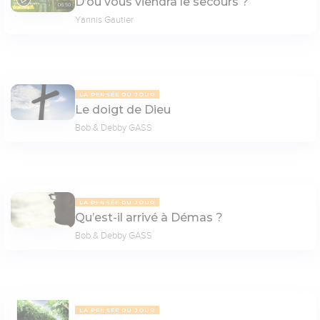
D’où vous viendra le secours ?
06:50
Yannis Gautier
LA PENSÉE DU JOUR
Le doigt de Dieu
Bob & Debby GASS
LA PENSÉE DU JOUR
Qu’est-il arrivé à Démas ?
Bob & Debby GASS
LA PENSÉE DU JOUR