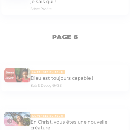
je sais qui !
Stève Rivière
PAGE 6
LA PENSÉE DU JOUR
Dieu est toujours capable !
Bob & Debby GASS
LA PENSÉE DU JOUR
En Christ, vous êtes une nouvelle
07:23
créature