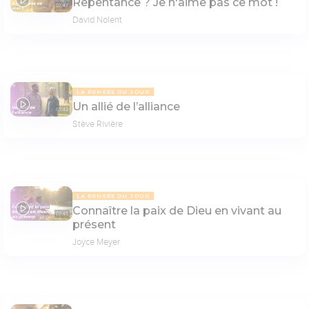
Repentance ? Je n'aime pas ce mot !
07:47
David Nolent
LA PENSÉE DU JOUR
Un allié de l’alliance
07:42
Stève Rivière
LA PENSÉE DU JOUR
Connaître la paix de Dieu en vivant au
07:45
présent
Joyce Meyer