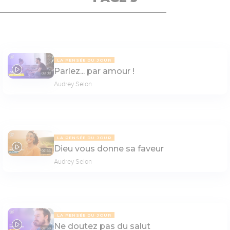
LA PENSÉE DU JOUR
Parlez... par amour !
08:08
Audrey Selon
LA PENSÉE DU JOUR
Dieu vous donne sa faveur
07:33
Audrey Selon
LA PENSÉE DU JOUR
Ne doutez pas du salut
07:59