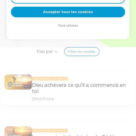
deviennent vos tremplins. Que vous guidiez un ministère, une
équipe, un groupe ou une famille, leur expérience est faite
Accepter tous les cookies
pour vous.
Tout refuser
Je découvre l’événement
Trier par
Filtrer les résultats
LA PENSÉE DU JOUR
Dieu achèvera ce qu'il a commencé en
08:37
toi
Stève Rivière
LA PENSÉE DU JOUR