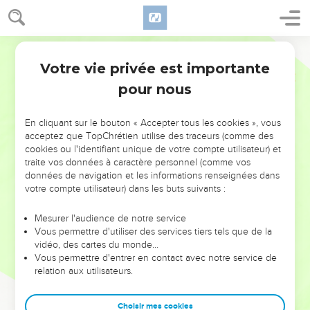
Votre vie privée est importante
pour nous
NE MANQUEZ PAS L’ÉVÉNEMENT
En cliquant sur le bouton « Accepter tous les cookies », vous
acceptez que TopChrétien utilise des traceurs (comme des
DE L’ANNÉE !
cookies ou l'identifiant unique de votre compte utilisateur) et
ET SI LEURS ERREURS POUVAIENT VOUS ÉVITER LES
traite vos données à caractère personnel (comme vos
VOTRES ?
données de navigation et les informations renseignées dans
votre compte utilisateur) dans les buts suivants :
On admire souvent les leaders pour leurs réussites, leur impact,
leur foi ou leur vision. Mais on voit moins les doutes, les erreurs
Mesurer l'audience de notre service
Vous permettre d'utiliser des services tiers tels que de la
et les saisons difficiles qu'ils ont traversés, alors même que ce
vidéo, des cartes du monde…
sont elles qui les ont façonnés.
Vous permettre d'entrer en contact avec notre service de
relation aux utilisateurs.
Dans cette conférence, leaders, entrepreneurs, et responsables
reviennent sur les erreurs marquantes de leur parcours et les
clés pour avancer avec plus de sagesse afin que leurs erreurs
Choisir mes cookies