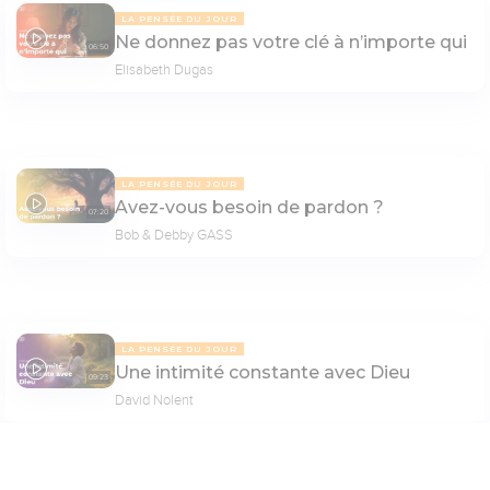
LA PENSÉE DU JOUR
Ne donnez pas votre clé à n’importe qui
06:50
Elisabeth Dugas
LA PENSÉE DU JOUR
Avez-vous besoin de pardon ?
07:20
Bob & Debby GASS
LA PENSÉE DU JOUR
Une intimité constante avec Dieu
09:23
David Nolent