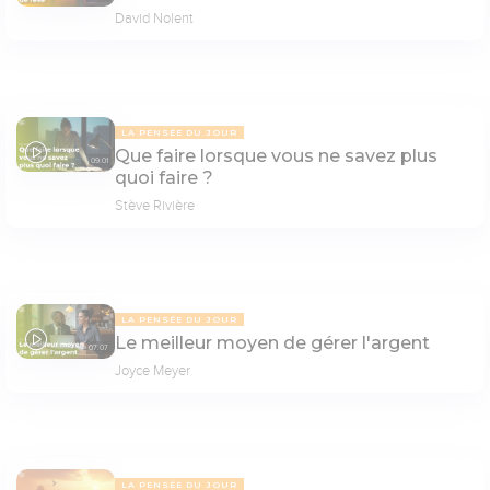
David Nolent
LA PENSÉE DU JOUR
Que faire lorsque vous ne savez plus
09:01
quoi faire ?
Stève Rivière
LA PENSÉE DU JOUR
Le meilleur moyen de gérer l'argent
07:07
Joyce Meyer
LA PENSÉE DU JOUR