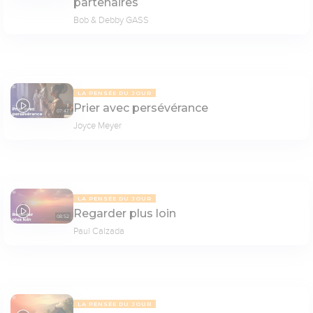
partenaires
Bob & Debby GASS
LA PENSÉE DU JOUR
Prier avec persévérance
07:47
Joyce Meyer
LA PENSÉE DU JOUR
Regarder plus loin
08:52
Paul Calzada
LA PENSÉE DU JOUR