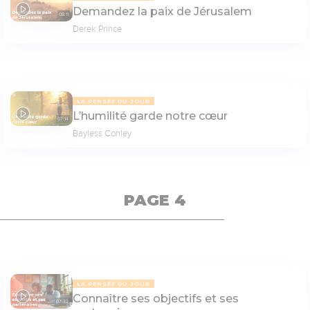
Demandez la paix de Jérusalem
08:11
Derek Prince
LA PENSÉE DU JOUR
L’humilité garde notre cœur
07:14
Bayless Conley
PAGE 4
LA PENSÉE DU JOUR
Connaître ses objectifs et ses
07:32