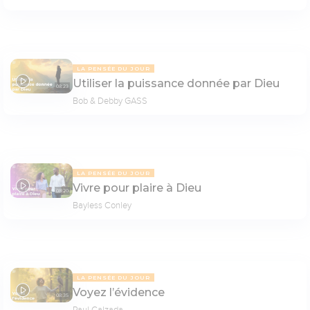
LA PENSÉE DU JOUR
Utiliser la puissance donnée par Dieu
08:23
Bob & Debby GASS
LA PENSÉE DU JOUR
Vivre pour plaire à Dieu
08:20
Bayless Conley
LA PENSÉE DU JOUR
Voyez l’évidence
08:35
Paul Calzada