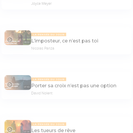
Joyce Meyer
LA PENSÉE DU JOUR
L’imposteur, ce n’est pas toi
08:02
Nicolas Panza
LA PENSÉE DU JOUR
Porter sa croix n’est pas une option
07:43
David Nolent
LA PENSÉE DU JOUR
Les tueurs de rêve
07:36