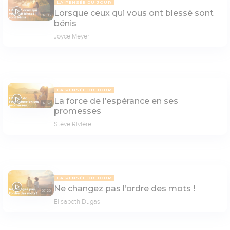
LA PENSÉE DU JOUR
Lorsque ceux qui vous ont blessé sont
07:06
bénis
Joyce Meyer
LA PENSÉE DU JOUR
La force de l’espérance en ses
07:52
promesses
Stève Rivière
LA PENSÉE DU JOUR
Ne changez pas l’ordre des mots !
07:20
Elisabeth Dugas