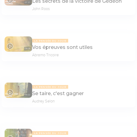
Les secrets de la victoire de Gédéon
07:37
John Roos
LA PENSÉE DU JOUR
Vos épreuves sont utiles
08:08
Abramo Tricoire
LA PENSÉE DU JOUR
Se taire, c'est gagner
08:02
Audrey Selon
LA PENSÉE DU JOUR