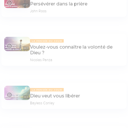
Persévérer dans la prière
07:27
John Roos
LA PENSÉE DU JOUR
Voulez-vous connaître la volonté de
08:17
Dieu ?
Nicolas Panza
LA PENSÉE DU JOUR
Dieu veut vous libérer
08:19
Bayless Conley