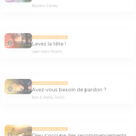
Bayless Conley
LA PENSÉE DU JOUR
Levez la tête !
07:39
Jean-Marc Potenti
LA PENSÉE DU JOUR
Avez-vous besoin de pardon ?
07:20
Bob & Debby GASS
LA PENSÉE DU JOUR
Dieu s’occupe des recommencements