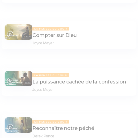
LA PENSÉE DU JOUR
Compter sur Dieu
08:00
Joyce Meyer
LA PENSÉE DU JOUR
La puissance cachée de la confession
06:56
Joyce Meyer
LA PENSÉE DU JOUR
Reconnaître notre péché
08:17
Derek Prince