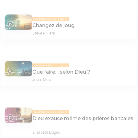
LA PENSÉE DU JOUR
Changez de joug
09:23
Stève Rivière
LA PENSÉE DU JOUR
Que faire… selon Dieu ?
07:50
Joyce Meyer
LA PENSÉE DU JOUR
Dieu exauce même des prières bancales
07:29
!
Elisabeth Dugas