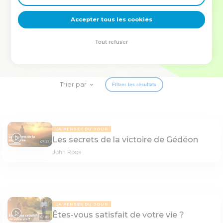
deviennent vos tremplins. Que vous guidiez un ministère, une
équipe, un groupe ou une famille, leur expérience est faite
Accepter tous les cookies
pour vous.
Tout refuser
Je découvre l’événement
Trier par
Filtrer les résultats
LA PENSÉE DU JOUR
Les secrets de la victoire de Gédéon
07:37
John Roos
LA PENSÉE DU JOUR
Êtes-vous satisfait de votre vie ?
07:49