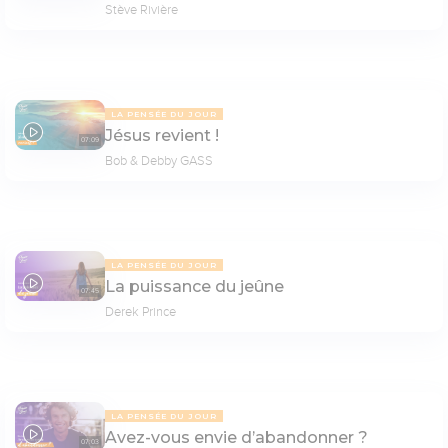
Stève Rivière
LA PENSÉE DU JOUR
Jésus revient !
07:09
Bob & Debby GASS
LA PENSÉE DU JOUR
La puissance du jeûne
07:45
Derek Prince
LA PENSÉE DU JOUR
Avez-vous envie d’abandonner ?
07:03