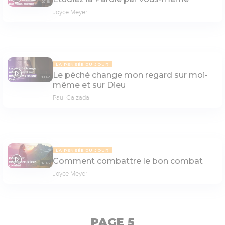
07:16
Joyce Meyer
LA PENSÉE DU JOUR
Le péché change mon regard sur moi-
08:42
même et sur Dieu
Paul Calzada
LA PENSÉE DU JOUR
Comment combattre le bon combat
07:45
Joyce Meyer
PAGE 5