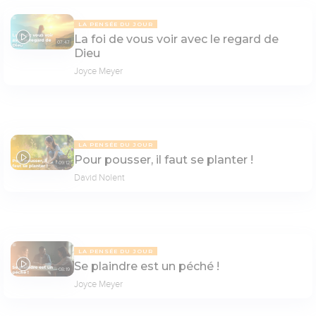
LA PENSÉE DU JOUR
La foi de vous voir avec le regard de
07:47
Dieu
Joyce Meyer
LA PENSÉE DU JOUR
Pour pousser, il faut se planter !
09:12
David Nolent
LA PENSÉE DU JOUR
Se plaindre est un péché !
08:19
Joyce Meyer