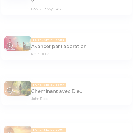
?
Bob & Debby GASS
LA PENSÉE DU JOUR
Avancer par l’adoration
07:29
Keith Butler
LA PENSÉE DU JOUR
Cheminant avec Dieu
08:07
John Roos
LA PENSÉE DU JOUR