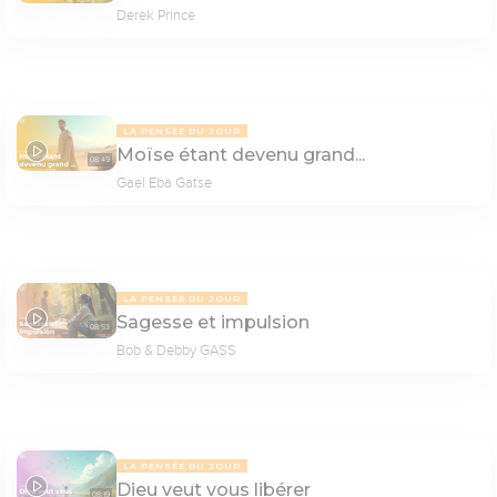
Derek Prince
LA PENSÉE DU JOUR
Moïse étant devenu grand...
08:49
Gael Eba Gatse
LA PENSÉE DU JOUR
Sagesse et impulsion
08:53
Bob & Debby GASS
LA PENSÉE DU JOUR
Dieu veut vous libérer
08:19