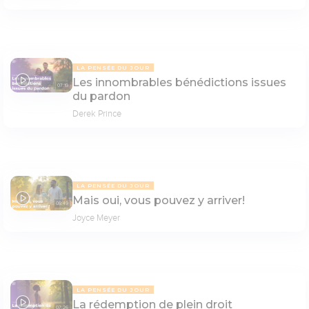
LA PENSÉE DU JOUR
Les innombrables bénédictions issues
07:19
du pardon
Derek Prince
LA PENSÉE DU JOUR
Mais oui, vous pouvez y arriver!
08:49
Joyce Meyer
LA PENSÉE DU JOUR
La rédemption de plein droit
07:26