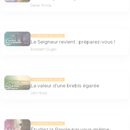
Derek Prince
LA PENSÉE DU JOUR
Le Seigneur revient : préparez-vous !
07:08
Elisabeth Dugas
LA PENSÉE DU JOUR
La valeur d’une brebis égarée
07:45
John Roos
LA PENSÉE DU JOUR
Étudiez la Parole par vous-même