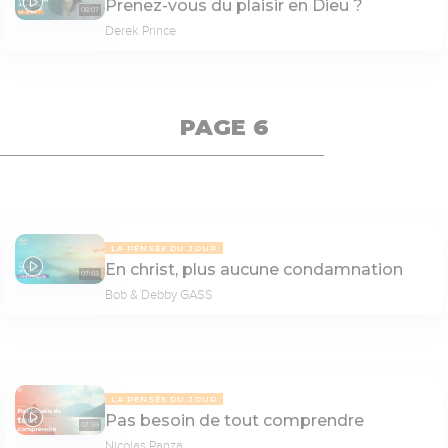
Prenez-vous du plaisir en Dieu ?
08:07
Derek Prince
PAGE 6
LA PENSÉE DU JOUR
En christ, plus aucune condamnation
07:03
Bob & Debby GASS
LA PENSÉE DU JOUR
Pas besoin de tout comprendre
07:59
Nicolas Panza