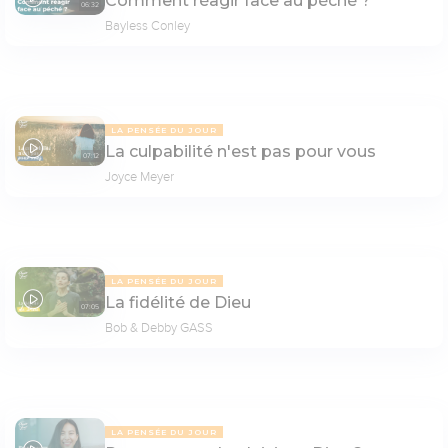
Comment réagir face au péché ?
06:32
Bayless Conley
LA PENSÉE DU JOUR
La culpabilité n'est pas pour vous
07:12
Joyce Meyer
LA PENSÉE DU JOUR
La fidélité de Dieu
07:05
Bob & Debby GASS
LA PENSÉE DU JOUR