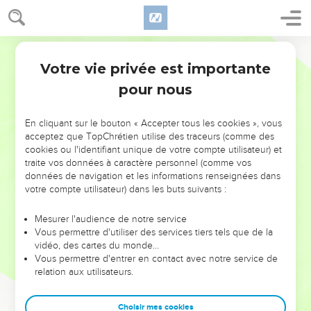
Votre vie privée est importante
pour nous
NE MANQUEZ PAS L’ÉVÉNEMENT
En cliquant sur le bouton « Accepter tous les cookies », vous
acceptez que TopChrétien utilise des traceurs (comme des
DE L’ANNÉE !
cookies ou l'identifiant unique de votre compte utilisateur) et
ET SI LEURS ERREURS POUVAIENT VOUS ÉVITER LES
traite vos données à caractère personnel (comme vos
VOTRES ?
données de navigation et les informations renseignées dans
votre compte utilisateur) dans les buts suivants :
On admire souvent les leaders pour leurs réussites, leur impact,
leur foi ou leur vision. Mais on voit moins les doutes, les erreurs
Mesurer l'audience de notre service
Vous permettre d'utiliser des services tiers tels que de la
et les saisons difficiles qu'ils ont traversés, alors même que ce
vidéo, des cartes du monde…
sont elles qui les ont façonnés.
Vous permettre d'entrer en contact avec notre service de
relation aux utilisateurs.
Dans cette conférence, leaders, entrepreneurs, et responsables
reviennent sur les erreurs marquantes de leur parcours et les
clés pour avancer avec plus de sagesse afin que leurs erreurs
Choisir mes cookies