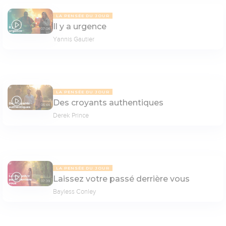
LA PENSÉE DU JOUR
Il y a urgence
07:04
Yannis Gautier
LA PENSÉE DU JOUR
Des croyants authentiques
06:44
Derek Prince
LA PENSÉE DU JOUR
Laissez votre passé derrière vous
07:39
Bayless Conley