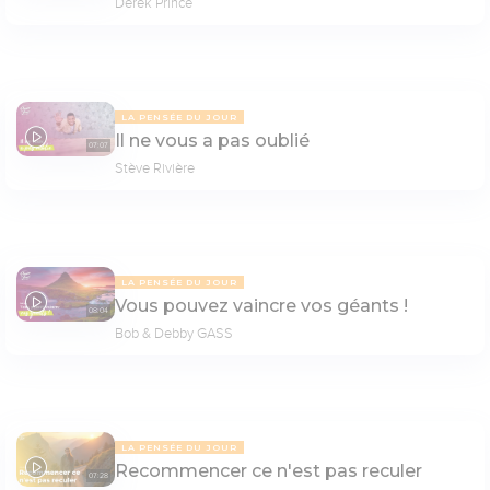
Derek Prince
LA PENSÉE DU JOUR
Il ne vous a pas oublié
07:07
Stève Rivière
LA PENSÉE DU JOUR
Vous pouvez vaincre vos géants !
08:04
Bob & Debby GASS
LA PENSÉE DU JOUR
Recommencer ce n'est pas reculer
07:28