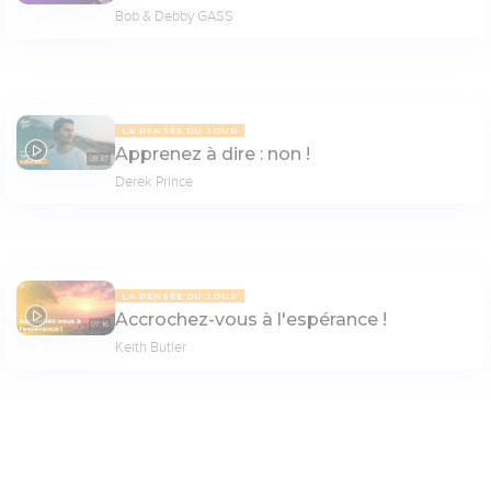
Bob & Debby GASS
LA PENSÉE DU JOUR
Apprenez à dire : non !
08:37
Derek Prince
LA PENSÉE DU JOUR
Accrochez-vous à l'espérance !
07:16
Keith Butler
PAGE 8
Paramètres de lecture