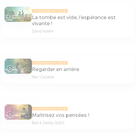
LA PENSÉE DU JOUR
La tombe est vide, l’espérance est
09:00
vivante !
David Nolent
LA PENSÉE DU JOUR
Regarder en arrière
09:03
Paul Calzada
LA PENSÉE DU JOUR
Maîtrisez vos pensées !
08:02
Bob & Debby GASS