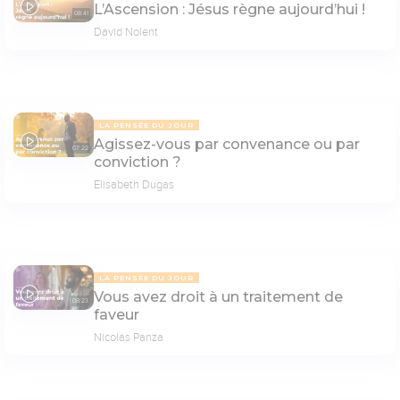
L’Ascension : Jésus règne aujourd’hui !
08:41
David Nolent
LA PENSÉE DU JOUR
Agissez-vous par convenance ou par
07:22
conviction ?
Elisabeth Dugas
LA PENSÉE DU JOUR
Vous avez droit à un traitement de
08:23
faveur
Nicolas Panza