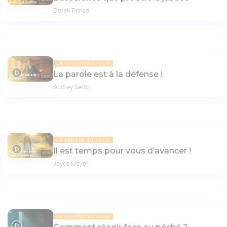
08:05
Derek Prince
LA PENSÉE DU JOUR
La parole est à la défense !
07:36
Audrey Selon
LA PENSÉE DU JOUR
Il est temps pour vous d’avancer !
07:18
Joyce Meyer
LA PENSÉE DU JOUR