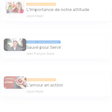
LA PENSÉE DU JOUR
L'importance de notre attitude
Joyce Meyer
VIDÉO
ENSEIGNEMENT
Sauvé pour Servir
19:07
Jean-François Gotte
LA PENSÉE DU JOUR
L'amour en action
Joyce Meyer