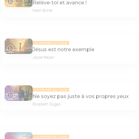
Relève-toi et avance !
08:06
Keith Butler
LA PENSÉE DU JOUR
Jésus est notre exemple
07:38
Joyce Meyer
LA PENSÉE DU JOUR
Ne soyez pas juste à vos propres yeux
07:35
Elisabeth Dugas
LA PENSÉE DU JOUR