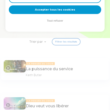
deviennent vos tremplins. Que vous guidiez un ministère, une
équipe, un groupe ou une famille, leur expérience est faite
Accepter tous les cookies
pour vous.
Tout refuser
Je découvre l’événement
Trier par
Filtrer les résultats
LA PENSÉE DU JOUR
La puissance du service
07:40
Keith Butler
LA PENSÉE DU JOUR
Dieu veut vous libérer
08:19