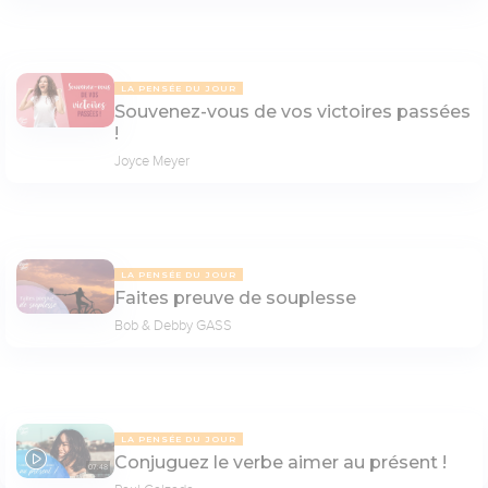
LA PENSÉE DU JOUR
Souvenez-vous de vos victoires passées
!
Joyce Meyer
LA PENSÉE DU JOUR
Faites preuve de souplesse
Bob & Debby GASS
LA PENSÉE DU JOUR
Conjuguez le verbe aimer au présent !
07:48