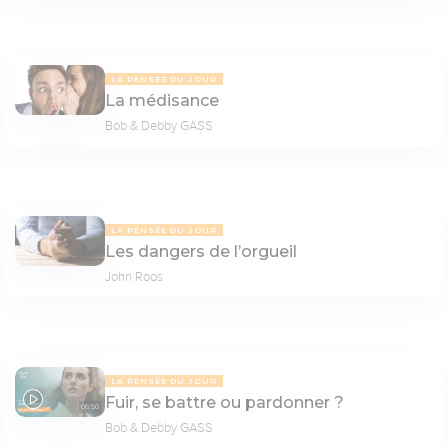
LA PENSÉE DU JOUR
La médisance
Bob & Debby GASS
LA PENSÉE DU JOUR
Les dangers de l’orgueil
John Roos
LA PENSÉE DU JOUR
Fuir, se battre ou pardonner ?
06:50
Bob & Debby GASS