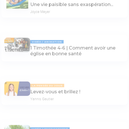
Une vie paisible sans exaspération...
Joyce Meyer
VIDÉO
ANIMATION
1 Timothée 4-6 | Comment avoir une
03:56
église en bonne santé
LA PENSÉE DU JOUR
Levez-vous et brillez !
Yannis Gautier
VIDÉO
ENSEIGNEMENT