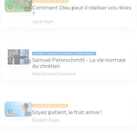
LA PENSÉE DU JOUR
Comment Dieu peut-il réaliser vos rêves
07:08
?
Joyce Meyer
VIDÉO
PORTE OUVERTE CHRÉTIENNE
Samuel Peterschmitt - La vie normale
65:58
du chrétien
Porte Ouverte Chrétienne
LA PENSÉE DU JOUR
Soyez patient, le fruit arrive !
07:31
Elisabeth Dugas