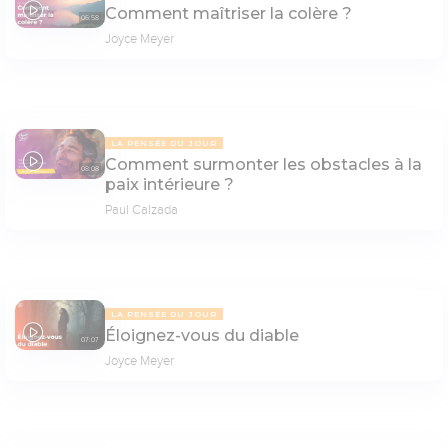
Comment maîtriser la colère ?
06:58
Joyce Meyer
LA PENSÉE DU JOUR
Comment surmonter les obstacles à la
08:08
paix intérieure ?
Paul Calzada
LA PENSÉE DU JOUR
Éloignez-vous du diable
07:07
Joyce Meyer