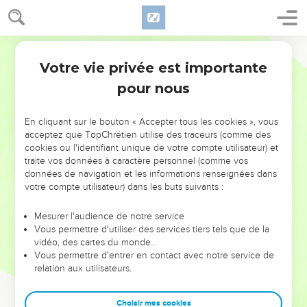
Votre vie privée est importante
pour nous
NE MANQUEZ PAS L’ÉVÉNEMENT
En cliquant sur le bouton « Accepter tous les cookies », vous
acceptez que TopChrétien utilise des traceurs (comme des
DE L’ANNÉE !
cookies ou l'identifiant unique de votre compte utilisateur) et
ET SI LEURS ERREURS POUVAIENT VOUS ÉVITER LES
traite vos données à caractère personnel (comme vos
VOTRES ?
données de navigation et les informations renseignées dans
votre compte utilisateur) dans les buts suivants :
On admire souvent les leaders pour leurs réussites, leur impact,
leur foi ou leur vision. Mais on voit moins les doutes, les erreurs
Mesurer l'audience de notre service
Vous permettre d'utiliser des services tiers tels que de la
et les saisons difficiles qu'ils ont traversés, alors même que ce
vidéo, des cartes du monde…
sont elles qui les ont façonnés.
Vous permettre d'entrer en contact avec notre service de
relation aux utilisateurs.
Dans cette conférence, leaders, entrepreneurs, et responsables
reviennent sur les erreurs marquantes de leur parcours et les
clés pour avancer avec plus de sagesse afin que leurs erreurs
Choisir mes cookies