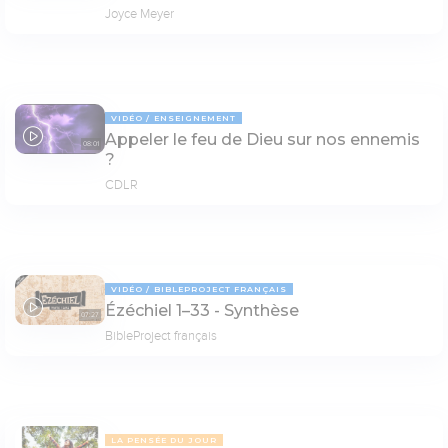
Joyce Meyer
VIDÉO
ENSEIGNEMENT
Appeler le feu de Dieu sur nos ennemis
08:01
?
CDLR
VIDÉO
BIBLEPROJECT FRANÇAIS
Ézéchiel 1–33 - Synthèse
07:27
BibleProject français
LA PENSÉE DU JOUR