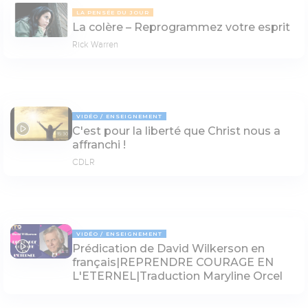
LA PENSÉE DU JOUR
La colère – Reprogrammez votre esprit
Rick Warren
VIDÉO
ENSEIGNEMENT
C'est pour la liberté que Christ nous a
15:30
affranchi !
CDLR
VIDÉO
ENSEIGNEMENT
Prédication de David Wilkerson en
43:11
français|REPRENDRE COURAGE EN
L'ETERNEL|Traduction Maryline Orcel