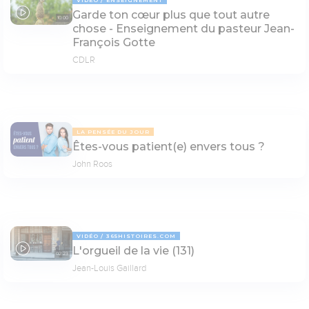
Garde ton cœur plus que tout autre
10:00
chose - Enseignement du pasteur Jean-
François Gotte
CDLR
LA PENSÉE DU JOUR
Êtes-vous patient(e) envers tous ?
John Roos
VIDÉO
365HISTOIRES.COM
L'orgueil de la vie (131)
02:23
Jean-Louis Gaillard