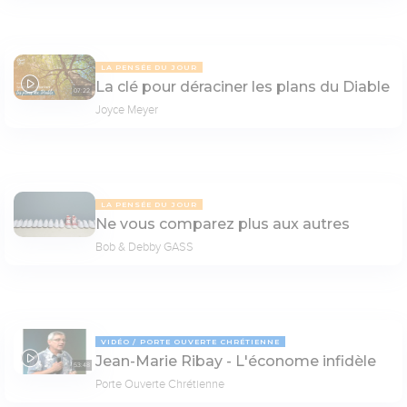
LA PENSÉE DU JOUR
La clé pour déraciner les plans du Diable
07:22
Joyce Meyer
LA PENSÉE DU JOUR
Ne vous comparez plus aux autres
Bob & Debby GASS
VIDÉO
PORTE OUVERTE CHRÉTIENNE
Jean-Marie Ribay - L'économe infidèle
53:48
Porte Ouverte Chrétienne