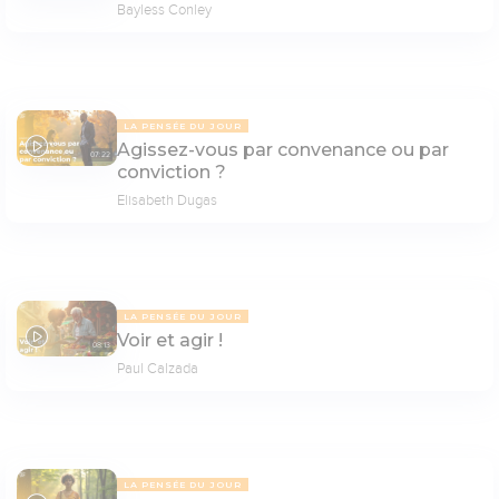
Bayless Conley
LA PENSÉE DU JOUR
Agissez-vous par convenance ou par
07:22
conviction ?
Elisabeth Dugas
LA PENSÉE DU JOUR
Voir et agir !
08:13
Paul Calzada
LA PENSÉE DU JOUR