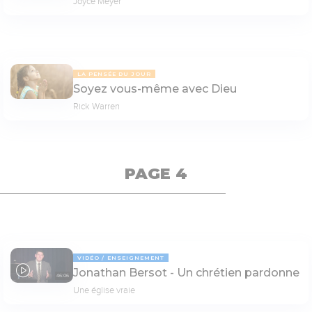
Joyce Meyer
LA PENSÉE DU JOUR
Soyez vous-même avec Dieu
Rick Warren
PAGE 4
VIDÉO
ENSEIGNEMENT
Jonathan Bersot - Un chrétien pardonne
46:06
Une église vraie