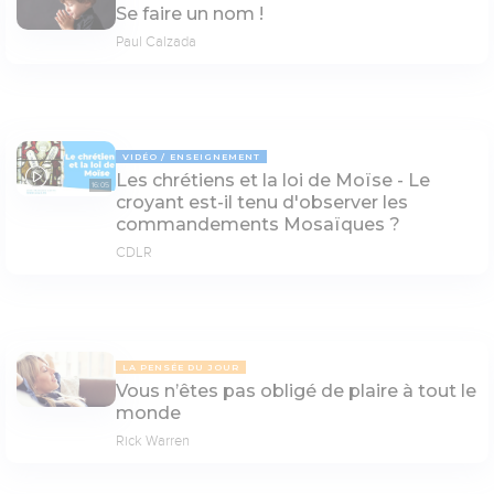
Se faire un nom !
Paul Calzada
VIDÉO
ENSEIGNEMENT
Les chrétiens et la loi de Moïse - Le
16:05
croyant est-il tenu d'observer les
commandements Mosaïques ?
CDLR
LA PENSÉE DU JOUR
Vous n’êtes pas obligé de plaire à tout le
monde
Rick Warren