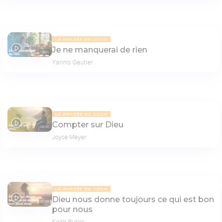
LA PENSÉE DU JOUR
Je ne manquerai de rien
06:46
Yannis Gautier
LA PENSÉE DU JOUR
Compter sur Dieu
08:00
Joyce Meyer
LA PENSÉE DU JOUR
Dieu nous donne toujours ce qui est bon
07:09
pour nous
Keith Butler