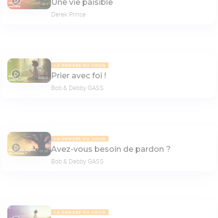
Une vie paisible
08:11
Derek Prince
LA PENSÉE DU JOUR
Prier avec foi !
08:12
Bob & Debby GASS
LA PENSÉE DU JOUR
Avez-vous besoin de pardon ?
07:20
Bob & Debby GASS
LA PENSÉE DU JOUR