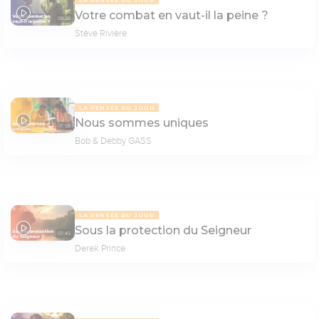
Votre combat en vaut-il la peine ?
08:20
Stève Rivière
LA PENSÉE DU JOUR
Nous sommes uniques
07:58
Bob & Debby GASS
LA PENSÉE DU JOUR
Sous la protection du Seigneur
07:45
Derek Prince