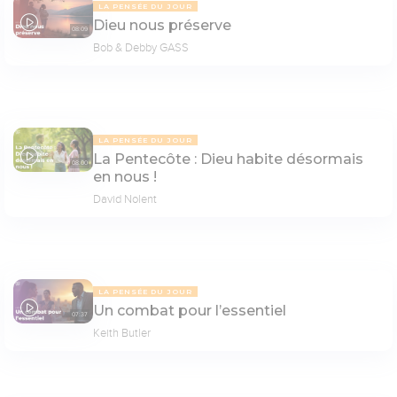
LA PENSÉE DU JOUR
Dieu nous préserve
08:09
Bob & Debby GASS
LA PENSÉE DU JOUR
La Pentecôte : Dieu habite désormais
08:00
en nous !
David Nolent
LA PENSÉE DU JOUR
Un combat pour l’essentiel
07:37
Keith Butler