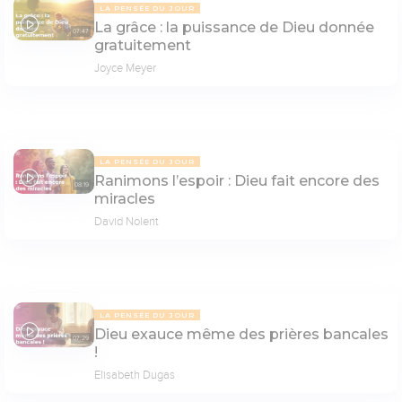
LA PENSÉE DU JOUR
La grâce : la puissance de Dieu donnée
07:47
gratuitement
Joyce Meyer
LA PENSÉE DU JOUR
Ranimons l’espoir : Dieu fait encore des
08:19
miracles
David Nolent
LA PENSÉE DU JOUR
Dieu exauce même des prières bancales
07:29
!
Elisabeth Dugas