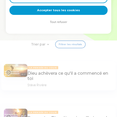
deviennent vos tremplins. Que vous guidiez un ministère, une
équipe, un groupe ou une famille, leur expérience est faite
Accepter tous les cookies
pour vous.
Tout refuser
Je découvre l’événement
Trier par
Filtrer les résultats
LA PENSÉE DU JOUR
Dieu achèvera ce qu'il a commencé en
08:37
toi
Stève Rivière
LA PENSÉE DU JOUR