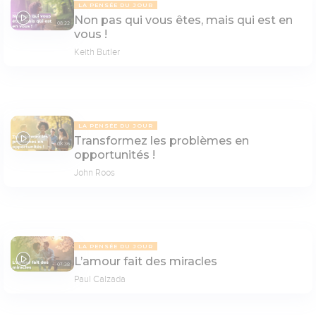
LA PENSÉE DU JOUR
Non pas qui vous êtes, mais qui est en
08:22
vous !
Keith Butler
LA PENSÉE DU JOUR
Transformez les problèmes en
08:36
opportunités !
John Roos
LA PENSÉE DU JOUR
L’amour fait des miracles
07:38
Paul Calzada