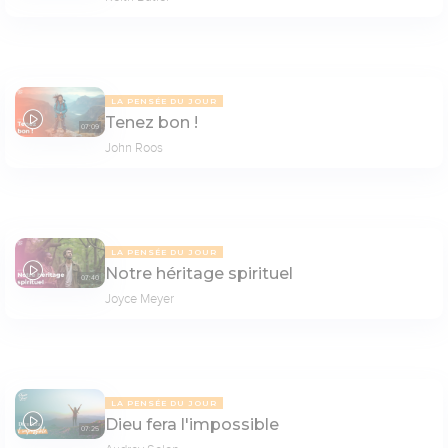
LA PENSÉE DU JOUR
Tenez bon !
07:09
John Roos
LA PENSÉE DU JOUR
Notre héritage spirituel
07:40
Joyce Meyer
LA PENSÉE DU JOUR
Dieu fera l'impossible
07:25