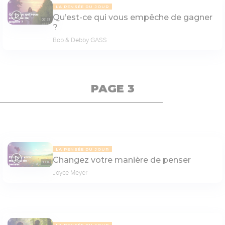
LA PENSÉE DU JOUR
Qu’est-ce qui vous empêche de gagner
07:31
?
Bob & Debby GASS
PAGE 3
LA PENSÉE DU JOUR
Changez votre manière de penser
08:14
Joyce Meyer
LA PENSÉE DU JOUR