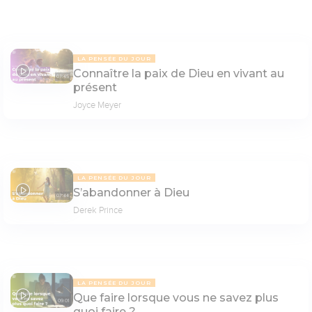
LA PENSÉE DU JOUR
Connaître la paix de Dieu en vivant au
07:45
présent
Joyce Meyer
LA PENSÉE DU JOUR
S’abandonner à Dieu
07:44
Derek Prince
LA PENSÉE DU JOUR
Que faire lorsque vous ne savez plus
09:01
quoi faire ?