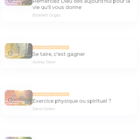
Remerciez Dieu dès aujourd’hui pour la
07:04
vie qu’il vous donne
Elisabeth Dugas
LA PENSÉE DU JOUR
Se taire, c'est gagner
08:02
Audrey Selon
LA PENSÉE DU JOUR
Exercice physique ou spirituel ?
07:36
David Nolent