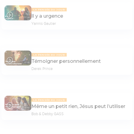
LA PENSÉE DU JOUR
Il y a urgence
07:04
Yannis Gautier
LA PENSÉE DU JOUR
Témoigner personnellement
07:05
Derek Prince
LA PENSÉE DU JOUR
Même un petit rien, Jésus peut l’utiliser
07:47
Bob & Debby GASS