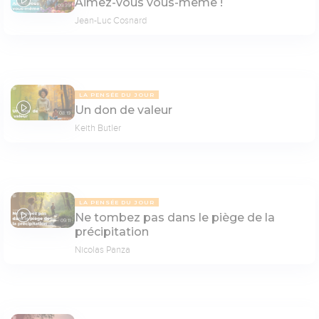
Aimez-vous vous-même !
09:39
Jean-Luc Cosnard
LA PENSÉE DU JOUR
Un don de valeur
08:19
Keith Butler
LA PENSÉE DU JOUR
Ne tombez pas dans le piège de la
09:11
précipitation
Nicolas Panza