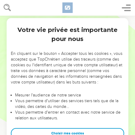
Votre vie privée est importante
pour nous
NE MANQUEZ PAS L’ÉVÉNEMENT
En cliquant sur le bouton « Accepter tous les cookies », vous
acceptez que TopChrétien utilise des traceurs (comme des
DE L’ANNÉE !
cookies ou l'identifiant unique de votre compte utilisateur) et
ET SI LEURS ERREURS POUVAIENT VOUS ÉVITER LES
traite vos données à caractère personnel (comme vos
VOTRES ?
données de navigation et les informations renseignées dans
votre compte utilisateur) dans les buts suivants :
On admire souvent les leaders pour leurs réussites, leur impact,
leur foi ou leur vision. Mais on voit moins les doutes, les erreurs
Mesurer l'audience de notre service
Vous permettre d'utiliser des services tiers tels que de la
et les saisons difficiles qu'ils ont traversés, alors même que ce
vidéo, des cartes du monde…
sont elles qui les ont façonnés.
Vous permettre d'entrer en contact avec notre service de
relation aux utilisateurs.
Dans cette conférence, leaders, entrepreneurs, et responsables
reviennent sur les erreurs marquantes de leur parcours et les
clés pour avancer avec plus de sagesse afin que leurs erreurs
Choisir mes cookies