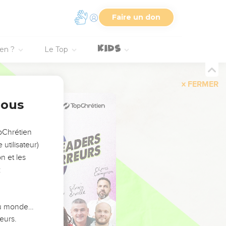
Faire un don
ien ?
Le Top
FERMER
nous
opChrétien
utilisateur)
n et les
:
 du monde…
eurs.