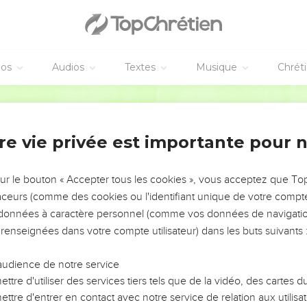
éos
Audios
Textes
Musique
Chrét
re vie privée est importante pour 
NEMENT DE L’ANNÉE !
ÉVITER LES VOTRES ?
sur le bouton « Accepter tous les cookies », vous acceptez que T
traceurs (comme des cookies ou l'identifiant unique de votre compte 
tes, leur impact, leur foi ou leur vision. Mais on voit
s données à caractère personnel (comme vos données de navigatio
fficiles qu'ils ont traversés, alors même que ce sont
 renseignées dans votre compte utilisateur) dans les buts suivants 
audience de notre service
s, et responsables reviennent sur les erreurs
 avancer avec plus de sagesse afin que leurs erreurs
ttre d'utiliser des services tiers tels que de la vidéo, des cartes
un ministère, une équipe, un groupe ou une famille,
ttre d'entrer en contact avec notre service de relation aux utilisat