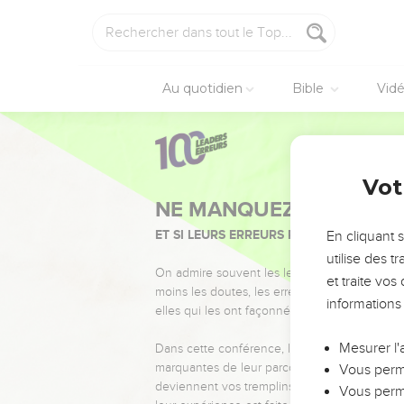
Au quotidien
Bible
Vid
Vot
NE MANQUEZ PAS L’ÉVÉ
ET SI LEURS ERREURS POUVAIENT VOUS 
En cliquant 
utilise des 
On admire souvent les leaders pour leurs réussi
et traite vo
moins les doutes, les erreurs et les saisons di
informations
elles qui les ont façonnés.
Mesurer l'
Dans cette conférence, leaders, entrepreneur
marquantes de leur parcours et les clés pour
Vous perme
deviennent vos tremplins. Que vous guidiez 
Vous perme