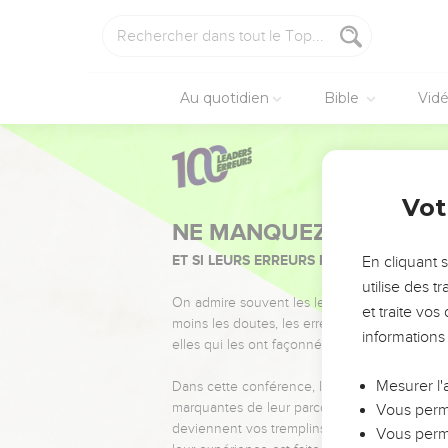
Au quotidien
Bible
Vid
Vot
NE MANQUEZ PAS L’ÉVÉ
ET SI LEURS ERREURS POUVAIENT VOUS 
En cliquant 
utilise des 
On admire souvent les leaders pour leurs réussi
et traite vo
moins les doutes, les erreurs et les saisons di
informations
elles qui les ont façonnés.
Mesurer l'
Dans cette conférence, leaders, entrepreneur
marquantes de leur parcours et les clés pour
Vous perme
deviennent vos tremplins. Que vous guidiez 
Vous perme