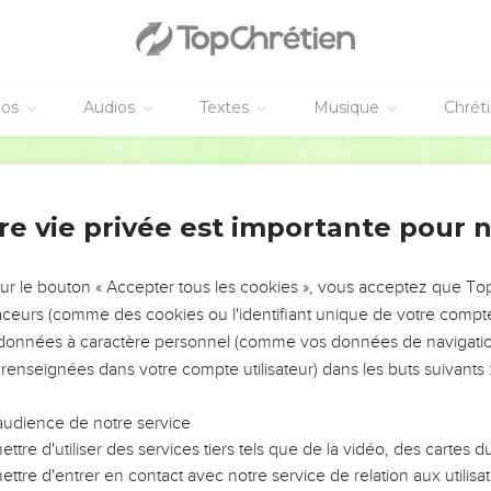
éos
Audios
Textes
Musique
Chrét
re vie privée est importante pour 
NEMENT DE L’ANNÉE !
ÉVITER LES VOTRES ?
sur le bouton « Accepter tous les cookies », vous acceptez que T
traceurs (comme des cookies ou l'identifiant unique de votre compte 
tes, leur impact, leur foi ou leur vision. Mais on voit
s données à caractère personnel (comme vos données de navigatio
fficiles qu'ils ont traversés, alors même que ce sont
 renseignées dans votre compte utilisateur) dans les buts suivants 
audience de notre service
s, et responsables reviennent sur les erreurs
 avancer avec plus de sagesse afin que leurs erreurs
ttre d'utiliser des services tiers tels que de la vidéo, des cartes
un ministère, une équipe, un groupe ou une famille,
ttre d'entrer en contact avec notre service de relation aux utilisat