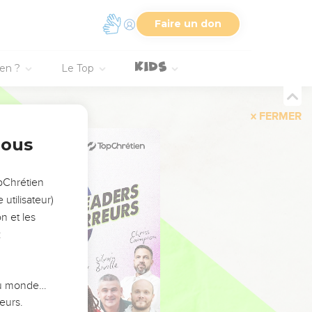
Faire un don
ien ?
Le Top
FERMER
nous
opChrétien
utilisateur)
n et les
:
 du monde…
eurs.