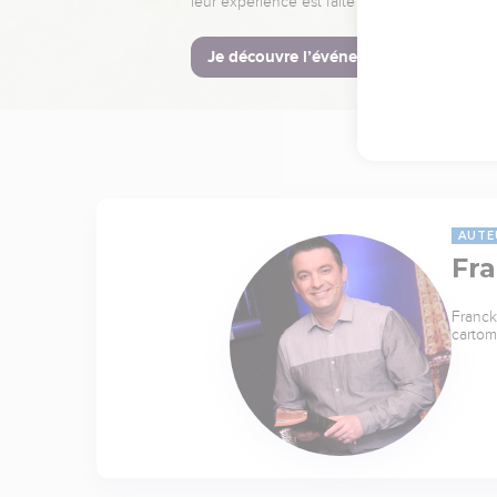
leur expérience est faite pour vous.
Je découvre l’événement
AUTE
Fr
Franck
cartom