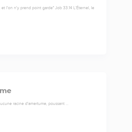
et l'on n'y prend point garde" Job 33.14 L’Éternel, le
ume
u'aucune racine d'amertume, poussant …