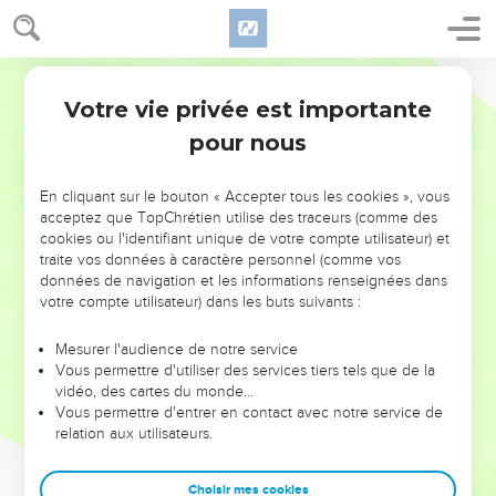
Votre vie privée est importante
pour nous
NE MANQUEZ PAS L’ÉVÉNEMENT
En cliquant sur le bouton « Accepter tous les cookies », vous
acceptez que TopChrétien utilise des traceurs (comme des
DE L’ANNÉE !
cookies ou l'identifiant unique de votre compte utilisateur) et
ET SI LEURS ERREURS POUVAIENT VOUS ÉVITER LES
traite vos données à caractère personnel (comme vos
VOTRES ?
données de navigation et les informations renseignées dans
votre compte utilisateur) dans les buts suivants :
On admire souvent les leaders pour leurs réussites, leur impact,
leur foi ou leur vision. Mais on voit moins les doutes, les erreurs
Mesurer l'audience de notre service
Vous permettre d'utiliser des services tiers tels que de la
et les saisons difficiles qu'ils ont traversés, alors même que ce
vidéo, des cartes du monde…
sont elles qui les ont façonnés.
Vous permettre d'entrer en contact avec notre service de
relation aux utilisateurs.
Dans cette conférence, leaders, entrepreneurs, et responsables
reviennent sur les erreurs marquantes de leur parcours et les
clés pour avancer avec plus de sagesse afin que leurs erreurs
Choisir mes cookies