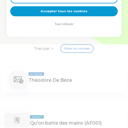
deviennent vos tremplins. Que vous guidiez un ministère, une
équipe, un groupe ou une famille, leur expérience est faite
Accepter tous les cookies
pour vous.
Tout refuser
Je découvre l’événement
Trier par
Filtrer les résultats
AUTEUR
Théodore De Bèze
CHANT
Qu'on batte des mains (AF001)