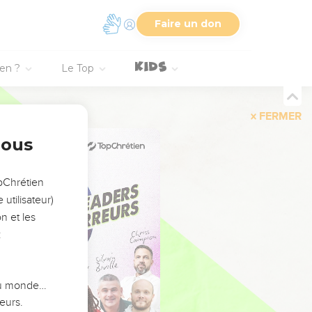
Faire un don
ien ?
Le Top
FERMER
nous
opChrétien
utilisateur)
n et les
:
 du monde…
eurs.