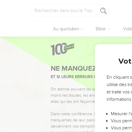
Au quotidien
Bible
Vid
Vot
NE MANQUEZ PAS L’ÉVÉ
ET SI LEURS ERREURS POUVAIENT VOUS 
En cliquant 
utilise des 
On admire souvent les leaders pour leurs réussi
et traite vo
moins les doutes, les erreurs et les saisons di
informations
elles qui les ont façonnés.
Mesurer l'
Dans cette conférence, leaders, entrepreneur
marquantes de leur parcours et les clés pour
Vous perme
deviennent vos tremplins. Que vous guidiez 
Vous perme