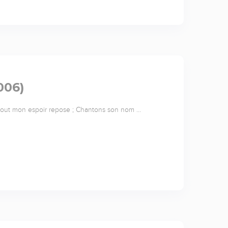
006)
l tout mon espoir repose ; Chantons son nom …