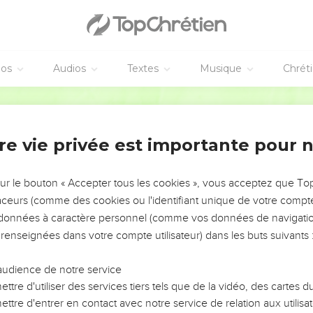
éos
Audios
Textes
Musique
Chrét
re vie privée est importante pour 
NEMENT DE L’ANNÉE !
ÉVITER LES VOTRES ?
sur le bouton « Accepter tous les cookies », vous acceptez que T
traceurs (comme des cookies ou l'identifiant unique de votre compte 
tes, leur impact, leur foi ou leur vision. Mais on voit
s données à caractère personnel (comme vos données de navigatio
fficiles qu'ils ont traversés, alors même que ce sont
 renseignées dans votre compte utilisateur) dans les buts suivants 
audience de notre service
s, et responsables reviennent sur les erreurs
 avancer avec plus de sagesse afin que leurs erreurs
ttre d'utiliser des services tiers tels que de la vidéo, des cartes
un ministère, une équipe, un groupe ou une famille,
ttre d'entrer en contact avec notre service de relation aux utilisat