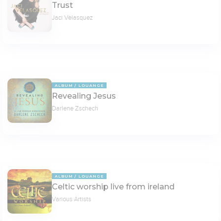
Trust
Jaci Velasquez
ALBUM
LOUANGE
Revealing Jesus
Darlene Zschech
ALBUM
LOUANGE
Celtic worship live from ireland
Various Artists