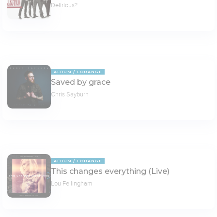
Delirious?
ALBUM
LOUANGE
Saved by grace
Chris Sayburn
ALBUM
LOUANGE
This changes everything (Live)
Lou Fellingham