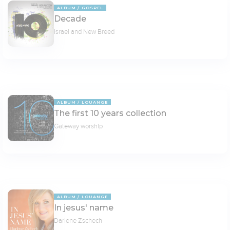
ALBUM
GOSPEL
Decade
Israel and New Breed
ALBUM
LOUANGE
The first 10 years collection
Gateway worship
ALBUM
LOUANGE
In jesus' name
Darlene Zschech