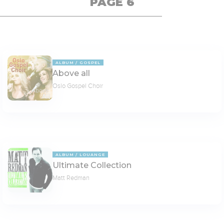
PAGE 6
ALBUM
GOSPEL
Above all
Oslo Gospel Choir
ALBUM
LOUANGE
Ultimate Collection
Matt Redman