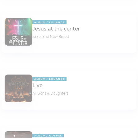
ALBUM
LOUANGE
Jesus at the center
Israel and New Breed
ALBUM
LOUANGE
Live
All Sons & Daughters
ALBUM
GOSPEL