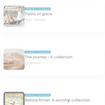
ALBUM
LOUANGE
Paths of grace
Stuart Townend
ALBUM
LOUANGE
The journey - A collection
ICF Worship
ALBUM
LOUANGE
Before Amen: A worship collection