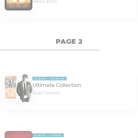
Various Artists
PAGE 2
ALBUM
LOUANGE
Ultimate Collection
Stuart Townend
ALBUM
GOSPEL