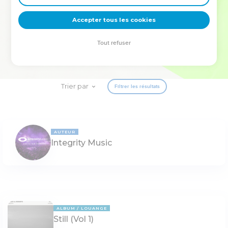
deviennent vos tremplins. Que vous guidiez un ministère, une
équipe, un groupe ou une famille, leur expérience est faite
Accepter tous les cookies
pour vous.
Tout refuser
Je découvre l’événement
Trier par
Filtrer les résultats
AUTEUR
Integrity Music
ALBUM
LOUANGE
Still (Vol 1)