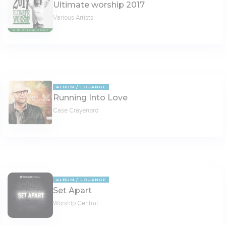
Ultimate worship 2017
Various Artists
ALBUM
LOUANGE
Running Into Love
Case Crayenord
ALBUM
LOUANGE
Set Apart
Worship Central