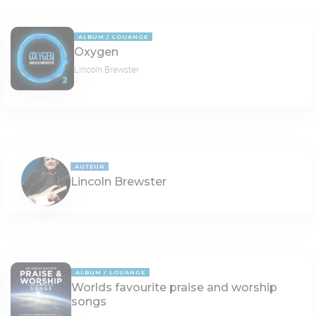
ALBUM
LOUANGE
Oxygen
Lincoln Brewster
AUTEUR
Lincoln Brewster
ALBUM
LOUANGE
Worlds favourite praise and worship
songs