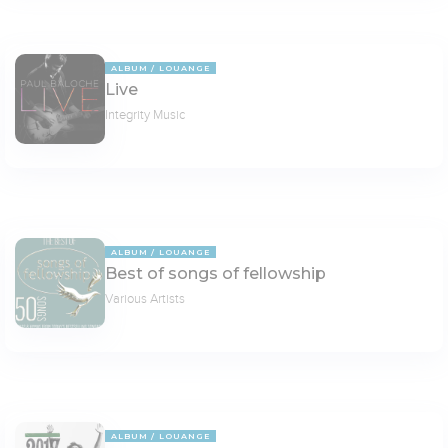
ALBUM
LOUANGE
Live
Integrity Music
ALBUM
LOUANGE
Best of songs of fellowship
Various Artists
ALBUM
LOUANGE