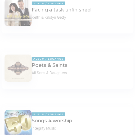
ALBUM
LOUANGE
Facing a task unfinished
Keith & Kristyn Getty
ALBUM
LOUANGE
Poets & Saints
All Sons & Daughters
ALBUM
LOUANGE
Songs 4 worship
Integrity Music