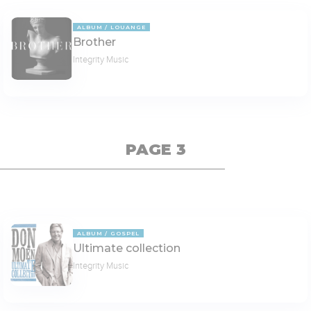
ALBUM
LOUANGE
Brother
Integrity Music
PAGE 3
ALBUM
GOSPEL
Ultimate collection
Integrity Music