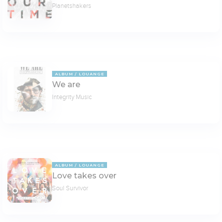
Planetshakers
ALBUM
LOUANGE
We are
Integrity Music
ALBUM
LOUANGE
Love takes over
Soul Survivor