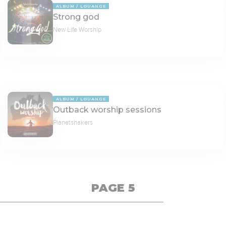
ALBUM
LOUANGE
Strong god
New Life Worship
ALBUM
LOUANGE
Outback worship sessions
Planetshakers
PAGE 5