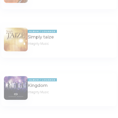
ALBUM
LOUANGE
Simply taize
Integrity Music
ALBUM
LOUANGE
Kingdom
Integrity Music