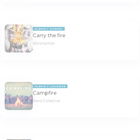
ALBUM
GOSPEL
Carry the fire
Worshipmob
ALBUM
LOUANGE
Campfire
Rend Collective