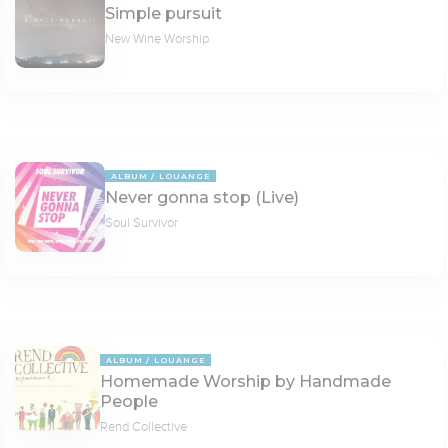
Simple pursuit
New Wine Worship
ALBUM
LOUANGE
Never gonna stop (Live)
Soul Survivor
ALBUM
LOUANGE
Homemade Worship by Handmade
People
Rend Collective