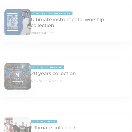
ALBUM
INSTRUMENTAL
Ultimate instrumental worship
collection
Various Artists
ALBUM
LOUANGE
20 years collection
New Wine Worship
ALBUM
ROCK
Ultimate collection