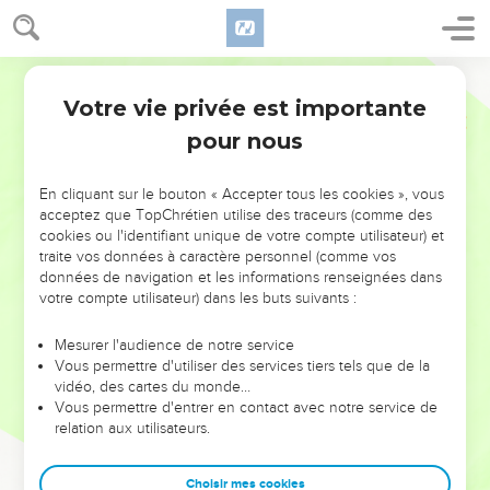
Votre vie privée est importante
pour nous
NE MANQUEZ PAS L’ÉVÉNEMENT
En cliquant sur le bouton « Accepter tous les cookies », vous
acceptez que TopChrétien utilise des traceurs (comme des
DE L’ANNÉE !
cookies ou l'identifiant unique de votre compte utilisateur) et
ET SI LEURS ERREURS POUVAIENT VOUS ÉVITER LES
traite vos données à caractère personnel (comme vos
VOTRES ?
données de navigation et les informations renseignées dans
votre compte utilisateur) dans les buts suivants :
On admire souvent les leaders pour leurs réussites, leur impact,
leur foi ou leur vision. Mais on voit moins les doutes, les erreurs
Mesurer l'audience de notre service
Vous permettre d'utiliser des services tiers tels que de la
et les saisons difficiles qu'ils ont traversés, alors même que ce
vidéo, des cartes du monde…
sont elles qui les ont façonnés.
Vous permettre d'entrer en contact avec notre service de
relation aux utilisateurs.
Dans cette conférence, leaders, entrepreneurs, et responsables
reviennent sur les erreurs marquantes de leur parcours et les
clés pour avancer avec plus de sagesse afin que leurs erreurs
Choisir mes cookies