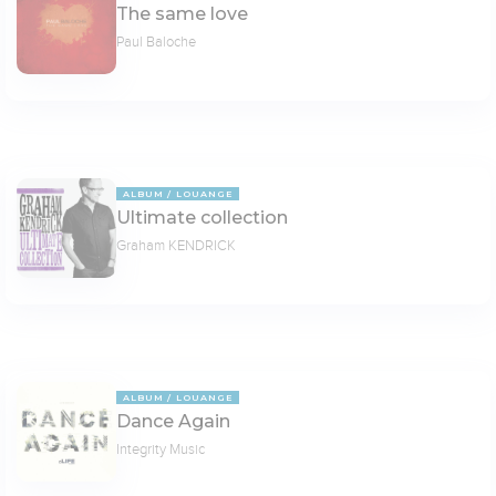
The same love
Paul Baloche
ALBUM
LOUANGE
Ultimate collection
Graham KENDRICK
ALBUM
LOUANGE
Dance Again
Integrity Music