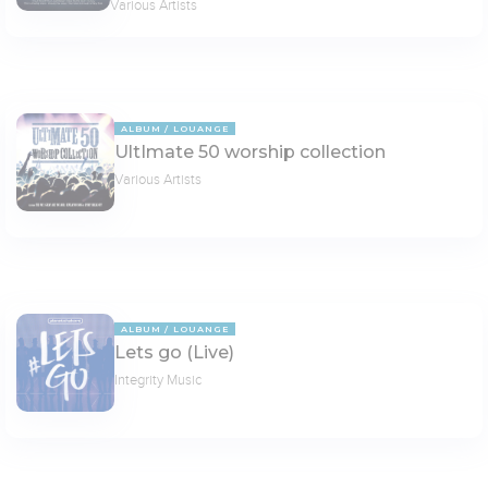
Various Artists
ALBUM
LOUANGE
UltImate 50 worship collection
Various Artists
ALBUM
LOUANGE
Lets go (Live)
Integrity Music