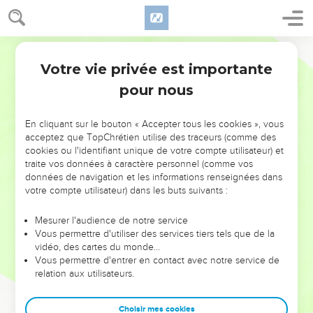
Votre vie privée est importante
pour nous
NE MANQUEZ PAS L’ÉVÉNEMENT
En cliquant sur le bouton « Accepter tous les cookies », vous
DE L’ANNÉE !
acceptez que TopChrétien utilise des traceurs (comme des
cookies ou l'identifiant unique de votre compte utilisateur) et
ET SI LEURS ERREURS POUVAIENT VOUS ÉVITER LES
traite vos données à caractère personnel (comme vos
VOTRES ?
données de navigation et les informations renseignées dans
votre compte utilisateur) dans les buts suivants :
On admire souvent les leaders pour leurs réussites, leur impact,
leur foi ou leur vision. Mais on voit moins les doutes, les erreurs
Mesurer l'audience de notre service
Vous permettre d'utiliser des services tiers tels que de la
et les saisons difficiles qu'ils ont traversés, alors même que ce
vidéo, des cartes du monde…
sont elles qui les ont façonnés.
Vous permettre d'entrer en contact avec notre service de
relation aux utilisateurs.
Dans cette conférence, leaders, entrepreneurs, et responsables
reviennent sur les erreurs marquantes de leur parcours et les
clés pour avancer avec plus de sagesse afin que leurs erreurs
Choisir mes cookies