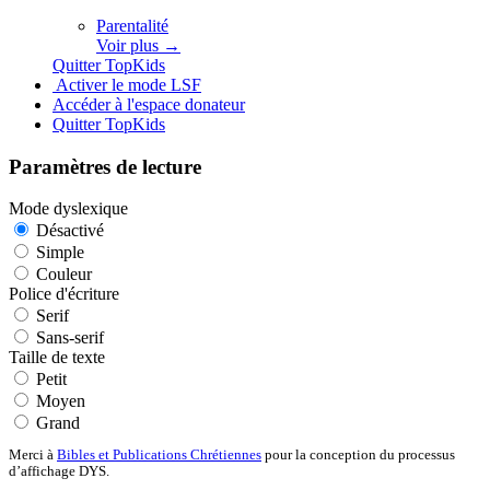
Parentalité
Voir plus →
Quitter TopKids
Activer le mode LSF
Accéder à l'espace donateur
Quitter TopKids
Paramètres de lecture
Mode dyslexique
Désactivé
Simple
Coul
eur
Police d'écriture
Serif
Sans-serif
Taille de texte
Petit
Moyen
Grand
Merci à
Bibles et Publications Chrétiennes
pour la conception du processus
d’affichage DYS.