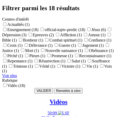
Filtrer parmi les 18 résultats
Centres d'intérêt
Actualités (1)
Enseignement (18)
official-toptv-predic (18)
Jésus (6)
Dépression (3)
Epreuves (2)
Affliction (1)
Amour (1)
Bible (1)
Bonheur (1)
Combat spirituel (1)
Confiance (1)
Croix (1)
Délivrance (1)
Guerre (1)
Jugement (1)
Justice (1)
Mort (1)
Nouvelle naissance (1)
Obéissance (1)
Péché (1)
Pleurs (1)
Promesse (1)
Reconnaissance (1)
Repentance (1)
Résurrection (1)
Salut (1)
Souffrance
(1)
Tristesse (1)
Vérité (1)
Victoire (1)
Vie (1)
Voix
(1)
Voir plus
Rubrique
Vidéo (18)
VALIDER
Vidéos
50:09