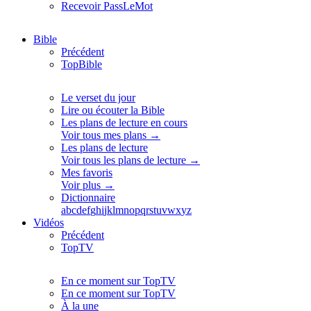
Recevoir PassLeMot
Bible
Précédent
TopBible
Le verset du jour
Lire ou écouter la Bible
Les plans de lecture en cours
Voir tous mes plans →
Les plans de lecture
Voir tous les plans de lecture →
Mes favoris
Voir plus →
Dictionnaire
a
b
c
d
e
f
g
h
i
j
k
l
m
n
o
p
q
r
s
t
u
v
w
x
y
z
Vidéos
Précédent
TopTV
En ce moment sur TopTV
En ce moment sur TopTV
À la une