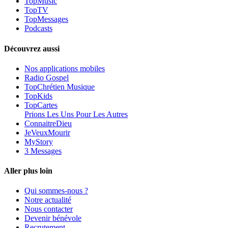
TopMusic
TopTV
TopMessages
Podcasts
Découvrez aussi
Nos applications mobiles
Radio Gospel
TopChrétien Musique
TopKids
TopCartes
Prions Les Uns Pour Les Autres
ConnaitreDieu
JeVeuxMourir
MyStory
3 Messages
Aller plus loin
Qui sommes-nous ?
Notre actualité
Nous contacter
Devenir bénévole
Recrutement