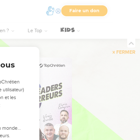
Faire un don
ien ?
Le Top
FERMER
nous
opChrétien
utilisateur)
n et les
:
 du monde…
eurs.