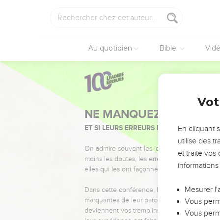
Au quotidien
Bible
Vid
Vot
NE MANQUEZ PAS L’ÉVÉ
ET SI LEURS ERREURS POUVAIENT VOUS 
En cliquant 
utilise des 
On admire souvent les leaders pour leurs réussi
et traite vo
moins les doutes, les erreurs et les saisons di
informations
elles qui les ont façonnés.
Mesurer l'
Dans cette conférence, leaders, entrepreneur
marquantes de leur parcours et les clés pour
Vous perme
deviennent vos tremplins. Que vous guidiez 
Vous perme