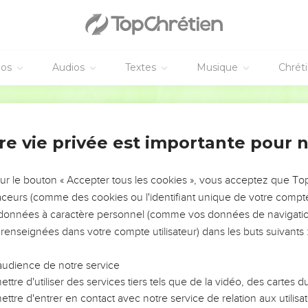
éos
Audios
Textes
Musique
Chrét
re vie privée est importante pour 
NEMENT DE L’ANNÉE !
ÉVITER LES VOTRES ?
sur le bouton « Accepter tous les cookies », vous acceptez que T
traceurs (comme des cookies ou l'identifiant unique de votre compte 
tes, leur impact, leur foi ou leur vision. Mais on voit
s données à caractère personnel (comme vos données de navigatio
fficiles qu'ils ont traversés, alors même que ce sont
 renseignées dans votre compte utilisateur) dans les buts suivants 
audience de notre service
s, et responsables reviennent sur les erreurs
 avancer avec plus de sagesse afin que leurs erreurs
ttre d'utiliser des services tiers tels que de la vidéo, des cartes
un ministère, une équipe, un groupe ou une famille,
ttre d'entrer en contact avec notre service de relation aux utilisat