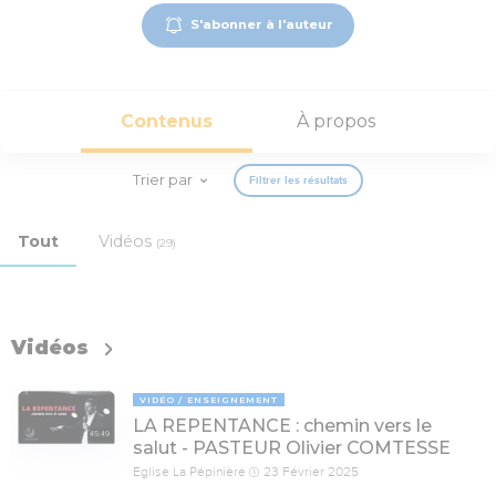
S'abonner à l'auteur
Contenus
À propos
Trier par
Filtrer les résultats
Tout
Vidéos
(29)
Vidéos
VIDÉO
ENSEIGNEMENT
LA REPENTANCE : chemin vers le
45:49
salut - PASTEUR Olivier COMTESSE
Eglise La Pépinière
23 Février 2025