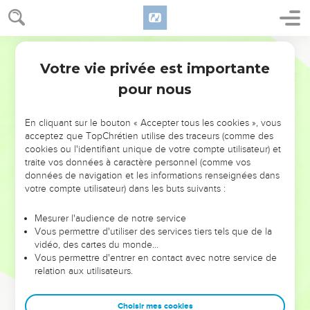
Votre vie privée est importante
pour nous
NE MANQUEZ PAS L’ÉVÉNEMENT
En cliquant sur le bouton « Accepter tous les cookies », vous
DE L’ANNÉE !
acceptez que TopChrétien utilise des traceurs (comme des
cookies ou l'identifiant unique de votre compte utilisateur) et
ET SI LEURS ERREURS POUVAIENT VOUS ÉVITER LES
traite vos données à caractère personnel (comme vos
VOTRES ?
données de navigation et les informations renseignées dans
votre compte utilisateur) dans les buts suivants :
On admire souvent les leaders pour leurs réussites, leur impact,
leur foi ou leur vision. Mais on voit moins les doutes, les erreurs
Mesurer l'audience de notre service
Vous permettre d'utiliser des services tiers tels que de la
et les saisons difficiles qu'ils ont traversés, alors même que ce
vidéo, des cartes du monde…
sont elles qui les ont façonnés.
Vous permettre d'entrer en contact avec notre service de
relation aux utilisateurs.
Dans cette conférence, leaders, entrepreneurs, et responsables
reviennent sur les erreurs marquantes de leur parcours et les
clés pour avancer avec plus de sagesse afin que leurs erreurs
Choisir mes cookies