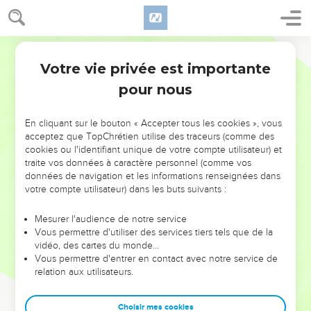
Votre vie privée est importante
pour nous
NE MANQUEZ PAS L’ÉVÉNEMENT
En cliquant sur le bouton « Accepter tous les cookies », vous
DE L’ANNÉE !
acceptez que TopChrétien utilise des traceurs (comme des
cookies ou l'identifiant unique de votre compte utilisateur) et
ET SI LEURS ERREURS POUVAIENT VOUS ÉVITER LES
traite vos données à caractère personnel (comme vos
VOTRES ?
données de navigation et les informations renseignées dans
votre compte utilisateur) dans les buts suivants :
On admire souvent les leaders pour leurs réussites, leur impact,
leur foi ou leur vision. Mais on voit moins les doutes, les erreurs
Mesurer l'audience de notre service
Vous permettre d'utiliser des services tiers tels que de la
et les saisons difficiles qu'ils ont traversés, alors même que ce
vidéo, des cartes du monde…
sont elles qui les ont façonnés.
Vous permettre d'entrer en contact avec notre service de
relation aux utilisateurs.
Dans cette conférence, leaders, entrepreneurs, et responsables
reviennent sur les erreurs marquantes de leur parcours et les
clés pour avancer avec plus de sagesse afin que leurs erreurs
Choisir mes cookies