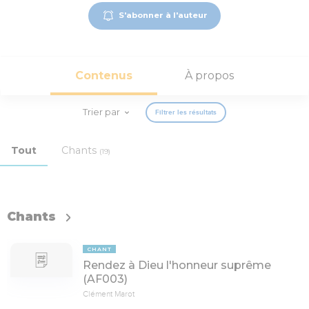
S'abonner à l'auteur
Contenus
À propos
Trier par
Filtrer les résultats
Tout
Chants
(19)
Chants
CHANT
Rendez à Dieu l'honneur suprême
(AF003)
Clément Marot