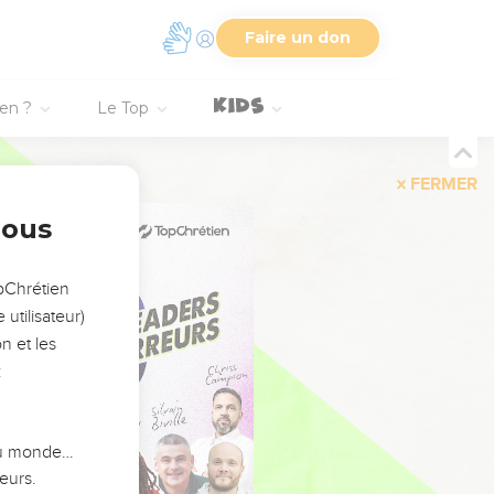
Faire un don
ien ?
Le Top
FERMER
nous
opChrétien
utilisateur)
n et les
:
 du monde…
eurs.