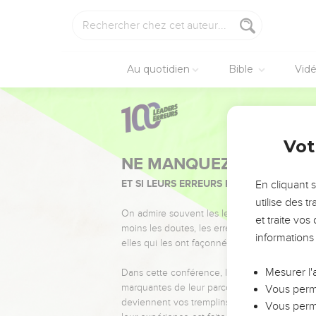
Au quotidien
Bible
Vid
Vot
NE MANQUEZ PAS L’ÉVÉ
ET SI LEURS ERREURS POUVAIENT VOUS 
En cliquant 
utilise des 
On admire souvent les leaders pour leurs réussi
et traite vo
moins les doutes, les erreurs et les saisons di
informations
elles qui les ont façonnés.
Mesurer l'
Dans cette conférence, leaders, entrepreneur
marquantes de leur parcours et les clés pour
Vous perme
deviennent vos tremplins. Que vous guidiez 
Vous perme