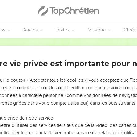
éos
Audios
Textes
Musique
Chrét
re vie privée est importante pour 
NEMENT DE L’ANNÉE !
ÉVITER LES VOTRES ?
sur le bouton « Accepter tous les cookies », vous acceptez que T
traceurs (comme des cookies ou l'identifiant unique de votre compte 
tes, leur impact, leur foi ou leur vision. Mais on voit
s données à caractère personnel (comme vos données de navigatio
fficiles qu'ils ont traversés, alors même que ce sont
 renseignées dans votre compte utilisateur) dans les buts suivants 
audience de notre service
s, et responsables reviennent sur les erreurs
 avancer avec plus de sagesse afin que leurs erreurs
ttre d'utiliser des services tiers tels que de la vidéo, des cartes
un ministère, une équipe, un groupe ou une famille,
ttre d'entrer en contact avec notre service de relation aux utilisat