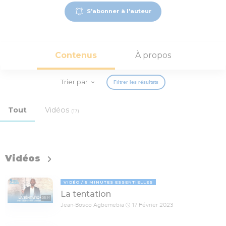
S'abonner à l'auteur
Contenus
À propos
Trier par
Filtrer les résultats
Tout
Vidéos
(17)
Vidéos
VIDÉO
5 MINUTES ESSENTIELLES
La tentation
05:14
Jean-Bosco Agbemebia
17 Février 2023