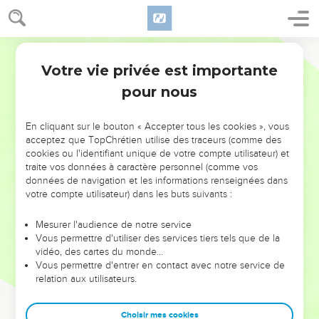
Votre vie privée est importante
pour nous
NE MANQUEZ PAS L’ÉVÉNEMENT
En cliquant sur le bouton « Accepter tous les cookies », vous
DE L’ANNÉE !
acceptez que TopChrétien utilise des traceurs (comme des
cookies ou l'identifiant unique de votre compte utilisateur) et
ET SI LEURS ERREURS POUVAIENT VOUS ÉVITER LES
traite vos données à caractère personnel (comme vos
VOTRES ?
données de navigation et les informations renseignées dans
votre compte utilisateur) dans les buts suivants :
On admire souvent les leaders pour leurs réussites, leur impact,
leur foi ou leur vision. Mais on voit moins les doutes, les erreurs
Mesurer l'audience de notre service
Vous permettre d'utiliser des services tiers tels que de la
et les saisons difficiles qu'ils ont traversés, alors même que ce
vidéo, des cartes du monde…
sont elles qui les ont façonnés.
Vous permettre d'entrer en contact avec notre service de
relation aux utilisateurs.
Dans cette conférence, leaders, entrepreneurs, et responsables
reviennent sur les erreurs marquantes de leur parcours et les
clés pour avancer avec plus de sagesse afin que leurs erreurs
Choisir mes cookies