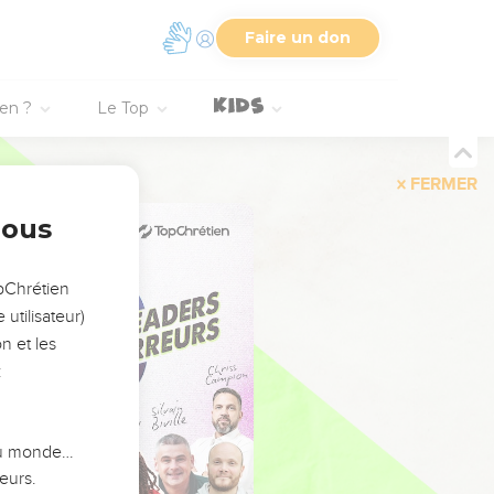
Faire un don
ien ?
Le Top
FERMER
nous
opChrétien
utilisateur)
n et les
:
 du monde…
eurs.