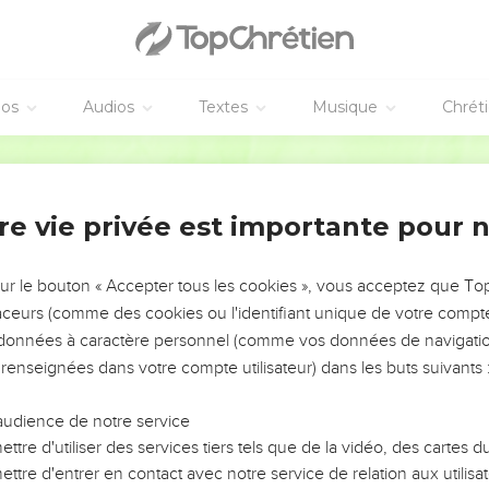
éos
Audios
Textes
Musique
Chrét
re vie privée est importante pour 
NEMENT DE L’ANNÉE !
ÉVITER LES VOTRES ?
sur le bouton « Accepter tous les cookies », vous acceptez que T
traceurs (comme des cookies ou l'identifiant unique de votre compte 
tes, leur impact, leur foi ou leur vision. Mais on voit
s données à caractère personnel (comme vos données de navigatio
fficiles qu'ils ont traversés, alors même que ce sont
 renseignées dans votre compte utilisateur) dans les buts suivants 
audience de notre service
s, et responsables reviennent sur les erreurs
 avancer avec plus de sagesse afin que leurs erreurs
ttre d'utiliser des services tiers tels que de la vidéo, des cartes
un ministère, une équipe, un groupe ou une famille,
ttre d'entrer en contact avec notre service de relation aux utilisat