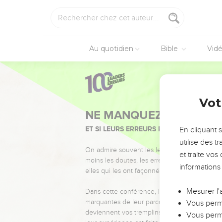
Au quotidien
Bible
Vid
Vot
NE MANQUEZ PAS L’ÉVÉ
ET SI LEURS ERREURS POUVAIENT VOUS 
En cliquant 
utilise des 
On admire souvent les leaders pour leurs réussi
et traite vo
moins les doutes, les erreurs et les saisons di
informations
elles qui les ont façonnés.
Mesurer l'
Dans cette conférence, leaders, entrepreneur
marquantes de leur parcours et les clés pour
Vous perme
deviennent vos tremplins. Que vous guidiez 
Vous perme