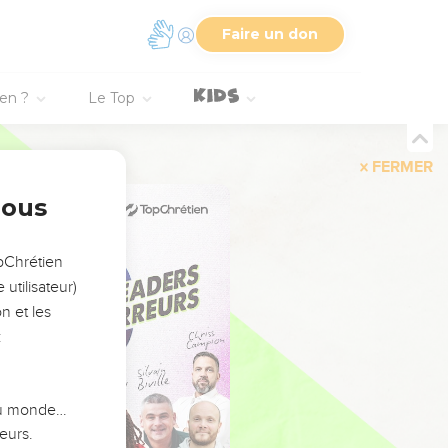
Faire un don
ien ?
Le Top
FERMER
nous
opChrétien
utilisateur)
n et les
:
 du monde…
eurs.