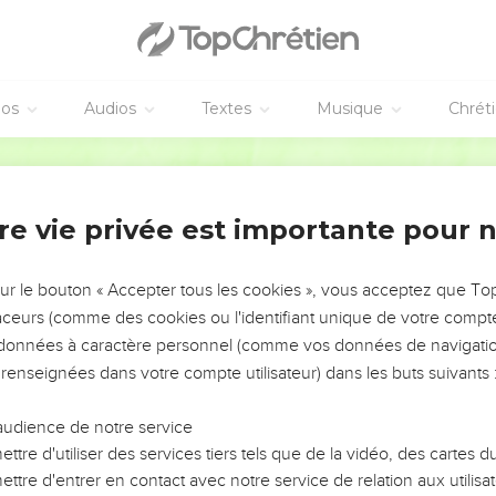
éos
Audios
Textes
Musique
Chrét
re vie privée est importante pour 
NEMENT DE L’ANNÉE !
ÉVITER LES VOTRES ?
sur le bouton « Accepter tous les cookies », vous acceptez que T
traceurs (comme des cookies ou l'identifiant unique de votre compte 
tes, leur impact, leur foi ou leur vision. Mais on voit
s données à caractère personnel (comme vos données de navigatio
fficiles qu'ils ont traversés, alors même que ce sont
 renseignées dans votre compte utilisateur) dans les buts suivants 
audience de notre service
s, et responsables reviennent sur les erreurs
 avancer avec plus de sagesse afin que leurs erreurs
ttre d'utiliser des services tiers tels que de la vidéo, des cartes
un ministère, une équipe, un groupe ou une famille,
ttre d'entrer en contact avec notre service de relation aux utilisat