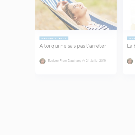
MESSAGE TEXTE
MES
A toi qui ne sais pas t'arrêter
La 
Evelyne Frère Datcharry
24 Juillet 2019