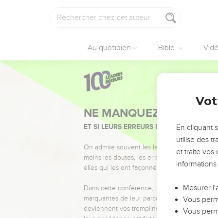
Au quotidien
Bible
Vid
Vot
NE MANQUEZ PAS L’ÉVÉ
ET SI LEURS ERREURS POUVAIENT VOUS 
En cliquant 
utilise des 
On admire souvent les leaders pour leurs réussi
et traite vo
moins les doutes, les erreurs et les saisons di
informations
elles qui les ont façonnés.
Mesurer l'
Dans cette conférence, leaders, entrepreneur
marquantes de leur parcours et les clés pour
Vous perme
deviennent vos tremplins. Que vous guidiez 
Vous perme