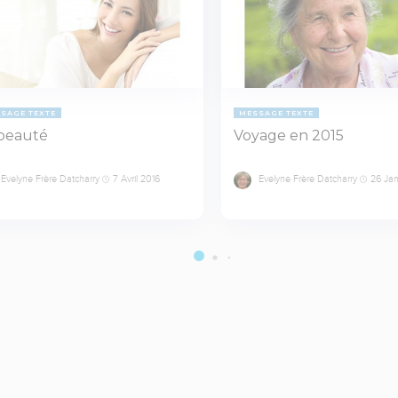
SAGE TEXTE
MESSAGE TEXTE
beauté
Voyage en 2015
Evelyne Frère Datcharry
7 Avril 2016
Evelyne Frère Datcharry
26 Jan