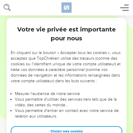
Votre vie privée est importante
pour nous
NE MANQUEZ PAS L’ÉVÉNEMENT
En cliquant sur le bouton « Accepter tous les cookies », vous
DE L’ANNÉE !
acceptez que TopChrétien utilise des traceurs (comme des
cookies ou l'identifiant unique de votre compte utilisateur) et
ET SI LEURS ERREURS POUVAIENT VOUS ÉVITER LES
traite vos données à caractère personnel (comme vos
VOTRES ?
données de navigation et les informations renseignées dans
votre compte utilisateur) dans les buts suivants :
On admire souvent les leaders pour leurs réussites, leur impact,
leur foi ou leur vision. Mais on voit moins les doutes, les erreurs
Mesurer l'audience de notre service
Vous permettre d'utiliser des services tiers tels que de la
et les saisons difficiles qu'ils ont traversés, alors même que ce
vidéo, des cartes du monde…
sont elles qui les ont façonnés.
Vous permettre d'entrer en contact avec notre service de
relation aux utilisateurs.
Dans cette conférence, leaders, entrepreneurs, et responsables
reviennent sur les erreurs marquantes de leur parcours et les
clés pour avancer avec plus de sagesse afin que leurs erreurs
Choisir mes cookies