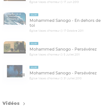
Église Vases d'honneur
17 Juin 2013
CLIP
Mohammed Sanogo - En dehors de
05:51
toi
Église Vases d'honneur
17 Octobre 2011
CLIP
Mohammed Sanogo - Persévérez
05:42
Église Vases d'honneur
5 Juillet 2011
CLIP
Mohammed Sanogo - Persévérez
05:11
Église Vases d'honneur
31 Juillet 2010
Vidéos