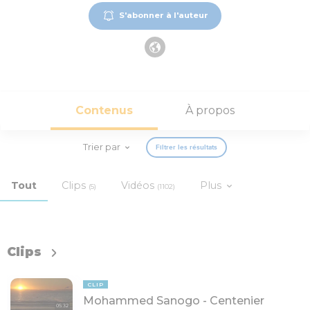
S'abonner à l'auteur
Contenus
À propos
Trier par
Filtrer les résultats
Tout
Clips
Vidéos
Plus
(5)
(1102)
Clips
CLIP
Mohammed Sanogo - Centenier
05:32