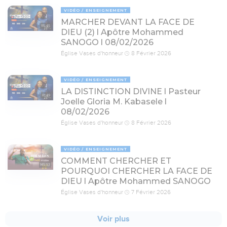
VIDÉO
ENSEIGNEMENT
MARCHER DEVANT LA FACE DE
115:45
DIEU (2) l Apôtre Mohammed
SANOGO l 08/02/2026
Église Vases d'honneur
8 Février 2026
VIDÉO
ENSEIGNEMENT
LA DISTINCTION DIVINE l Pasteur
81:49
Joelle Gloria M. Kabasele l
08/02/2026
Église Vases d'honneur
8 Février 2026
VIDÉO
ENSEIGNEMENT
COMMENT CHERCHER ET
145:53
POURQUOI CHERCHER LA FACE DE
DIEU l Apôtre Mohammed SANOGO
Église Vases d'honneur
7 Février 2026
Voir plus