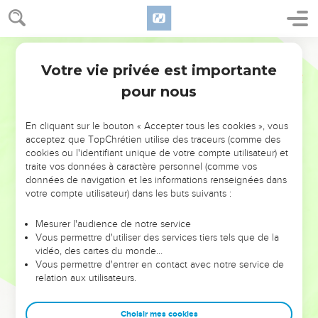
Votre vie privée est importante
pour nous
NE MANQUEZ PAS L’ÉVÉNEMENT
En cliquant sur le bouton « Accepter tous les cookies », vous
DE L’ANNÉE !
acceptez que TopChrétien utilise des traceurs (comme des
cookies ou l'identifiant unique de votre compte utilisateur) et
ET SI LEURS ERREURS POUVAIENT VOUS ÉVITER LES
traite vos données à caractère personnel (comme vos
VOTRES ?
données de navigation et les informations renseignées dans
votre compte utilisateur) dans les buts suivants :
On admire souvent les leaders pour leurs réussites, leur impact,
leur foi ou leur vision. Mais on voit moins les doutes, les erreurs
Mesurer l'audience de notre service
Vous permettre d'utiliser des services tiers tels que de la
et les saisons difficiles qu'ils ont traversés, alors même que ce
vidéo, des cartes du monde…
sont elles qui les ont façonnés.
Vous permettre d'entrer en contact avec notre service de
relation aux utilisateurs.
Dans cette conférence, leaders, entrepreneurs, et responsables
reviennent sur les erreurs marquantes de leur parcours et les
clés pour avancer avec plus de sagesse afin que leurs erreurs
Choisir mes cookies