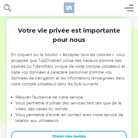
Votre vie privée est importante
pour nous
NE MANQUEZ PAS L’ÉVÉNEMENT
En cliquant sur le bouton « Accepter tous les cookies », vous
DE L’ANNÉE !
acceptez que TopChrétien utilise des traceurs (comme des
cookies ou l'identifiant unique de votre compte utilisateur) et
ET SI LEURS ERREURS POUVAIENT VOUS ÉVITER LES
traite vos données à caractère personnel (comme vos
VOTRES ?
données de navigation et les informations renseignées dans
votre compte utilisateur) dans les buts suivants :
On admire souvent les leaders pour leurs réussites, leur impact,
leur foi ou leur vision. Mais on voit moins les doutes, les erreurs
Mesurer l'audience de notre service
Vous permettre d'utiliser des services tiers tels que de la
et les saisons difficiles qu'ils ont traversés, alors même que ce
vidéo, des cartes du monde…
sont elles qui les ont façonnés.
Vous permettre d'entrer en contact avec notre service de
relation aux utilisateurs.
Dans cette conférence, leaders, entrepreneurs, et responsables
reviennent sur les erreurs marquantes de leur parcours et les
clés pour avancer avec plus de sagesse afin que leurs erreurs
Choisir mes cookies