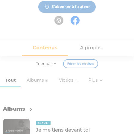
S'abonner à l'auteur
Contenus
À propos
Trier par
Filtrer les résultats
Tout
Albums
Vidéos
Plus
(3)
(1)
Albums
ALBUM
Je me tiens devant toi