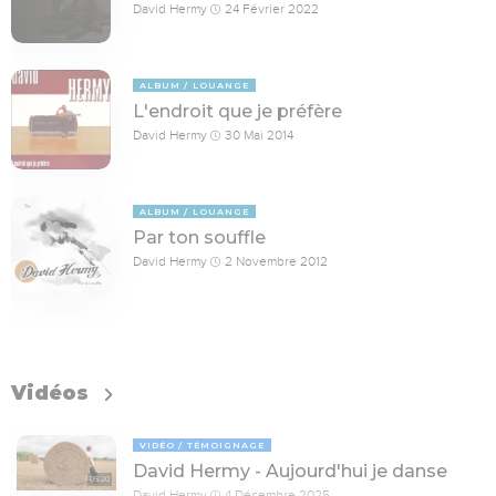
David Hermy
24 Février 2022
ALBUM
LOUANGE
L'endroit que je préfère
David Hermy
30 Mai 2014
ALBUM
LOUANGE
Par ton souffle
David Hermy
2 Novembre 2012
Vidéos
VIDÉO
TÉMOIGNAGE
David Hermy - Aujourd'hui je danse
05:20
David Hermy
4 Décembre 2025