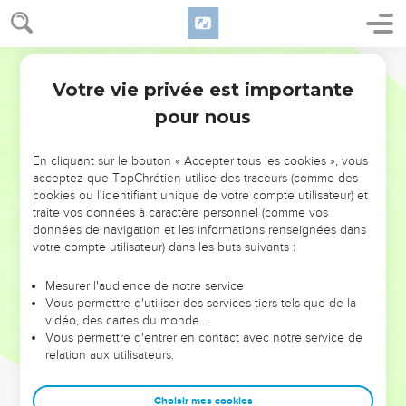
Votre vie privée est importante
pour nous
NE MANQUEZ PAS L’ÉVÉNEMENT
En cliquant sur le bouton « Accepter tous les cookies », vous
DE L’ANNÉE !
acceptez que TopChrétien utilise des traceurs (comme des
cookies ou l'identifiant unique de votre compte utilisateur) et
ET SI LEURS ERREURS POUVAIENT VOUS ÉVITER LES
traite vos données à caractère personnel (comme vos
VOTRES ?
données de navigation et les informations renseignées dans
votre compte utilisateur) dans les buts suivants :
On admire souvent les leaders pour leurs réussites, leur impact,
leur foi ou leur vision. Mais on voit moins les doutes, les erreurs
Mesurer l'audience de notre service
Vous permettre d'utiliser des services tiers tels que de la
et les saisons difficiles qu'ils ont traversés, alors même que ce
vidéo, des cartes du monde…
sont elles qui les ont façonnés.
Vous permettre d'entrer en contact avec notre service de
relation aux utilisateurs.
Dans cette conférence, leaders, entrepreneurs, et responsables
reviennent sur les erreurs marquantes de leur parcours et les
clés pour avancer avec plus de sagesse afin que leurs erreurs
Choisir mes cookies