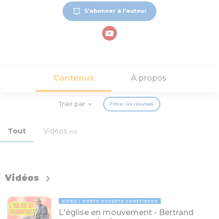
S'abonner à l'auteur
Contenus
À propos
Trier par
Filtrer les résultats
Tout
Vidéos
(43)
Vidéos
VIDÉO
PORTE OUVERTE CHRÉTIENNE
L'église en mouvement - Bertrand
110:46