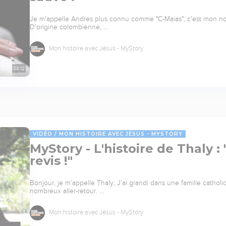
Je m'appelle Andres plus connu comme "C-Maias", c'est mon nom 
D'origine colombienne, …
Mon histoire avec Jésus - MyStory
08:12
VIDÉO
MON HISTOIRE AVEC JÉSUS - MYSTORY
MyStory - L'histoire de Thaly :
revis !"
Bonjour, je m’appelle Thaly, J’ai grandi dans une famille cathol
nombreux aller-retour. …
Mon histoire avec Jésus - MyStory