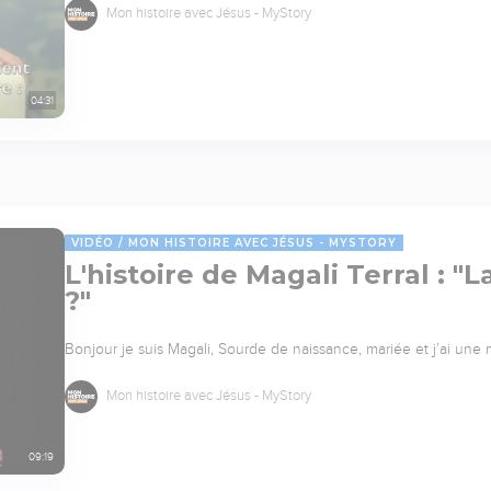
Mon histoire avec Jésus - MyStory
04:31
VIDÉO
MON HISTOIRE AVEC JÉSUS - MYSTORY
L'histoire de Magali Terral : "L
?"
Bonjour je suis Magali, Sourde de naissance, mariée et j’ai une m
Mon histoire avec Jésus - MyStory
09:19