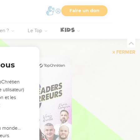
Faire un don
ien ?
Le Top
FERMER
nous
opChrétien
utilisateur)
n et les
:
 du monde…
eurs.