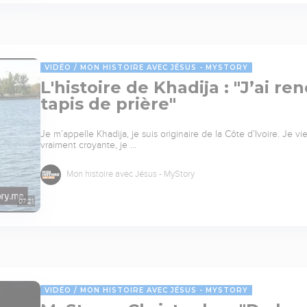
VIDÉO
MON HISTOIRE AVEC JÉSUS - MYSTORY
L'histoire de Khadija : "J’ai r
tapis de prière"
Je m’appelle Khadija, je suis originaire de la Côte d’Ivoire. Je 
vraiment croyante, je …
Mon histoire avec Jésus - MyStory
07:21
VIDÉO
MON HISTOIRE AVEC JÉSUS - MYSTORY