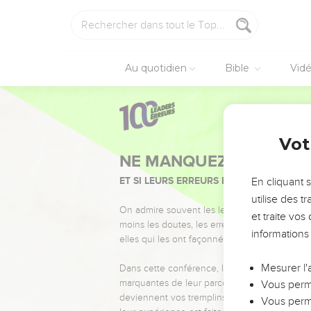
Au quotidien
Bible
Vid
Vot
NE MANQUEZ PAS L’ÉVÉ
ET SI LEURS ERREURS POUVAIENT VOUS 
En cliquant 
utilise des 
On admire souvent les leaders pour leurs réussi
et traite vo
moins les doutes, les erreurs et les saisons di
informations
elles qui les ont façonnés.
Mesurer l'
Dans cette conférence, leaders, entrepreneur
marquantes de leur parcours et les clés pour
Vous perme
deviennent vos tremplins. Que vous guidiez 
Vous perme