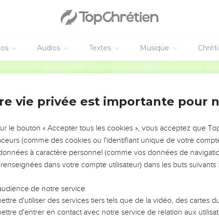
éos
Audios
Textes
Musique
Chrét
re vie privée est importante pour 
NEMENT DE L’ANNÉE !
ÉVITER LES VOTRES ?
sur le bouton « Accepter tous les cookies », vous acceptez que T
traceurs (comme des cookies ou l'identifiant unique de votre compte 
tes, leur impact, leur foi ou leur vision. Mais on voit
s données à caractère personnel (comme vos données de navigatio
fficiles qu'ils ont traversés, alors même que ce sont
 renseignées dans votre compte utilisateur) dans les buts suivants 
audience de notre service
s, et responsables reviennent sur les erreurs
 avancer avec plus de sagesse afin que leurs erreurs
ttre d'utiliser des services tiers tels que de la vidéo, des cartes
un ministère, une équipe, un groupe ou une famille,
ttre d'entrer en contact avec notre service de relation aux utilisat