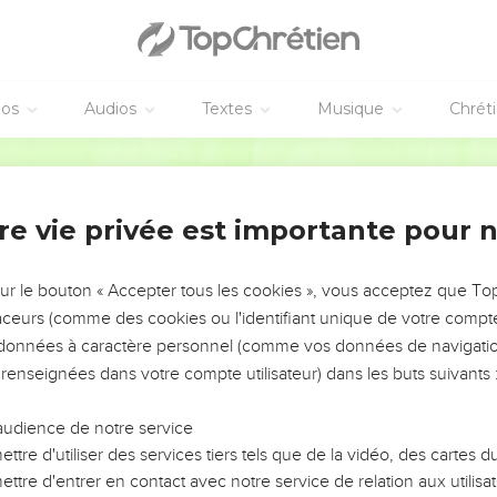
éos
Audios
Textes
Musique
Chrét
re vie privée est importante pour 
NEMENT DE L’ANNÉE !
ÉVITER LES VOTRES ?
sur le bouton « Accepter tous les cookies », vous acceptez que T
traceurs (comme des cookies ou l'identifiant unique de votre compte 
tes, leur impact, leur foi ou leur vision. Mais on voit
s données à caractère personnel (comme vos données de navigatio
fficiles qu'ils ont traversés, alors même que ce sont
 renseignées dans votre compte utilisateur) dans les buts suivants 
audience de notre service
s, et responsables reviennent sur les erreurs
 avancer avec plus de sagesse afin que leurs erreurs
ttre d'utiliser des services tiers tels que de la vidéo, des cartes
un ministère, une équipe, un groupe ou une famille,
ttre d'entrer en contact avec notre service de relation aux utilisat