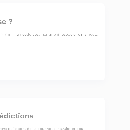
se ?
e ? Y-a-t-il un code vestimentaire à respecter dans nos …
édictions
ns qu’ils sont écrits pour nous instruire et pour …