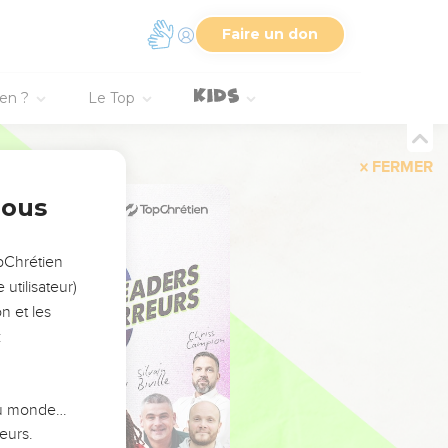
Faire un don
ien ?
Le Top
FERMER
nous
opChrétien
utilisateur)
n et les
:
 du monde…
eurs.