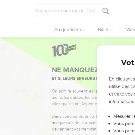
Au quotidien
Bible
Vid
Vot
NE MANQUEZ PAS L’ÉVÉ
ET SI LEURS ERREURS POUVAIENT VOUS 
En cliquant 
utilise des 
On admire souvent les leaders pour leurs réussi
et traite vo
moins les doutes, les erreurs et les saisons di
informations
elles qui les ont façonnés.
Mesurer l'
Dans cette conférence, leaders, entrepreneur
marquantes de leur parcours et les clés pour
Vous perme
deviennent vos tremplins. Que vous guidiez 
Vous perme