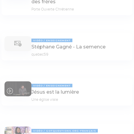
des frères
Porte Ouverte Chrétienne
VIDÉO
ENSEIGNEMENT
Stéphane Gagné - La semence
quebec59
VIDÉO
ENSEIGNEMENT
Jésus est la lumière
45:07
Une église vraie
VIDÉO
GOTQUESTIONS.ORG-FRANÇAIS