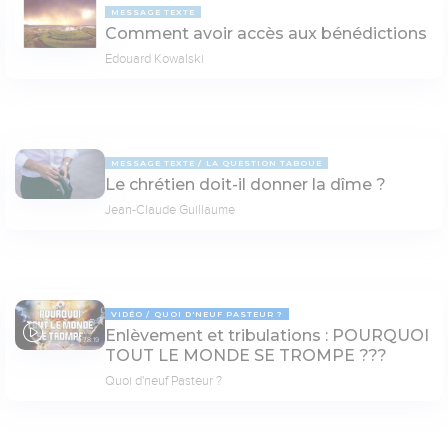
MESSAGE TEXTE
Comment avoir accès aux bénédictions
Edouard Kowalski
MESSAGE TEXTE
LA QUESTION TABOUE
Le chrétien doit-il donner la dîme ?
Jean-Claude Guillaume
VIDÉO
QUOI D'NEUF PASTEUR ?
Enlèvement et tribulations : POURQUOI
78:19
TOUT LE MONDE SE TROMPE ???
Quoi d'neuf Pasteur ?