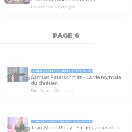
04:45
GotQuestions.org-Français
PAGE 6
VIDÉO
PORTE OUVERTE CHRÉTIENNE
Samuel Peterschmitt - La vie normale
65:58
du chrétien
Porte Ouverte Chrétienne
VIDÉO
PORTE OUVERTE CHRÉTIENNE
Jean-Marie Ribay - Satan, l'accusateur
35:46