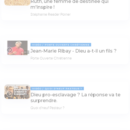
Ruth, une femme de destinée qui
m'inspire !
Stéphanie Reader Poirier
VIDÉO
PORTE OUVERTE CHRÉTIENNE
Jean-Marie Ribay - Dieu a-t-il un fils ?
53:17
Porte Ouverte Chrétienne
VIDÉO
QUOI D'NEUF PASTEUR ?
Dieu pro-esclavage ? La réponse va te
30:13
surprendre.
Quoi d'neuf Pasteur ?