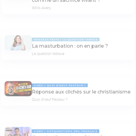
comme un sacrifice vivant ?
Willis Avery
MESSAGE TEXTE
LA QUESTION TABOUE
La masturbation : on en parle ?
La question taboue
VIDÉO
QUOI D'NEUF PASTEUR ?
Réponse aux clichés sur le christianisme
09:03
Quoi d'neuf Pasteur ?
VIDÉO
GOTQUESTIONS.ORG-FRANÇAIS