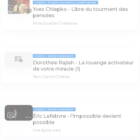
VIDÉO
PORTE OUVERTE CHRÉTIENNE
Yves Chlepko - Libre du tourment des
57:22
pensées
Porte Ouverte Chrétienne
VIDÉO
ENSEIGNEMENT
Dorothée Rajiah - La louange activateur
de votre miracle (1)
Paris Centre Chrétien
VIDÉO
ENSEIGNEMENT
Éric Lefebvre - l'impossible devient
69:54
possible
Une église vraie