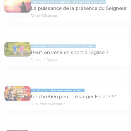
MESSAGE TEXTE
ENSEIGNEMENTS BIBLIQUES
La puissance de la présence du Seigneur
David Wilkerson
MESSAGE TEXTE
LA QUESTION TABOUE
Peut-on venir en short à l’église ?
Elisabeth Dugas
VIDÉO
QUOI D'NEUF PASTEUR ?
Un chrétien peut il manger Halal ???
17:21
Quoi d'neuf Pasteur ?