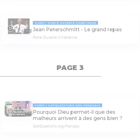
VIDÉO
PORTE OUVERTE CHRÉTIENNE
Jean Peterschmitt - Le grand repas
50:40
Porte Ouverte Chrétienne
PAGE 3
VIDÉO
GOTQUESTIONS.ORG-FRANÇAIS
Pourquoi Dieu permet-il que des
03:33
malheurs arrivent à des gens bien ?
GotQuestions.org-Français