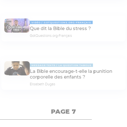
VIDÉO
GOTQUESTIONS.ORG-FRANÇAIS
Que dit la Bible du stress ?
08:37
GotQuestions.org-Français
MESSAGE TEXTE
LA QUESTION TABOUE
La Bible encourage-t-elle la punition
corporelle des enfants ?
Elisabeth Dugas
PAGE 7