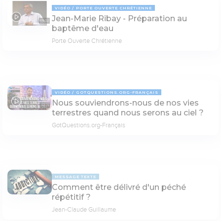
VIDÉO
PORTE OUVERTE CHRÉTIENNE
Jean-Marie Ribay - Préparation au
69:02
baptême d'eau
Porte Ouverte Chrétienne
VIDÉO
GOTQUESTIONS.ORG-FRANÇAIS
Nous souviendrons-nous de nos vies
02:31
terrestres quand nous serons au ciel ?
GotQuestions.org-Français
MESSAGE TEXTE
Comment être délivré d'un péché
répétitif ?
Jean-Claude Guillaume