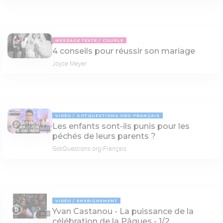
MESSAGE TEXTE
COUPLE
4 conseils pour réussir son mariage
Joyce Meyer
VIDÉO
GOTQUESTIONS.ORG-FRANÇAIS
Les enfants sont-ils punis pour les
03:22
péchés de leurs parents ?
GotQuestions.org-Français
VIDÉO
ENSEIGNEMENT
Yvan Castanou - La puissance de la
28:25
célébration de la Pâques - 1/2