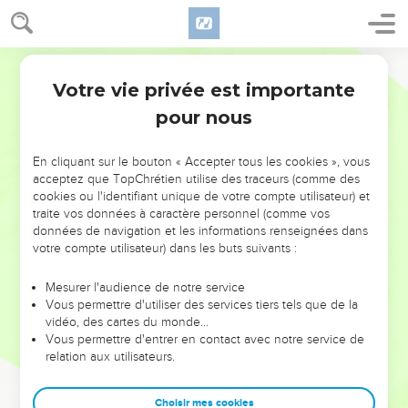
Votre vie privée est importante
pour nous
NE MANQUEZ PAS L’ÉVÉNEMENT
En cliquant sur le bouton « Accepter tous les cookies », vous
acceptez que TopChrétien utilise des traceurs (comme des
DE L’ANNÉE !
cookies ou l'identifiant unique de votre compte utilisateur) et
ET SI LEURS ERREURS POUVAIENT VOUS ÉVITER LES
traite vos données à caractère personnel (comme vos
VOTRES ?
données de navigation et les informations renseignées dans
votre compte utilisateur) dans les buts suivants :
On admire souvent les leaders pour leurs réussites, leur impact,
leur foi ou leur vision. Mais on voit moins les doutes, les erreurs
Mesurer l'audience de notre service
Vous permettre d'utiliser des services tiers tels que de la
et les saisons difficiles qu'ils ont traversés, alors même que ce
vidéo, des cartes du monde…
sont elles qui les ont façonnés.
Vous permettre d'entrer en contact avec notre service de
relation aux utilisateurs.
Dans cette conférence, leaders, entrepreneurs, et responsables
reviennent sur les erreurs marquantes de leur parcours et les
clés pour avancer avec plus de sagesse afin que leurs erreurs
Choisir mes cookies