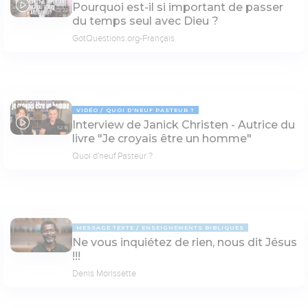
Pourquoi est-il si important de passer
03:22
du temps seul avec Dieu ?
GotQuestions.org-Français
VIDÉO
QUOI D'NEUF PASTEUR ?
Interview de Janick Christen - Autrice du
52:16
livre "Je croyais être un homme"
Quoi d'neuf Pasteur ?
MESSAGE TEXTE
ENSEIGNEMENTS BIBLIQUES
Ne vous inquiétez de rien, nous dit Jésus
!!!
Denis Morissette