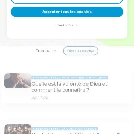
deviennent vos tremplins. Que vous guidiez un ministère, une
équipe, un groupe ou une famille, leur expérience est faite
Accepter tous les cookies
pour vous.
Tout refuser
Je découvre l’événement
Trier par
Filtrer les résultats
MESSAGE TEXTE
ENSEIGNEMENTS BIBLIQUES
Quelle est la volonté de Dieu et
comment la connaître ?
John Piper
MESSAGE TEXTE
LA QUESTION TABOUE