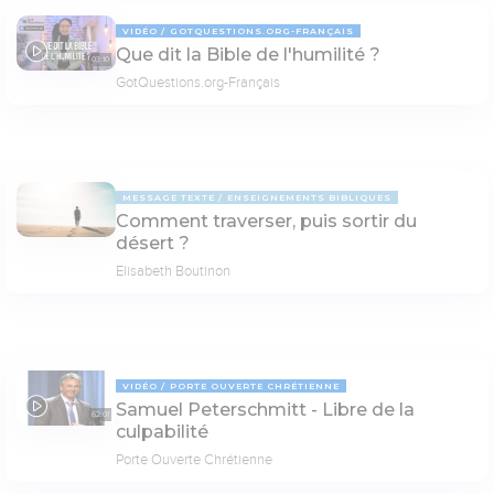
VIDÉO
GOTQUESTIONS.ORG-FRANÇAIS
Que dit la Bible de l'humilité ?
03:10
GotQuestions.org-Français
MESSAGE TEXTE
ENSEIGNEMENTS BIBLIQUES
Comment traverser, puis sortir du
désert ?
Elisabeth Boutinon
VIDÉO
PORTE OUVERTE CHRÉTIENNE
Samuel Peterschmitt - Libre de la
62:01
culpabilité
Porte Ouverte Chrétienne