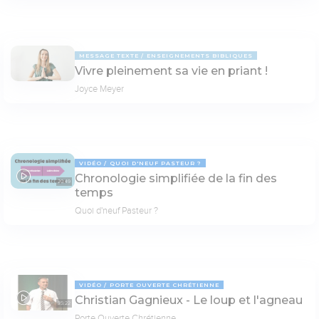
MESSAGE TEXTE
ENSEIGNEMENTS BIBLIQUES
Vivre pleinement sa vie en priant !
Joyce Meyer
VIDÉO
QUOI D'NEUF PASTEUR ?
Chronologie simplifiée de la fin des
20:49
temps
Quoi d'neuf Pasteur ?
VIDÉO
PORTE OUVERTE CHRÉTIENNE
Christian Gagnieux - Le loup et l'agneau
35:22
Porte Ouverte Chrétienne