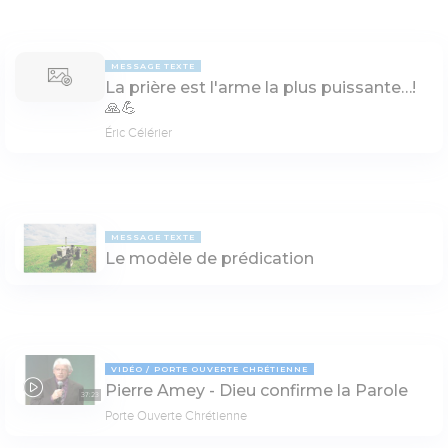
MESSAGE TEXTE
La prière est l'arme la plus puissante…!
🙏💪
Éric Célérier
MESSAGE TEXTE
Le modèle de prédication
VIDÉO
PORTE OUVERTE CHRÉTIENNE
Pierre Amey - Dieu confirme la Parole
37:23
Porte Ouverte Chrétienne