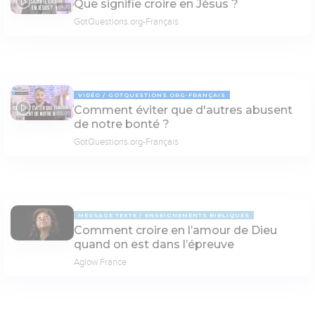
Que signifie croire en Jésus ?
04:10
GotQuestions.org-Français
VIDÉO
GOTQUESTIONS.ORG-FRANÇAIS
Comment éviter que d'autres abusent
05:00
de notre bonté ?
GotQuestions.org-Français
MESSAGE TEXTE
ENSEIGNEMENTS BIBLIQUES
Comment croire en l’amour de Dieu
quand on est dans l’épreuve
Aglow France