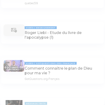
quebec59
VIDÉO
ENSEIGNEMENT
Roger Liebi - Etude du livre de
l'apocalypse (1)
VIDÉO
GOTQUESTIONS.ORG-FRANÇAIS
Comment connaître le plan de Dieu
04:46
pour ma vie ?
GotQuestions.org-Français
MESSAGE TEXTE