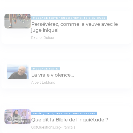
MESSAGE TEXTE
ENSEIGNEMENTS BIBLIQUES
Persévérez, comme la veuve avec le
juge inique!
Rachel Dufour
MESSAGE TEXTE
La vraie violence…
Albert Leblond
VIDÉO
GOTQUESTIONS.ORG-FRANÇAIS
Que dit la Bible de l’inquiétude ?
02:19
GotQuestions.org-Français