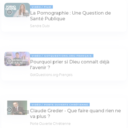
VIDÉO
FILM
La Pornographie : Une Question de
18:39
Santé Publique
Sandra Dubi
VIDÉO
GOTQUESTIONS.ORG-FRANÇAIS
Pourquoi prier si Dieu connaît déjà
04:24
l'avenir ?
GotQuestions.org-Français
VIDÉO
PORTE OUVERTE CHRÉTIENNE
Claude Greder - Que faire quand rien ne
50:50
va plus ?
Porte Ouverte Chrétienne