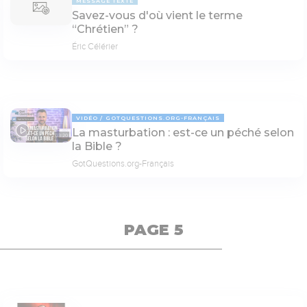
MESSAGE TEXTE
Savez-vous d'où vient le terme
“Chrétien” ?
Éric Célérier
VIDÉO
GOTQUESTIONS.ORG-FRANÇAIS
La masturbation : est-ce un péché selon
03:20
la Bible ?
GotQuestions.org-Français
PAGE 5