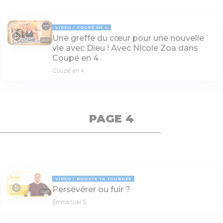
VIDÉO
COUPÉ EN 4
Une greffe du cœur pour une nouvelle
29:01
vie avec Dieu ! Avec Nicole Zoa dans
Coupé en 4
Coupé en 4
PAGE 4
VIDÉO
BOOSTE TA JOURNÉE
Persévérer ou fuir ?
02:58
Emmanuel S.