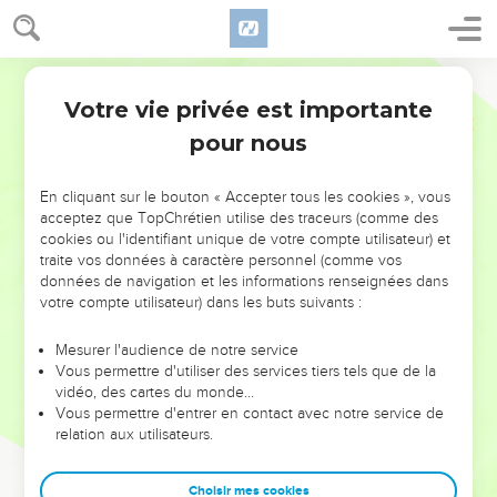
Votre vie privée est importante
pour nous
NE MANQUEZ PAS L’ÉVÉNEMENT
En cliquant sur le bouton « Accepter tous les cookies », vous
acceptez que TopChrétien utilise des traceurs (comme des
DE L’ANNÉE !
cookies ou l'identifiant unique de votre compte utilisateur) et
ET SI LEURS ERREURS POUVAIENT VOUS ÉVITER LES
traite vos données à caractère personnel (comme vos
VOTRES ?
données de navigation et les informations renseignées dans
votre compte utilisateur) dans les buts suivants :
On admire souvent les leaders pour leurs réussites, leur impact,
leur foi ou leur vision. Mais on voit moins les doutes, les erreurs
Mesurer l'audience de notre service
Vous permettre d'utiliser des services tiers tels que de la
et les saisons difficiles qu'ils ont traversés, alors même que ce
vidéo, des cartes du monde…
sont elles qui les ont façonnés.
Vous permettre d'entrer en contact avec notre service de
relation aux utilisateurs.
Dans cette conférence, leaders, entrepreneurs, et responsables
reviennent sur les erreurs marquantes de leur parcours et les
clés pour avancer avec plus de sagesse afin que leurs erreurs
Choisir mes cookies