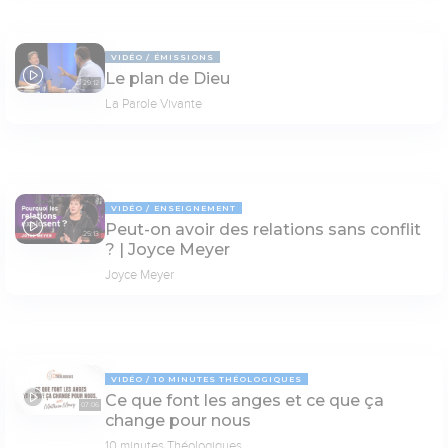
VIDÉO
ÉMISSIONS
Le plan de Dieu
29:12
La Parole Vivante
VIDÉO
ENSEIGNEMENT
Peut-on avoir des relations sans conflit
25:13
? | Joyce Meyer
Joyce Meyer
VIDÉO
10 MINUTES THÉOLOGIQUES
Ce que font les anges et ce que ça
07:06
change pour nous
10 minutes Théologiques