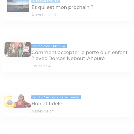
MESSAGE TEXTE
Et qui est mon prochain ?
Albert Leblond
VIDÉO
COUPÉ EN 4
Comment accepter la perte d'un enfant
26:08
? avec Dorcas Nebout-Ahouré
Coupé en 4
VIDÉO
BOOSTE TA JOURNÉE
Bon et fidèle
02:10
Audrey Selon