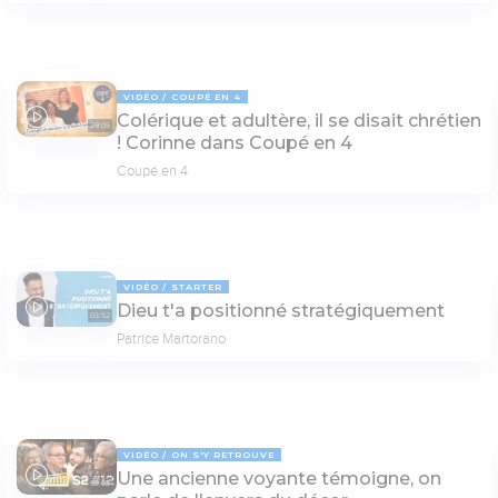
VIDÉO
COUPÉ EN 4
Colérique et adultère, il se disait chrétien
29:05
! Corinne dans Coupé en 4
Coupé en 4
VIDÉO
STARTER
Dieu t'a positionné stratégiquement
03:52
Patrice Martorano
VIDÉO
ON S'Y RETROUVE
Une ancienne voyante témoigne, on
69:03