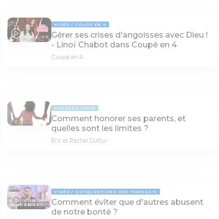
VIDÉO
COUPÉ EN 4
Gérer ses crises d'angoisses avec Dieu !
14:16
- Linoï Chabot dans Coupé en 4
Coupé en 4
MESSAGE TEXTE
Comment honorer ses parents, et
quelles sont les limites ?
Éric et Rachel Dufour
VIDÉO
GOTQUESTIONS.ORG-FRANÇAIS
Comment éviter que d'autres abusent
05:00
de notre bonté ?