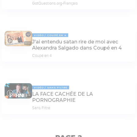
GotQuestions.org-Français
VIDÉO
COUPÉ EN 4
J'ai entendu satan rire de moi avec
33:54
Alexandra Salgado dans Coupé en 4
Coupé en 4
VIDÉO
SANS FILTRE
LA FACE CACHÉE DE LA
08:06
PORNOGRAPHIE
Sans Filtre