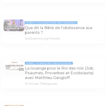
VIDÉO
GOTQUESTIONS.ORG-FRANÇAIS
Que dit la Bible de l'obéissance aux
03:15
parents ?
GotQuestions.org-Français
VIDÉO
10 MINUTES THÉOLOGIQUES
La louange pour le Roi des rois (Job,
09:58
Psaumes, Proverbes et Ecclésiaste)
avec Matthieu Gangloff
10 minutes Théologiques