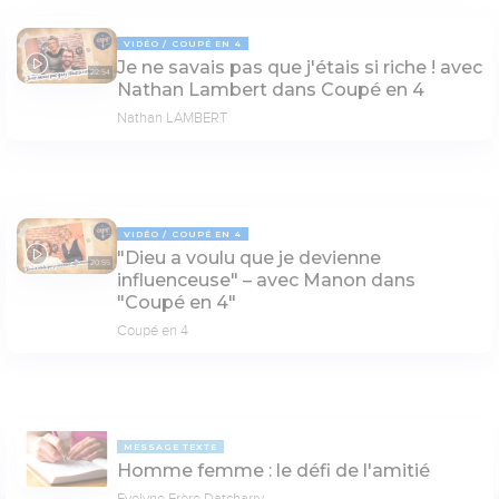
VIDÉO
COUPÉ EN 4
Je ne savais pas que j'étais si riche ! avec
22:54
Nathan Lambert dans Coupé en 4
Nathan LAMBERT
VIDÉO
COUPÉ EN 4
"Dieu a voulu que je devienne
20:55
influenceuse" – avec Manon dans
"Coupé en 4"
Coupé en 4
MESSAGE TEXTE
Homme femme : le défi de l'amitié
Evelyne Frère Datcharry