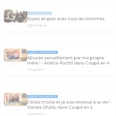
MESSAGE TEXTE
Soyez en paix avec tous les hommes
Aglow France
VIDÉO
COUPÉ EN 4
Abusée sexuellement par ma propre
35:21
mère ! - Arlette Ruchti dans Coupé en 4
Coupé en 4
VIDÉO
COUPÉ EN 4
J'étais morte et je suis revenue à la vie ! -
43:37
Danise Dhaity dans Coupé en 4
Coupé en 4