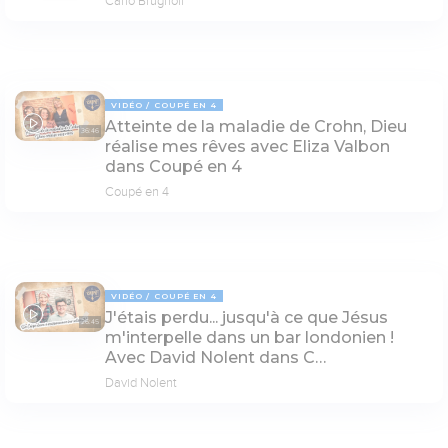
Carlo Brugnoli
VIDÉO
COUPÉ EN 4
Atteinte de la maladie de Crohn, Dieu
36:46
réalise mes rêves avec Eliza Valbon
dans Coupé en 4
Coupé en 4
VIDÉO
COUPÉ EN 4
J'étais perdu... jusqu'à ce que Jésus
26:45
m'interpelle dans un bar londonien !
Avec David Nolent dans C…
David Nolent