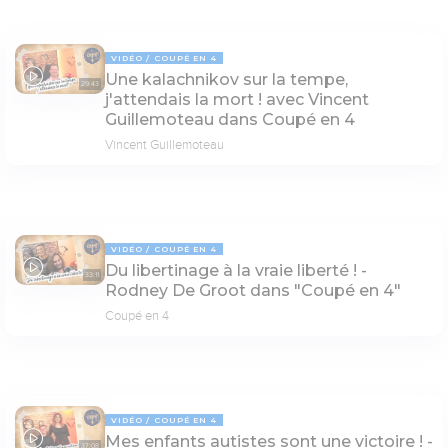
VIDÉO
COUPÉ EN 4
Une kalachnikov sur la tempe,
29:43
j'attendais la mort ! avec Vincent
Guillemoteau dans Coupé en 4
Vincent Guillemoteau
VIDÉO
COUPÉ EN 4
Du libertinage à la vraie liberté ! -
33:11
Rodney De Groot dans "Coupé en 4"
Coupé en 4
VIDÉO
COUPÉ EN 4
Mes enfants autistes sont une victoire ! -
37:08