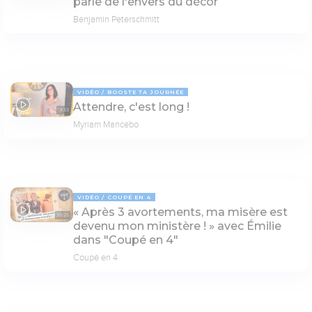
parle de l'envers du décor
Benjamin Peterschmitt
VIDÉO
BOOSTE TA JOURNÉE
Attendre, c'est long !
01:33
Myriam Mancebo
VIDÉO
COUPÉ EN 4
« Après 3 avortements, ma misère est
35:25
devenu mon ministère ! » avec Émilie
dans "Coupé en 4"
Coupé en 4