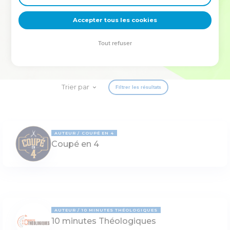
deviennent vos tremplins. Que vous guidiez un ministère, une
équipe, un groupe ou une famille, leur expérience est faite
Accepter tous les cookies
pour vous.
Tout refuser
Je découvre l’événement
Trier par
Filtrer les résultats
AUTEUR
COUPÉ EN 4
Coupé en 4
AUTEUR
10 MINUTES THÉOLOGIQUES
10 minutes Théologiques