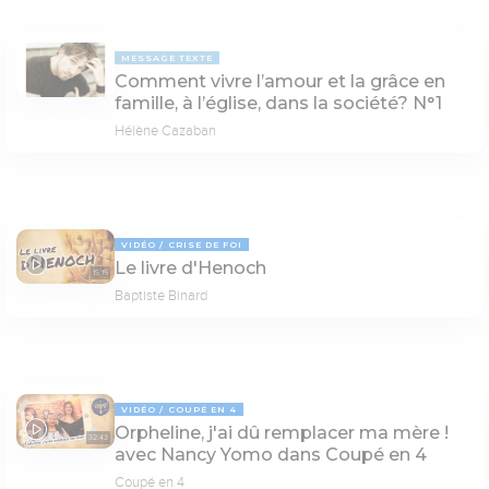
MESSAGE TEXTE
Comment vivre l’amour et la grâce en
famille, à l’église, dans la société? N°1
Hélène Cazaban
VIDÉO
CRISE DE FOI
Le livre d'Henoch
15:15
Baptiste Binard
VIDÉO
COUPÉ EN 4
Orpheline, j'ai dû remplacer ma mère !
32:43
avec Nancy Yomo dans Coupé en 4
Coupé en 4