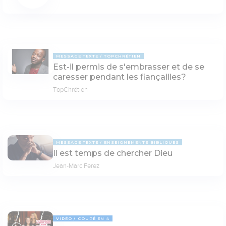
MESSAGE TEXTE
TOPCHRÉTIEN
Est-il permis de s'embrasser et de se
caresser pendant les fiançailles?
TopChrétien
MESSAGE TEXTE
ENSEIGNEMENTS BIBLIQUES
Il est temps de chercher Dieu
Jean-Marc Ferez
VIDÉO
COUPÉ EN 4