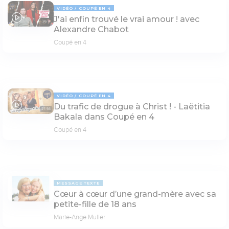
VIDÉO
COUPÉ EN 4
J'ai enfin trouvé le vrai amour ! avec
26:14
Alexandre Chabot
Coupé en 4
VIDÉO
COUPÉ EN 4
Du trafic de drogue à Christ ! - Laëtitia
27:56
Bakala dans Coupé en 4
Coupé en 4
MESSAGE TEXTE
Cœur à cœur d’une grand-mère avec sa
petite-fille de 18 ans
Marie-Ange Muller