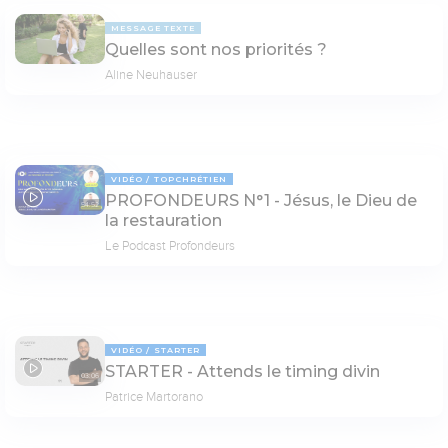
MESSAGE TEXTE
Quelles sont nos priorités ?
Aline Neuhauser
VIDÉO
TOPCHRÉTIEN
PROFONDEURS N°1 - Jésus, le Dieu de
54:52
la restauration
Le Podcast Profondeurs
VIDÉO
STARTER
STARTER - Attends le timing divin
03:06
Patrice Martorano