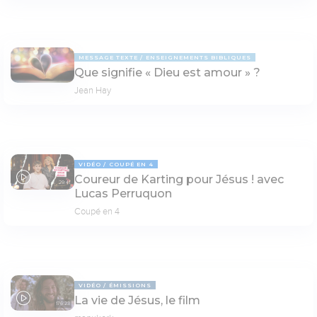
MESSAGE TEXTE
ENSEIGNEMENTS BIBLIQUES
Que signifie « Dieu est amour » ?
Jean Hay
VIDÉO
COUPÉ EN 4
Coureur de Karting pour Jésus ! avec
29:41
Lucas Perruquon
Coupé en 4
VIDÉO
ÉMISSIONS
La vie de Jésus, le film
176:23