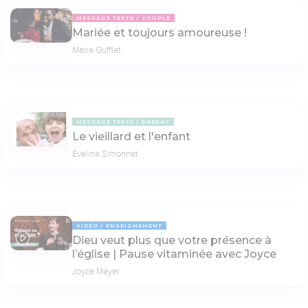
MESSAGE TEXTE
COUPLE
Mariée et toujours amoureuse !
Marie Gufflet
MESSAGE TEXTE
PARENT
Le vieillard et l'enfant
Eveline Simonnet
VIDÉO
ENSEIGNEMENT
Dieu veut plus que votre présence à
04:15
l’église | Pause vitaminée avec Joyce
Joyce Meyer