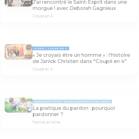
J'ai rencontré le Saint-Esprit dans une
29:46
morgue ! avec Deborah Gagnieux
Coupé en 4
VIDÉO
COUPÉ EN 4
« Je croyais être un homme » : l'histoire
49:44
de Janick Christen dans "Coupé en 4"
Coupé en 4
MESSAGE TEXTE
ENSEIGNEMENTS BIBLIQUES
La pratique du pardon : pourquoi
pardonner ?
Famille je t'aime