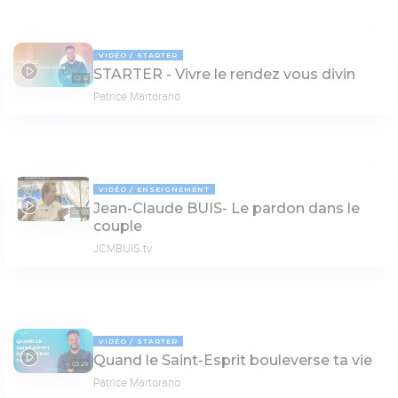
VIDÉO
STARTER
STARTER - Vivre le rendez vous divin
03:13
Patrice Martorano
VIDÉO
ENSEIGNEMENT
Jean-Claude BUIS- Le pardon dans le
28:50
couple
JCMBUIS.tv
VIDÉO
STARTER
Quand le Saint-Esprit bouleverse ta vie
03:29
Patrice Martorano