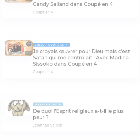
Candy Salland dans Coupé en 4
Coupé en 4
VIDÉO
COUPÉ EN 4
Je croyais œuvrer pour Dieu mais c’est
32:36
Satan qui me contrôlait ! Avec Madina
Sissoko dans Coupé en 4
Coupé en 4
MESSAGE TEXTE
De quoi l’Esprit religieux a-t-il le plus
peur ?
Jonathan Valbon